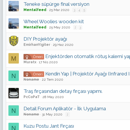
Teneke süpürge final versiyon
Mentalfeed
25 Mar 2020
3
4
5
Wheel Woolies wooden kit
Mentalfeed
25 May 2020
2
3
DIY Projektör ayağı
EmirhanYigiter
29 Haz 2020
Enjektörden otomatik rötuş kalemi ya
Öneri
M
Muratx
17 Nis 2020
Kendin Yap | Projektör Ayağı (Infrared I
Öneri
N
Noname
22 Tem 2020
Traş fırçasından detay fırçası yapımı.
PcCoPaT
28 May 2020
Detail Forum Aplikatör - İlk Uygulama
N
Noname
31 May 2020
2
Kuzu Postu Jant Fırçası
N