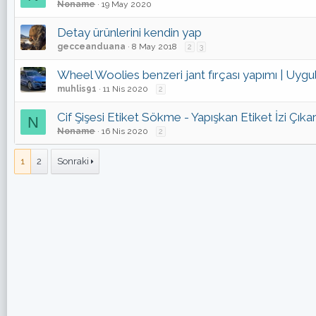
Noname
19 May 2020
Detay ürünlerini kendin yap
gecceanduana
8 May 2018
2
3
Wheel Woolies benzeri jant fırçası yapımı | Uyg
muhlis91
11 Nis 2020
2
Cif Şişesi Etiket Sökme - Yapışkan Etiket İzi Çık
N
Noname
16 Nis 2020
2
1
2
Sonraki