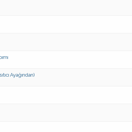
pımı
sıtıcı Ayağından)