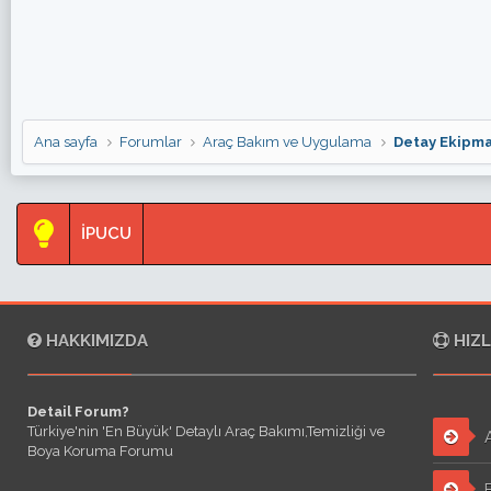
Ana sayfa
Forumlar
Araç Bakım ve Uygulama
Detay Ekipma
İPUCU
HAKKIMIZDA
HIZL
Detail Forum?
Türkiye'nin 'En Büyük' Detaylı Araç Bakımı,Temizliği ve
A
Boya Koruma Forumu
F