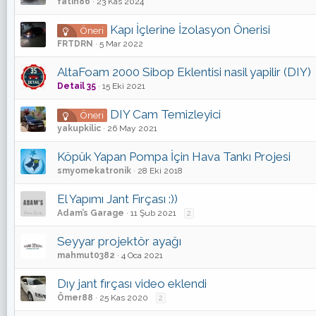
fatih86
23 Kas 2024
Kapı İçlerine İzolasyon Önerisi
Öneri
FRTDRN
5 Mar 2022
AltaFoam 2000 Sibop Eklentisi nasil yapilir (DIY)
Detail 35
15 Eki 2021
DIY Cam Temizleyici
Öneri
yakupkilic
26 May 2021
Köpük Yapan Pompa İçin Hava Tankı Projesi
smyomekatronik
28 Eki 2018
El Yapımı Jant Fırçası :))
Adam’s Garage
11 Şub 2021
2
Seyyar projektör ayağı
mahmut0382
4 Oca 2021
Dıy jant fırçası video eklendi
Ömer88
25 Kas 2020
2