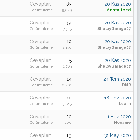
Cevaplar
83
20 Kas 2020
Görüntüleme
9,029
Mentalfeed
Cevaplar
51
20 Kas 2020
Görüntüleme
7,325
ShelbyGarage07
Cevaplar
10
20 Kas 2020
Görüntüleme
2,190
ShelbyGarage07
Cevaplar
5
20 Kas 2020
Görüntüleme
1,763
ShelbyGarage07
Cevaplar
14
24 Tem 2020
Görüntüleme
2,201
DMR
Cevaplar
10
16 Haz 2020
Görüntüleme
3,285
bsalih
Cevaplar
20
1 Haz 2020
Görüntüleme
3,200
Noname
Cevaplar
19
31 May 2020