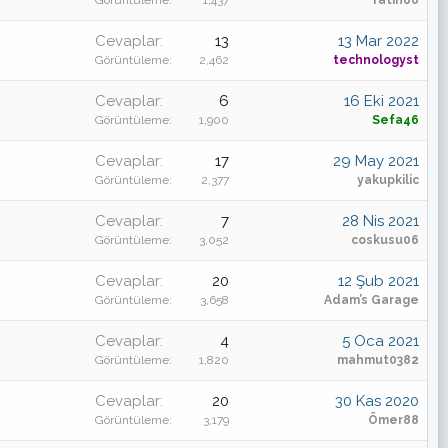
Cevaplar
13
13 Mar 2022
Görüntüleme
2,462
technologyst
Cevaplar
6
16 Eki 2021
Görüntüleme
1,900
Sefa46
Cevaplar
17
29 May 2021
Görüntüleme
2,377
yakupkilic
Cevaplar
7
28 Nis 2021
Görüntüleme
3,052
coskusu06
Cevaplar
20
12 Şub 2021
Görüntüleme
3,658
Adam’s Garage
Cevaplar
4
5 Oca 2021
Görüntüleme
1,820
mahmut0382
Cevaplar
20
30 Kas 2020
Görüntüleme
3,179
Ömer88