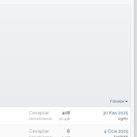
Filtreler
Cevaplar
408
30 Kas 2025
Görüntüleme
50,438
ugrhr
Cevaplar
6
4 Oca 2025
Görüntüleme
1,437
fatih86