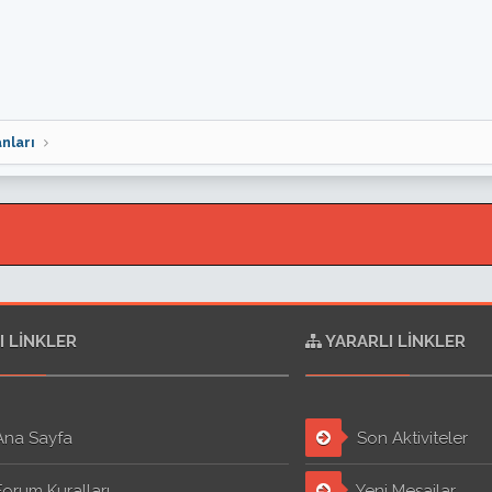
nları
I LINKLER
YARARLI LINKLER
na Sayfa
Son Aktiviteler
orum Kuralları
Yeni Mesajlar