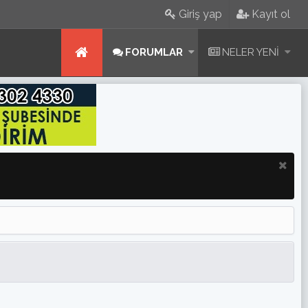
Giriş yap
Kayıt ol
FORUMLAR
NELER YENI