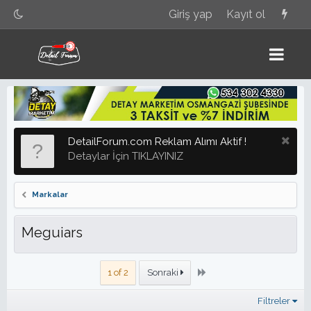
Giriş yap
Kayıt ol
DetailForum.com Reklam Alımı Aktif !
Detaylar İçin TIKLAYINIZ
Markalar
Meguiars
Son
1 of 2
Sonraki
Filtreler