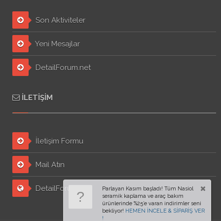
Son Aktiviteler
Yeni Mesajlar
DetailForum.net
İLETIŞIM
İletişim Formu
Mail Atın
DetailForum.org
Parlayan Kasım başladı! Tüm Nasiol
seramik kaplama ve araç bakım
ürünlerinde %25’e varan indirimler seni
bekliyor!
HEMEN İNCELE & SİPARİŞ VER
!