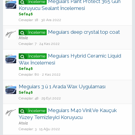
Meguiars Paint Protect 365 Gün
İnceleme
Koruyucu Sealant İncelemesi
Sefa46
Cevaplar
18
30 Ara 2022
Meguiars deep crystal top coat
İnceleme
Atsiz
Cevaplar
7
24 Kas 2022
Meguiars Hybrid Ceramic Liquid
İnceleme
Wax İncelemesi
Sefa46
Cevaplar
80
2 Kas 2022
Meguiars 3 ü 1 Arada Wax Uygulaması
Sefa46
Cevaplar
48
29 Eyl 2022
Meguiars M40 Vinil Ve Kauçuk
İnceleme
Yüzey Temizleyici Koruyucu
Atsiz
Cevaplar
3
15 Ağu 2022