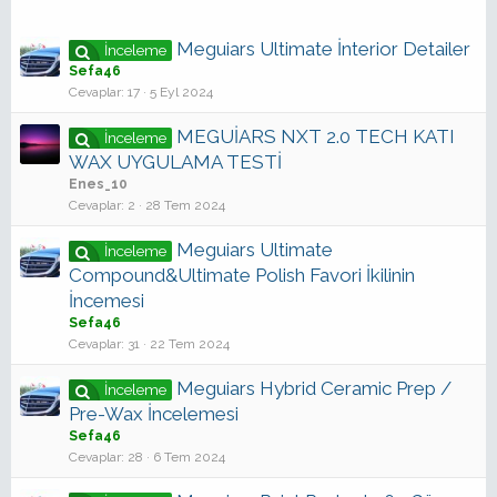
Meguiars Ultimate İnterior Detailer
İnceleme
Sefa46
Cevaplar
17
5 Eyl 2024
MEGUİARS NXT 2.0 TECH KATI
İnceleme
WAX UYGULAMA TESTİ
Enes_10
Cevaplar
2
28 Tem 2024
Meguiars Ultimate
İnceleme
Compound&Ultimate Polish Favori İkilinin
İncemesi
Sefa46
Cevaplar
31
22 Tem 2024
Meguiars Hybrid Ceramic Prep /
İnceleme
Pre-Wax İncelemesi
Sefa46
Cevaplar
28
6 Tem 2024