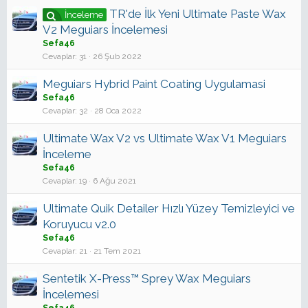
TR'de İlk Yeni Ultimate Paste Wax
İnceleme
V2 Meguiars İncelemesi
Sefa46
Cevaplar
31
26 Şub 2022
Meguiars Hybrid Paint Coating Uygulamasi
Sefa46
Cevaplar
32
28 Oca 2022
Ultimate Wax V2 vs Ultimate Wax V1 Meguiars
İnceleme
Sefa46
Cevaplar
19
6 Ağu 2021
Ultimate Quik Detailer Hızlı Yüzey Temizleyici ve
Koruyucu v2.0
Sefa46
Cevaplar
21
21 Tem 2021
Sentetik X-Press™ Sprey Wax Meguiars
İncelemesi