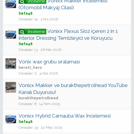
Vonixx Makker İncelemesi
İnceleme
(Otomobil Makyaj Cilasi)
Sefa46
Cevaplar
15
3 Nis 2026
Vonixx Flexus Si02 içeren 2 in 1
İnceleme
İnterior Dressing Temizleyici ve Koruyucu
Sefa46
Cevaplar
13
26 Mar 2026
Vonix wax grubu sıralaması
beratt_hero
Cevaplar
0
4 Oca 2026
Vonixx Makker ve burakthepetrolhead YouTube
Kanalı Duyurusu!
burakthepetrolhead
Cevaplar
8
14 Tem 2025
Vonixx Hybrid Carnauba Wax İncelemesi
Sefa46
Cevaplar
33
22 May 2025