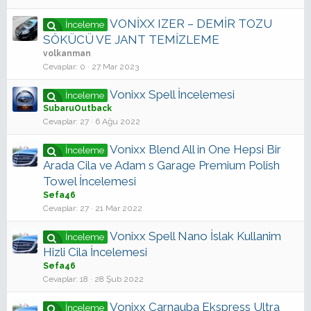
VONİXX IZER – DEMİR TOZU
İnceleme
SÖKÜCÜ VE JANT TEMİZLEME
volkanman
Cevaplar
0
27 Mar 2023
Vonixx Spell İncelemesi
İnceleme
SubaruOutback
Cevaplar
27
6 Ağu 2022
Vonixx Blend All in One Hepsi Bir
İnceleme
Arada Cila ve Adam s Garage Premium Polish
Towel İncelemesi
Sefa46
Cevaplar
27
21 Mar 2022
Vonixx Spell Nano İslak Kullanim
İnceleme
Hizli Cila İncelemesi
Sefa46
Cevaplar
18
28 Şub 2022
Vonixx Carnauba Ekspress Ultra
İnceleme