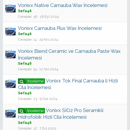
Vonixx Native Carnauba Wax İncelemesi
Sefa46
Cevaplar
36
26 Eyl 2024
Vonixx Carnauba Plus Wax İncelemesi
Sefa46
Cevaplar
14
29 Nis 2024
Vonixx Blend Ceramic ve Carnauba Paste Wax
İncelemesi
Sefa46
Cevaplar
53
12 Nis 2024
Vonixx Tok Final Carnauba li Hizli
İnceleme
Cila İncelemesi
Sefa46
Cevaplar
23
9 Oca 2024
Vonixx SİO2 Pro Seramikli
İnceleme
Hidrofobik Hizli Cila İncelemesi
Sefa46
Cevaplar
37
7 Eyl 2023