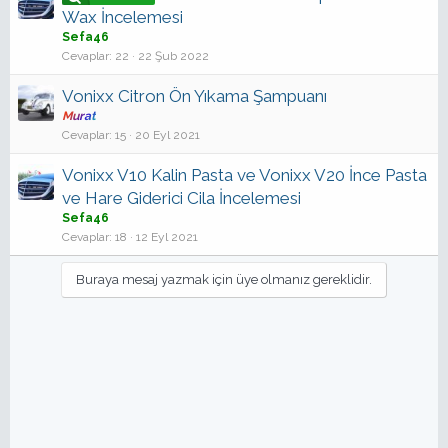
Wax İncelemesi
Sefa46
Cevaplar
22
22 Şub 2022
Vonixx Citron Ön Yıkama Şampuanı
Murat
Cevaplar
15
20 Eyl 2021
Vonixx V10 Kalin Pasta ve Vonixx V20 İnce Pasta
ve Hare Giderici Cila İncelemesi
Sefa46
Cevaplar
18
12 Eyl 2021
Buraya mesaj yazmak için üye olmanız gereklidir.