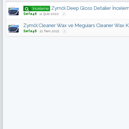
Zymöl Deep Gloss Detailer İncelem
İnceleme
Sefa46
11 Şub 2022
2
Zymöl Cleaner Wax ve Meguiars Cleaner Wax Kar
Sefa46
21 Tem 2021
2