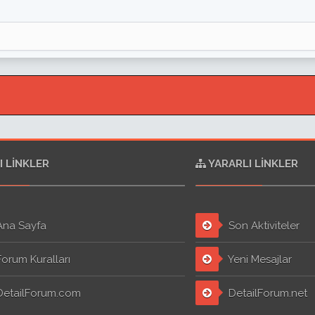
I LINKLER
YARARLI LINKLER
na Sayfa
Son Aktiviteler
orum Kuralları
Yeni Mesajlar
etailForum.com
DetailForum.net