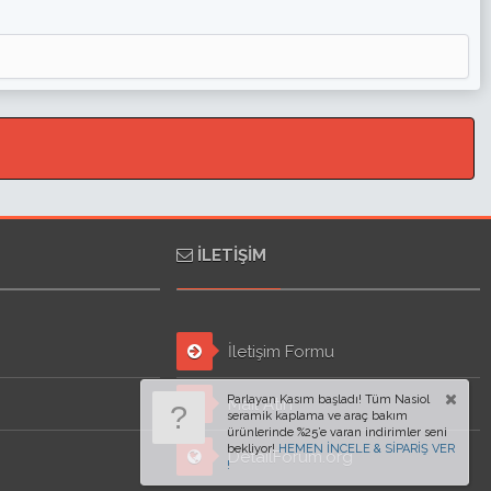
İLETIŞIM
İletişim Formu
Parlayan Kasım başladı! Tüm Nasiol
Mail Atın
seramik kaplama ve araç bakım
ürünlerinde %25’e varan indirimler seni
bekliyor!
HEMEN İNCELE & SİPARİŞ VER
DetailForum.org
!