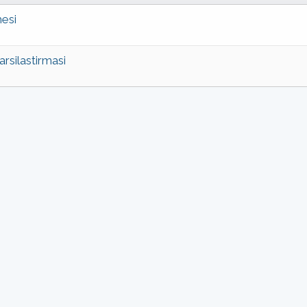
esi
silastirmasi