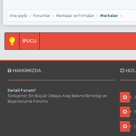
Ana sayfa
Forumlar
Markalar ve Firmalar
Markalar
İPUCU
HAKKIMIZDA
HIZL
Detail Forum?
Türkiye'nin 'En Büyük' Detaylı Araç Bakımı,Temizliği ve
A
Boya Koruma Forumu
F
D