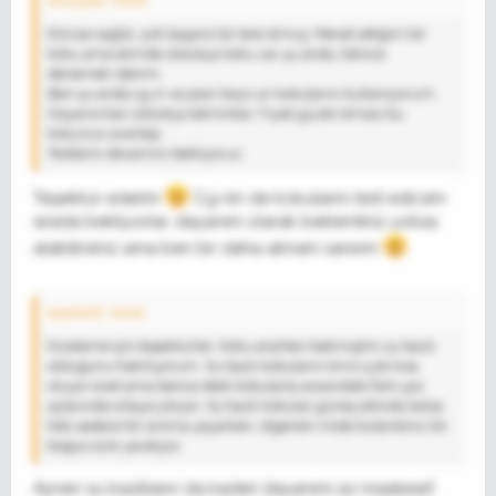
onurçiko' Alıntı:
Elinize sağlık, çok başarılı bir test olmuş. Merak ettiğim bir
koku ama elimde oldukça koku var şu anda, bitince
denemek isterim.
Ben şu anda cg ın ve poor boys un kokularını kullanıyorum.
Dayanımları oldukça tatminkar. Fiyatı güzel olması bu
kokunun avantajı.
Testlerin devamını bekliyoruz.
Teşekkür ederim
Cg nin de kokularını test edicem
sırada bekliyorlar, dayanım olarak beklentiniz yoksa
alabilirsiniz ama ben bir daha almam sanırım
erenkrkl' Alıntı:
İnceleme için teşekkürler. Koku ararken bakmıştım su bazlı
olduğunu hatırlıyorum. Su bazlı kokuların ömrü çok kısa
oluyor evet ama bence öteki kokularla arasındaki fark yaz
aylarında ortaya çıkıyor. Su bazlı kokular güneş altında kalsa
bile sadece bir aroma yayarken, diğerleri mide bulandırıcı bir
boğuculuk yaratıyor.
Aynen su bazlıların da kaderi dayanımı az maalesef,