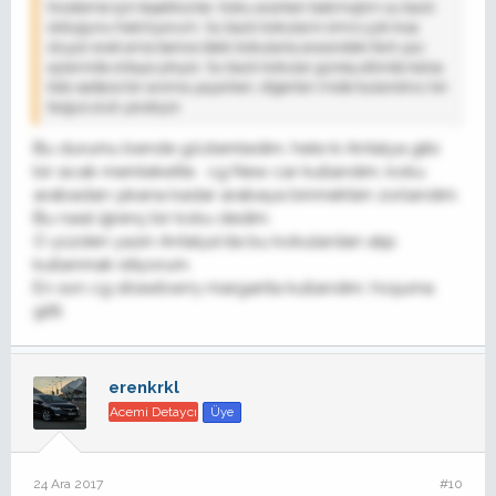
İnceleme için teşekkürler. Koku ararken bakmıştım su bazlı
olduğunu hatırlıyorum. Su bazlı kokuların ömrü çok kısa
oluyor evet ama bence öteki kokularla arasındaki fark yaz
aylarında ortaya çıkıyor. Su bazlı kokular güneş altında kalsa
bile sadece bir aroma yayarken, diğerleri mide bulandırıcı bir
boğuculuk yaratıyor.
Bu durumu bende gözlemledim, hele ki Antalya gibi
bir sıcak memlekette. cg New car kullandım, koku
arabadan çıkana kadar arabaya binmekten zorlandım.
Bu nasıl iğrenç bir koku dedim.
O yüzden yazın Antalya'da bu kokulardan alıp
kullanmak istiyorum.
En son cg strawbwrry margarita kullandım, hoşuma
gitti
erenkrkl
Acemi Detaycı
Üye
24 Ara 2017
#10