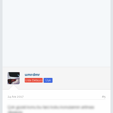
umrdmr
Usta Detaycı
Üye
24 Ara 2017
#5
Çok güzel konu bu tarz koku konularının artması
dileğiyle.