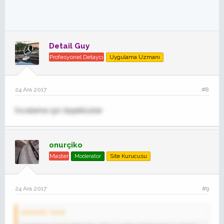
Detail Guy
Profesyonel Detaycı
Uygulama Uzmanı
24 Ara 2017
#8
İnceleme için teşekkürler
onurçiko
Master
Moderator
Site Kurucusu
24 Ara 2017
#9
erenkrkl' Alıntı: