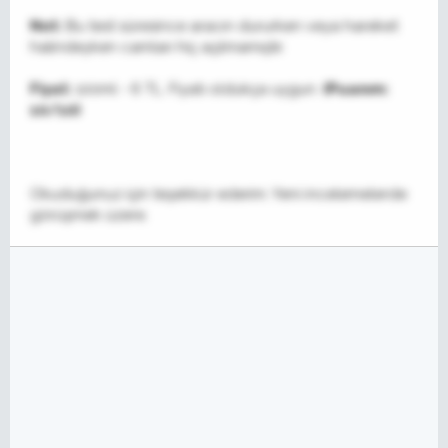
Not:
Bu test süresince aracın dururken veya hareket
halindeyken camları hiç açılmamıştır.
Fiyat:
100ml - 6 TL. Fiyatı oldukça uygun.
(Puanım:
10/10)
Okuduğunuz için teşekkür ederim. Yeni incelemelerde
görüşmek üzere.