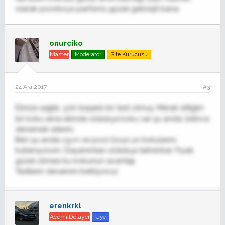
olarak poorboys parfümü güzel gelmişti bana
onurçiko
Master
Moderator
Site Kurucusu
24 Ara 2017
#3
Elinize sağlık, çok başarılı bir test olmuş. Merak ettiğim
bir koku ama elimde oldukça koku var şu anda, bitince
denemek isterim.
Ben şu anda cg ın ve poor boys un kokularını
kullanıyorum. Dayanımları oldukça tatminkar. Fiyatı
güzel olması bu kokunun avantajı.
Testlerin devamını bekliyoruz.
erenkrkl
Acemi Detaycı
Üye