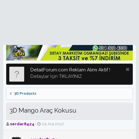
DetailForum.com Reklam Alımı Aktif !
Detaylar İçin TIKLAYINIZ
3D Products
3D Mango Araç Kokusu
K
B
serdar8424
24 Ara 2017
o
a
n
ş