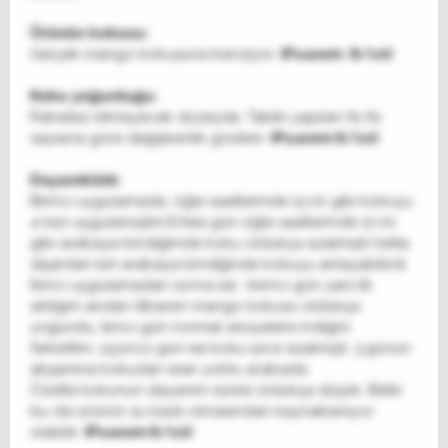
Ürünün kokusu:
Gerçek mango kokusuna benziyor.
(Puanım: 8/10)
Koku yoğunluğu:
Rahatsız etmeyecek düzeyde. Tabiki yapılan fıs fıs
sayısına göre değişkenlik gösterir.
(Puanım:6/10)
Dayanıklılık:
Birinci uygulamada, öğle saatlerinde 13.00 gibi kokuyu
4 kez uygulamıştım.Ertesi gün öğle saatlerinde 12.00
gibi arabaya bindiğimde koku oldukça azalmıştı hatta
dışardan biri arabaya bindiğinde kokuyu anlayabilirdi.
İkinci uygulamadan sonra ise; birinci gün yani ilk
sıktığım andan itibaren mango kokusu oldukça
yoğundu, ikinci gün normal seviyelere indiğini
farkettim, üçüncü gün ise koku iyice azalmıştı. 3.günün
akşamına kokudan eser yoktu arabada.
Özetle kokunun dayanım süresi oldukça düşük. Belki
bu da ürünün su bazlı olmasından kaynaklanıyor
olabilir.
(Puanım:6/10)