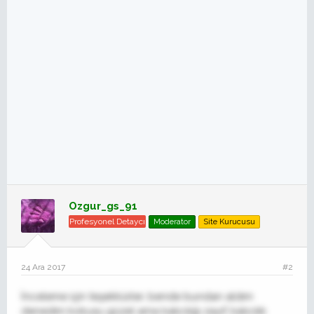
Ozgur_gs_91
Profesyonel Detaycı
Moderator
Site Kurucusu
24 Ara 2017
#2
İnceleme için teşekkürler, bende bundan aldım
denedim kokusu güzel ama kalıcılığı zayıf, kalıcılık