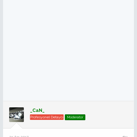
_CaN_
Profesyonel Detaycı
Moderator
25 Ara 2017
#11