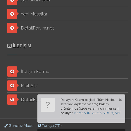
Yeni Mesajlar
DetailForum.net
İLETIŞIM
İletişim Formu
Mail Atın
DetailForum.org
Gündüz Modu
Türkçe (TR)
Parlayan Kasım başladı! Tüm Nasiol