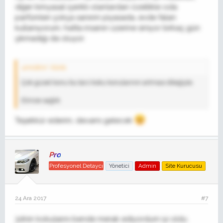
diğer kimyasal içerikli olanlardan özellikle oda
parfümleri çokça sanırım piyasada, evde falan
kullanıyorum, hatta insanın üzerine siniyor birkaç gün
çıkmadığı da oluyor.
umrdmr' Alıntı:
Çok güzel konu bu tarz koku konularının artması dileğiyle.
Elinize sağlık
Teşekkür ederim, devamı gelecek
Pro
Profesyonel Detaycı
Yönetici
Admin
Site Kurucusu
24 Ara 2017
#7
3dnin kokularını bende merak ediyordum iyi oldu