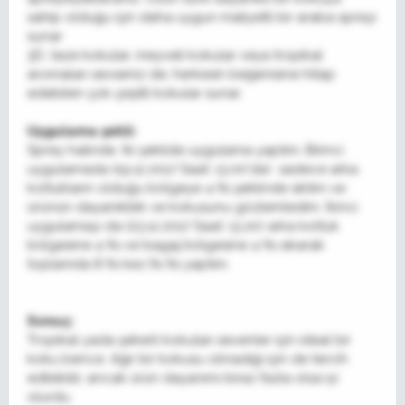
sahip olduğu için daha uygun maliyetli bir araba spreyi
sunar
3D, taze kokular, meyveli kokular veya tropikal
aromaları sevseniz de, herkesin beğenisine hitap
edebilen çok çeşitli kokular sunar.
Uygulama şekli:
Sprey halinde. İki şekilde uygulama yaptım. Birinci
uygulamada (19.12.2017 Saat: 13.00'da) sadece arka
koltukların olduğu bölgeye 4 fıs şeklinde sıktım ve
ürünün dayanıklılık ve kokusunu gözlemledim. İkinci
uygulamayı da (23.12.2017 Saat: 13.20) arka koltuk
bölgesine 4 fıs ve bagaj bölgesine 4 fıs sıkarak
toplamda 8 fıs kez fıs fıs yaptım.
Sonuç:
Tropikal yada şekerli kokuları sevenler için ideal bir
koku bence. Ağır bir kokusu olmadığı için de tercih
edilebilir, ancak ürün dayanımı biraz fazla olsa iyi
olurdu.