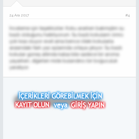
24 Ara 2017
#4
İnceleme için teşekkürler. Koku ararken bakmıştım su
bazlı olduğunu hatırlıyorum. Su bazlı kokuların ömrü
çok kısa oluyor evet ama bence öteki kokularla
arasındaki fark yaz aylarında ortaya çıkıyor. Su bazlı
kokular güneş altında kalsa bile sadece bir aroma
yayarken, diğerleri mide bulandırıcı bir boğuculuk
yaratıyor.