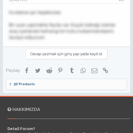
İnceleme için teşekkürler.
Bir uyarı yapmakta fayda var. Küçük bebeği olanlar
araç içerisinde herhangi bir koku kullanmamalarını
tavsiye ediyorum.
Cevap yazmak için giriş yap yada kayıt ol.
Facebook
Twitter
Reddit
Pinterest
Tumblr
WhatsApp
E-posta
Link
Paylaş:
3D Products
HAKKIMIZDA
Detail Forum?