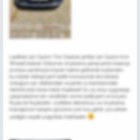
Lastikler için Gyeon Tire Cleaner jantlar için Gyeon Iron
WheelCleaner, Deturner önyıkama şampuanını basınçlı
pompa yardımıyla köpük haline getirerek kullandım.
bu kadar detaylı jant-lastik konusunda tecrübesiz
olduğum için disklerdeki ve jantın iç kısımlarındaki
demirtozları biraz kaldı maalesef. bu üç sıvıyı uygulayıp
çalışmalarına izin verdikten sonra lastik,jant ve boyacı
fırçası ile fırçaladım. özellikle demirtozu ve önyıkama
köpüğünün karışımı gözüme çok hoş geldi. çocukken
yediğim reçelli yoğurtları hatırladım