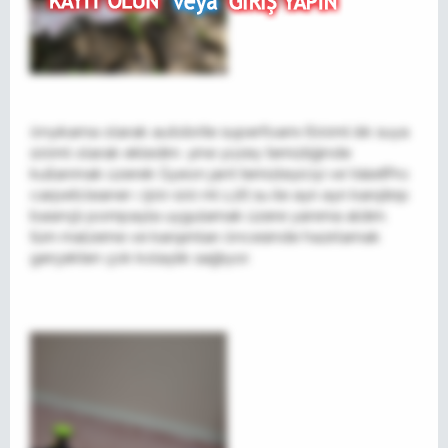
önyıkama olarak autobrite superfoamı 600ml ılık suya
100ml olarak ekledim. yine yüzey temizliğinde
kullanmak üzerek Gyeon jant temizleyiciyi ve ValetPro
carpetcleaner ı 500-100 ml 1,2lt su ile ayrı ayrı karıştırıp
basınçlı pompayla uygulamak üzere yanıma aldım.
tüm malzeme ve karışımları öncesinde hazırlamak
gerçekten çok kolaylık sağlıyor.