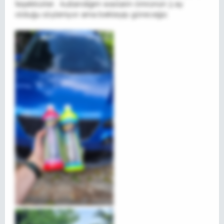
teşekkürler. . kullandığım waxların ömrünün 3 ay
olduğu söyleniyor ama bekleyip göreceğiz.