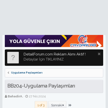
DetailForum.com Reklam Alımı Aktif !
Detaylar İçin TIKLAYINIZ
Uygulama Paylaşımları
BB204-Uygulama Paylaşımları
K
B
BahadirA.
27 Nis 2024
o
a
n
ş
Son
1 of 3
Sonraki