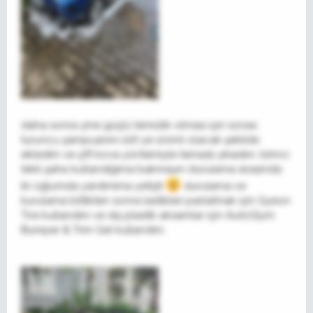
daha sonra yine güçlü temizlik olması için sonax
turuncu şampuanını 10lt ye 100ml olacak şekilde
ekledim ve çift kova yöntemiyle temaslı yıkadım. birinci
tekil şahıs kullandığıma bakmayın durulama sırasında
iki oğlumda yardımıma yetişti
durulama ve
kurulama bittikten sonra lastikleri parlatmak için Gyeon
Tire kullandım ve dış plastik aksamlar için AutoGlym
Bumper & Trim Gel kullandım.