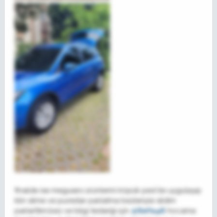
finalde ise meguiars ürünlerini köpük ped ile uygulayıp
klin silme ve purestar parlatma bezleriyle sildim
parlarttım,bez ve bilgi tedariği için
@Sefa46
hocama