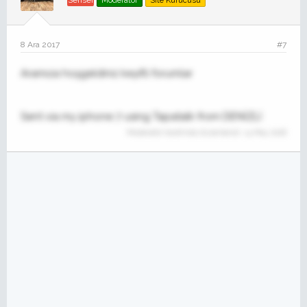
8 Ara 2017
#7
Aramıza hoşgeldiniz keyifli forumlar
Sent via my iphone 7 using Tapatalk from DENİZLİ
Moderatör tarafında düzenlendi:
14 May 2018