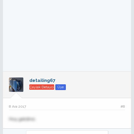
detailing67
Çaylak Detaycı
Üye
8 Ara 2017
#8
Hoş geldiniz..