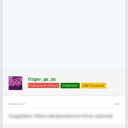
Ozgur_gs_91
Profesyonel Detaycı
Moderator
Site Kurucusu
8 Ara 2017
#2
Hoşgeldiniz. Malun sebeplerde bize forum açtırmıştı