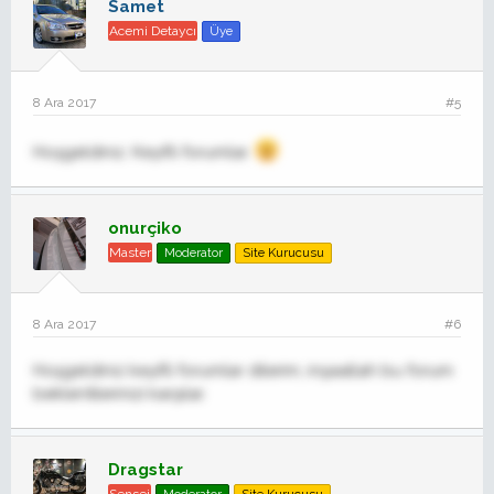
Samet
Acemi Detaycı
Üye
8 Ara 2017
#5
Hoşgeldiniz. Keyifli forumlar.
onurçiko
Master
Moderator
Site Kurucusu
8 Ara 2017
#6
Hoşgeldiniz keyifli forumlar dilerim, inşaallah bu forum
beklentilerinizi karşılar.
Dragstar
Sensei
Moderator
Site Kurucusu