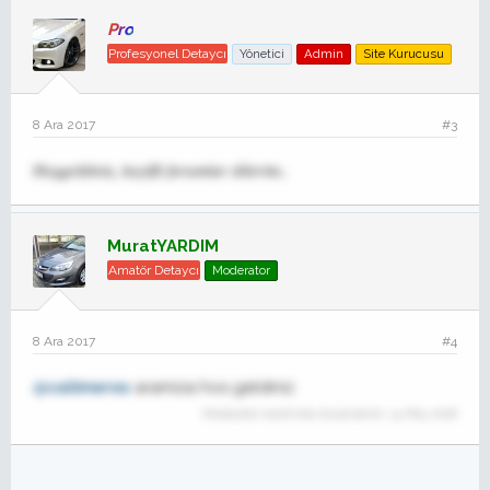
Pro
Profesyonel Detaycı
Yönetici
Admin
Site Kurucusu
8 Ara 2017
#3
Hoşgeldiniz, keyifli forumlar dilerim..
MuratYARDIM
Amatör Detaycı
Moderator
8 Ara 2017
#4
@calimeros
aramiza hos geldiniz
Moderatör tarafında düzenlendi:
14 May 2018