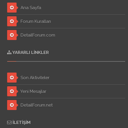
Ana Sayfa
Forum Kuralları
DetailForum.com
YARARLI LINKLER
Son Aktiviteler
Yeni Mesajlar
DetailForum.net
İLETIŞIM