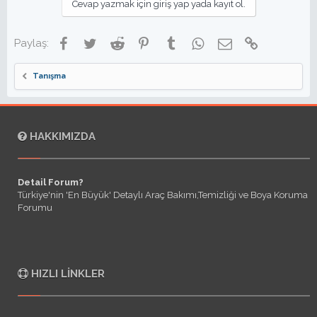
Cevap yazmak için giriş yap yada kayıt ol.
Facebook
Twitter
Reddit
Pinterest
Tumblr
WhatsApp
E-posta
Link
Paylaş:
Tanışma
HAKKIMIZDA
Detail Forum?
Türkiye'nin 'En Büyük' Detaylı Araç Bakımı,Temizliği ve Boya Koruma
Forumu
HIZLI LINKLER