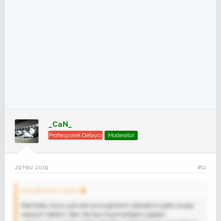
_CaN_
Profesyonel Detaycı
Moderator
29 Haz 2019
#11
omrslhmms' Alıntı:
Merhaba, konu çok eski ama gördüm dikkatimi çekti cevap
vereyim dedim. Ben de bazı kıyamadığım şişeleri