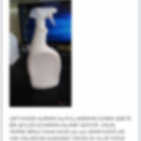
ÇIKTI KAĞIDI ALIRKEN A4 KULLANMAYIN SONRA ŞİŞEYE
BİR ŞEYLER KOYARKEN ISLANIP GİDİYOR. ONUN
YERİNE BİRAZ DAHA KALIN 100 120 GRAM KAĞITLAR
VAR ONLARDAN ALIRSANIZ ÖMÜRLÜK OLUR YOKSA