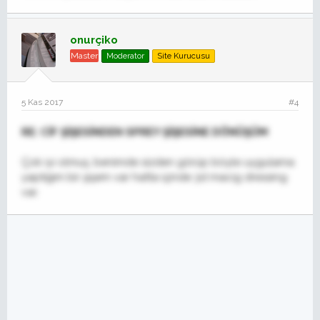
onurçiko
Master
Moderator
Site Kurucusu
5 Kas 2017
#4
RE: CİF ŞİŞESİNDEN SPREY ŞİŞESİNE DÖNÜŞÜM
Çok iyi olmuş, benimde sizden görüp böyle uygulama
yaptığım bir şişem var hatta içinde 3d macig dressing
var.