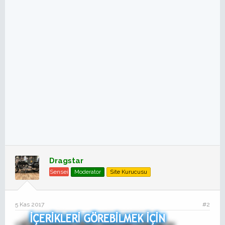
Dragstar
Sensei
Moderator
Site Kurucusu
5 Kas 2017
#2