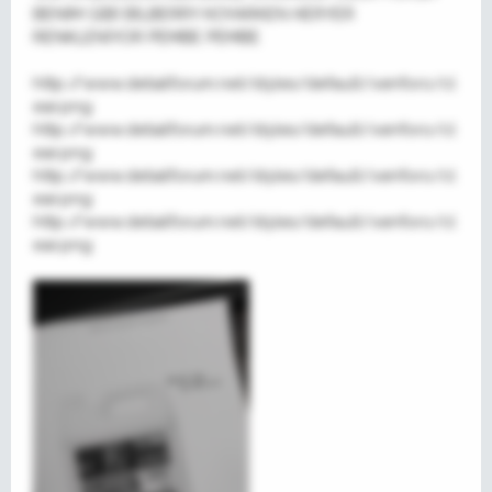
BENİM GİBİ BİLBERRY KOYARKEN HERYER
RENKLENİYOR PEMBE PEMBE
http://www.detailforum.net/styles/default/xenforo/cl
ear.png
http://www.detailforum.net/styles/default/xenforo/cl
ear.png
http://www.detailforum.net/styles/default/xenforo/cl
ear.png
http://www.detailforum.net/styles/default/xenforo/cl
ear.png