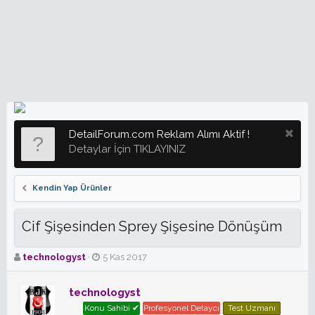
DetailForum.com Reklam Alımı Aktif !
Detaylar İçin TIKLAYINIZ
Kendin Yap Ürünler
Cif Şişesinden Sprey Şişesine Dönüşüm
K
B
technologyst
5 Kas 2017
o
a
n
ş
technologyst
b
l
u
a
Konu Sahibi ✔
Profesyonel Detaycı
Test Uzmanı