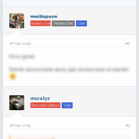
multispace
Yasaklı Üye
Yasaklı Üye
Üye
28 Haz 2019
#8
Konu güzel.
Elimde dünya kadar sprey şişe olmasa kesin el atardım
muratyz
Tecrübeli Detaycı
Üye
28 Haz 2019
#9