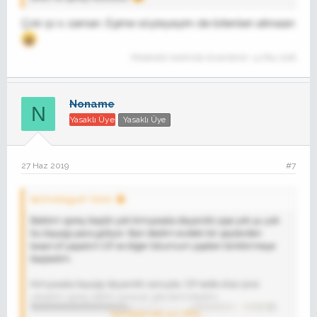
Çok iyi o zaman. Eşime söyleyeyim de bitenleri atmasın
Moderatör tarafında düzenlendi:
14 May 2018
Noname
N
Yasaklı Üye
Yasaklı Üye
27 Haz 2019
#7
technologyst' Alıntı:
Baktım sprey başlık yok kimyasala dayanıklı şişe yok şu yok
bu bayağı para gidiyor. Bari dedim evdeki bir şeylerden
tasarruf yapalım Cif ve diğer bilumum şişeleri biriktirmeye
başladım.
Kimyasala bayağı dayanıklı sonuçta. Cif nede olsa iyice
yıkadım sprey dahil canavar gibi temizledim.
Genişletmek için tıkla ...