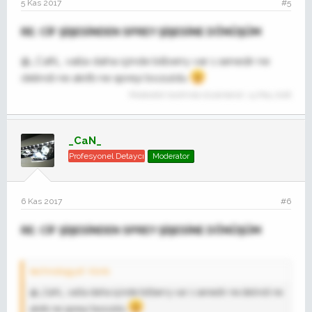
5 Kas 2017
#5
RE: CİF ŞİŞESİNDEN SPREY ŞİŞESİNE DÖNÜŞÜM
@_CaN_ valla daha içinde bilberry var 1 senedir ne
delindi ne akıttı ne spreyi bozuldu
Moderatör tarafında düzenlendi:
14 May 2018
_CaN_
Profesyonel Detaycı
Moderator
6 Kas 2017
#6
RE: CİF ŞİŞESİNDEN SPREY ŞİŞESİNE DÖNÜŞÜM
technologyst' Alıntı:
@_CaN_ valla daha içinde bilberry var 1 senedir ne delindi ne
akıttı ne spreyi bozuldu