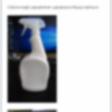
Üstüne kağıt yapıştırırken yapışkana ihtiyaç kalmıyor.