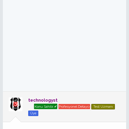
technologyst
Konu Sahibi ✔
Profesyonel Detaycı
Test Uzmanı
Üye