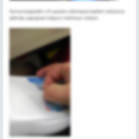
Sonra başladım cif yazısını sökmeye baktım sökünce
altında yapışkanı kalıyor memnun oldum