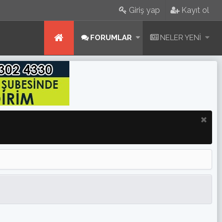
Giriş yap
Kayıt ol
FORUMLAR
NELER YENI