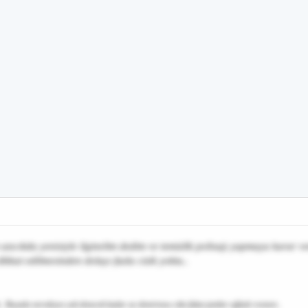
azıcıkda yenisiyle ilginelim dedim ve temizlik polisajı yapmaya karar ve
kkat edilmesinden dolayı fazla cizik yoktu..
k.. Boyada neredeyse yok denecek kadar az demirtozu cıktı fakat jantlar ağladı resmen..