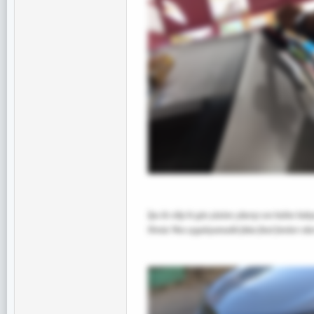
İpa ile silip bi gün yüzüne çıkarıp son haline 
Henüz Wax uygulayamadık fakat final fotoları idar