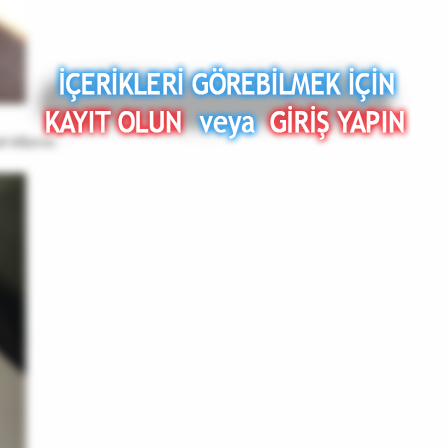
 killiyoruz .