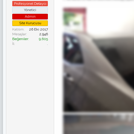
Profesyonel Detaycı
Yönetici
Admin
Site Kurucusu
Katılım
26 Eki 2017
Mesajlar
2,946
Beğeniler
9,605
İl
.