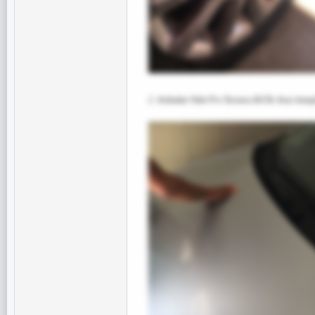
2. Ardından Valet Pro Turuncu Kil İle Aracı komple