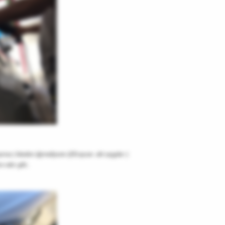
bakıyoruz ( kimden öğrendiysem @Eraycan
abi saygılar )
e eder gibi..