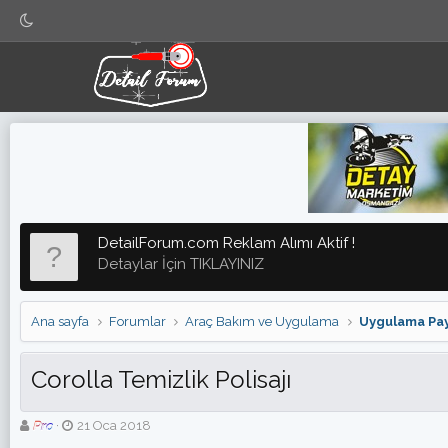
DetailForum.com Reklam Alımı Aktif !
Detaylar İçin TIKLAYINIZ
Ana sayfa
Forumlar
Araç Bakım ve Uygulama
Uygulama Pay
Corolla Temizlik Polisajı
K
B
Pro
21 Oca 2018
o
a