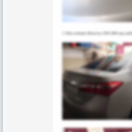
3. Kilin ardından Menzerna 2500-3800 atıp çizikl