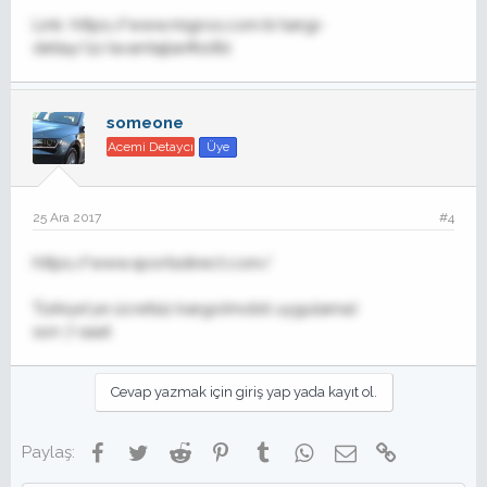
Link: https://www.migros.com.tr/sergi-
detay/12/avantajlar#1082
someone
Acemi Detaycı
Üye
25 Ara 2017
#4
https://www.sportsdirect.com/
Türkiye'ye ücretsiz kargo(mobil uygulama)
son 7 saat
Cevap yazmak için giriş yap yada kayıt ol.
Facebook
Twitter
Reddit
Pinterest
Tumblr
WhatsApp
E-posta
Link
Paylaş: