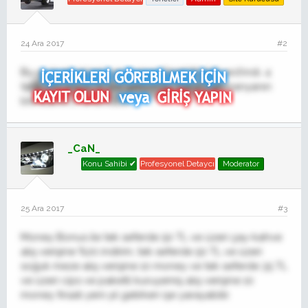
24 Ara 2017
#2
Bu ay ki en güzel kampanya Opet Worldcard'ındı. 4
tane 100 liraya 70 lira geliyordu. Fakat kampanyanın
bitmesine 1 hafta kaldı.
_CaN_
Konu Sahibi ✔
Profesyonel Detaycı
Moderator
25 Ara 2017
#3
Money Bonus ile tek seferde 50 TL ve üzeri çay-kahve
alış verişine %20 indirim, tek seferde 50 TL ve üzeri
soğuk meze alış verişine 10 money ve tek seferde 35 TL
ve üzeri cips ve paketli kuruyemiş alış verişine 10
money fırsatı yeni yıl gelirken işe yarayabilir.