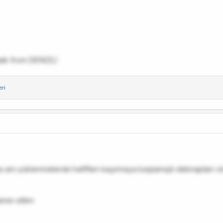
alk from DENİZLİ
eri
za ani yüklenmelerde hafiften kaçırmaya başlamıştı debriajdan o
emin ettim