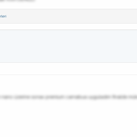
leri
dım nano üzerine sonax premium carnabua uyguladım finalde mük