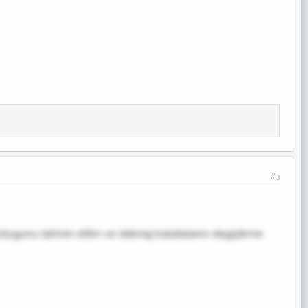
#3
ldugunu tahmin ettim ve debriaj balatalarını degiştirme