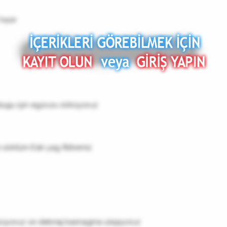
hazır
dugu için egzozu söküyoruz
 söktüm Eski yag filitremiz
küyoruz ve debriaj kasnagına ulaşıyoruz