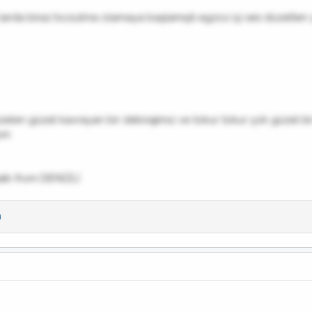
rda biraz bozulma olamaya başlamıştı egzoz içi ses düzelten 
elen güzel kavrayan bir debriajimız ve tokur tokur çok güzel bir
dum
alk from DENİZLİ
i