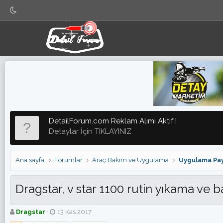
DetailForum.com Reklam Alımı Aktif !
Detaylar İçin TIKLAYINIZ
Ana sayfa
Forumlar
Araç Bakım ve Uygulama
Uygulama Pay
Dragstar, v star 1100 rutin yıkama ve 
K
B
Dragstar
13 Kas 2017
o
a