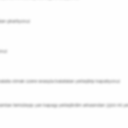
arı çıkartıyoruz
oruz
alata olmak üzere sırasıyla balataları yerleştirip kapatıyoruz
ısımları temizleyip yan kapagı yerleştirdim arkasından 3300 ml 