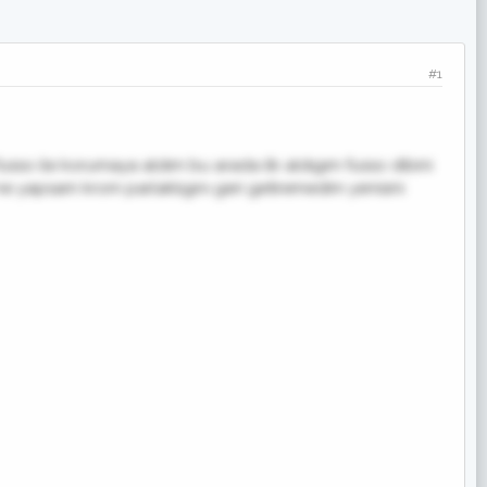
#1
 fusso ile korumaya aldım bu arada ilk aldıgım fusso dibini
ne yapsam krom parlaklıgını geri getiremedim yenisini