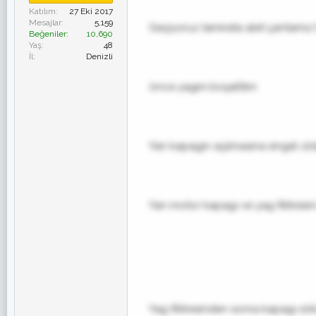
Katılım
27 Eki 2017
Mesajlar
5,159
Geçiyoruz tamirata alet çantamız 
Beğeniler
10,690
Yaş
48
İl
Denizli
önce yagını boşalttım
Yan kapagın açılmasına engel ol
Yan motor kapagı ve yag filitresini
Yag filitresinden sonra kapagı sö