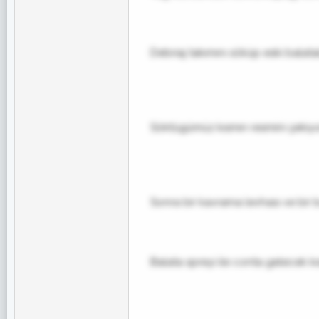
Debriaj takımını söküp eski balatal
Söktügümüz kısmın resmini çekiy
Sonra bir kavrama levhası ve bir b
Balata spreyi ile conta gelecek k