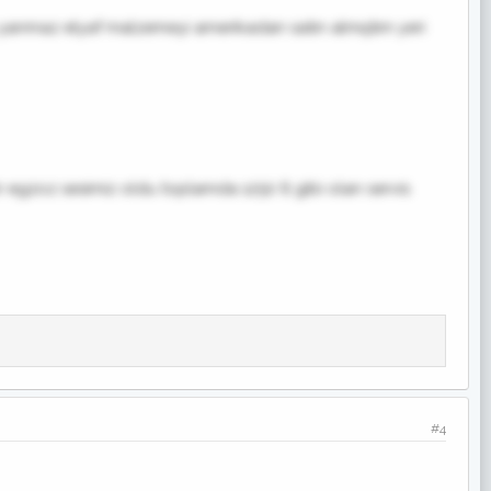
yanmaz elyaf malzemeyi amerikadan satın almıştım yeri
 egzoz sesimiz oldu toplamda 1250 tl gibi olan servis
#4