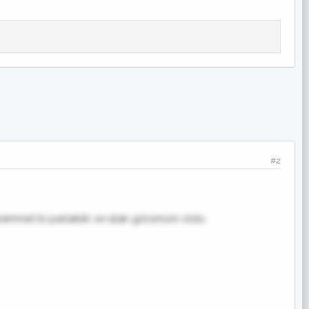
#2
emmel bi parlaklık ve ıslak görümüm oldu