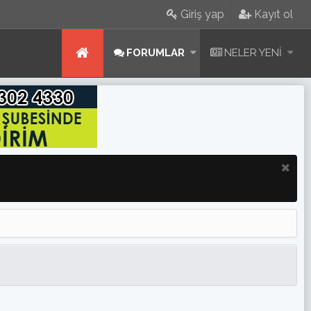
Giriş yap
Kayıt ol
FORUMLAR
NELER YENI