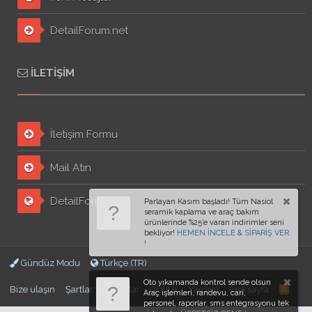
DetailForum.net
İLETIŞIM
İletişim Formu
Mail Atın
DetailForum.org
Parlayan Kasım başladı! Tüm Nasiol
seramik kaplama ve araç bakım
ürünlerinde %25’e varan indirimler seni
bekliyor!
HEMEN İNCELE & SİPARİŞ VER
!
Gündüz Modu
Türkçe (TR)
Oto yıkamanda kontrol sende olsun
Bize ulaşın
Şartlar ve kurallar
Gizlilik
Yardım
Ana sayfa
Araç işlemleri, randevu, cari,
personel, raporlar, sms entegrasyonu tek