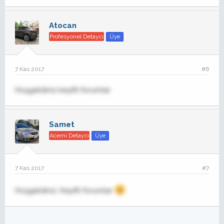
Atocan
Profesyonel Detaycı
Üye
7 Kas 2017
#6
Hoşgeldiniz keyifli forumlar
Samet
Acemi Detaycı
Üye
7 Kas 2017
#7
Hoşgeldiniz. Keyifli forumlar