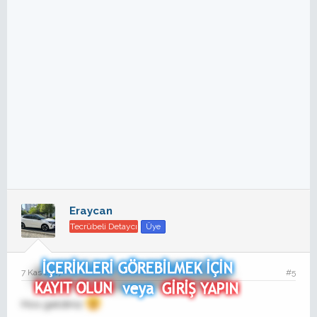
Eraycan
Tecrübeli Detaycı
Üye
7 Kas 2017
#5
Hos geldiniz