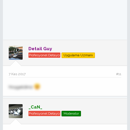
Detail Guy
Profesyonel Detaycı
Uygulama Uzmanı
7 Kas 2017
#11
Hoşgeldiniz
_CaN_
Profesyonel Detaycı
Moderator