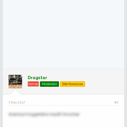
Dragstar
Sensei
Moderator
Site Kurucusu
7 Kas 2017
#2
Aramıza hoşgeldiniz keyifli forumlar