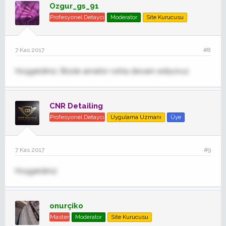
Ozgur_gs_91
Profesyonel Detaycı
Moderator
Site Kurucusu
7 Kas 2017
#8
Hoşgeldiniz. Bizde amatör ruhla devam ediyoruz
CNR Detailing
Profesyonel Detaycı
Uygulama Uzmanı
Üye
7 Kas 2017
#9
Hoşgeldiniz
onurçiko
Master
Moderator
Site Kurucusu