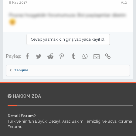
8 Kas 2017
#12
Poyraz hoşgeldin forumumuza. Bol paylaşımlar dilerim
Cevap yazmak için giriş yap yada kayıt ol.
Facebook
Twitter
Reddit
Pinterest
Tumblr
WhatsApp
E-posta
Link
Paylaş:
Tanışma
HAKKIMIZDA
Detail Forum?
Türkiye'nin 'En Büyük' Detaylı Araç Bakımı,Temizliği ve Boya Koruma
Forumu