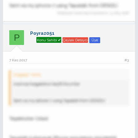
Sent via my iphone 7 using Tapatalk from DENİZLİ
Moderatör tarafında düzenlendi:
14 May 2018
Poyraz051
P
Konu Sahibi ✔
Çaylak Detaycı
Üye
7 Kas 2017
#3
Dragstar' Alıntı:
Aramıza hoşgeldiniz keyifli forumlar
Sent via my iphone 7 using Tapatalk from DENİZLİ
Teşekkürler Üstad