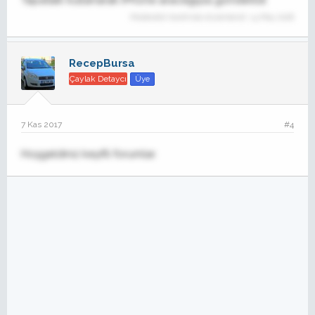
Tapatalk kullanarak iPhone aracılığıyla gönderildi
Moderatör tarafında düzenlendi:
14 May 2018
RecepBursa
Çaylak Detaycı
Üye
7 Kas 2017
#4
Hoşgeldiniz keyifli forumlar.