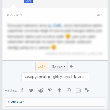
Üye
8 Kas 2017
#20
Sonuçta haklısınız ama
@_CaN_
sizce temizleme işlemi
yapılmak zorunda değil mi sizce peki hangisi daha çok
temizlenir daha çok kontrol edilir
yani çok yakıt
satandan almamak mı lazım tam olarak ustanızın
dediği yanlış mı o zaman
Moderatör tarafında düzenlendi:
14 May 2018
Son
1 of 3
Sonraki
Cevap yazmak için giriş yap yada kayıt ol.
Facebook
Twitter
Reddit
Pinterest
Tumblr
WhatsApp
E-posta
Link
Paylaş:
Anketler