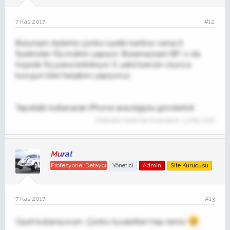
7 Kas 2017
#12
Bulursam Aytemiz çünkü üyelik kartınız varsa lt
fiyatından %5 indirim yapıyor. Bulamazsam BP, o da
hopide %3 para biriktiriyor. E yakıt benzin olunca
kuruşun bile hesabını yapıyoruz
Tapatalk kullanarak iPhone aracılığıyla gönderildi
Moderatör tarafında düzenlendi:
14 May 2018
Murat
Profesyonel Detaycı
Yönetici
Admin
Site Kurucusu
7 Kas 2017
#13
Opet kullanıyorum. Çünkü tuvaletleri hep temiz