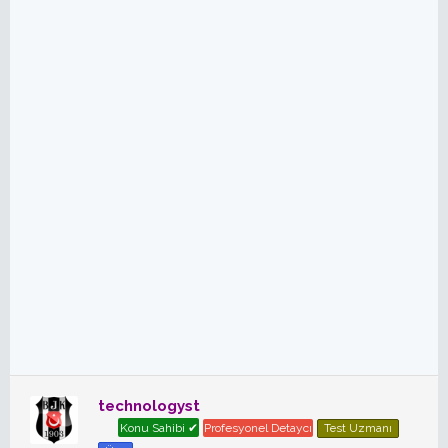
technologyst
Konu Sahibi ✔
Profesyonel Detaycı
Test Uzmanı