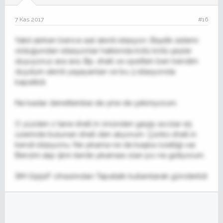
7 Kas 2017
#16
Yakıt alırken bence asıl sıkıntı istasyon. Bayilik sistemi
olduğundan istasyonlar hakkında kötü kötü şeyler
duyuyoruz ara sıra. Bp, shell ve opetten ben kendim
duydum sıkıntı yaşayanları ve bu 3 istasyonda
kapatıldı.
Ne kadar denetlenilse de yine de çekiniyorum.
O yüzden 2 tane shell in önünden geçip avcılar e5
üzerinde bulunan shell den alıyorum. Çünkü shell in
kendi istasyonu. Ne yıkama ne de başka özelliği var.
Benzini alıp 5km ilerde yıkaması olan po ne gidiyorum.
SM-G950F cihazımdan Tapatalk kullanılarak gönderildi