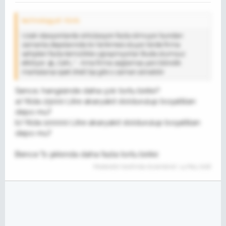
technologyst' Alıntı:
Uzak istasyonlarda sirkülasyon fazla olmuyor bundan
zamanla depolarında kir birikmesi oluyor birde firma
sahipleri fazla temizlikle uğraşmıyorlar Buda olumsuz
etkiliyor. @_CaN_" . Ama firma sağlamsa yani bilindik
markalarsa opet shell bp gibi o zaman alınabilir
Sence, hangisinde daha çok tortu birikir?
a) Yılda 25000 Litre akaryakıt doldurulup boşaltılan
depo mu?
b) Yılda 100000 Litre akaryakıt doldurulup boşaltılan
depo mu?
Bence "b şıkkında daha fazla tortu birikir.
Moderatör tarafında düzenlendi:
14 May 2018