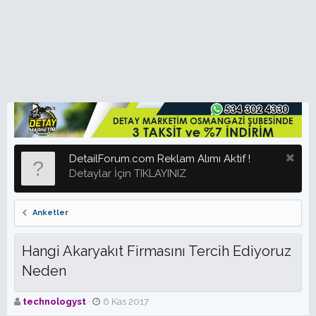
DetailForum.com Reklam Alımı Aktif !
Detaylar İçin TIKLAYINIZ
Anketler
Hangi Akaryakıt Firmasını Tercih Ediyoruz
Neden
K
B
technologyst
6 Kas 2017
o
a