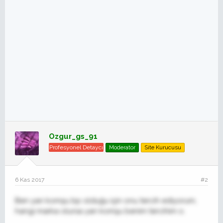
Ozgur_gs_91
Profesyonel Detaycı
Moderator
Site Kurucusu
6 Kas 2017
#2
Ben yan komşu bp olduğu için onu tercih ediyorum,
hangi marka olursa yan komşu benim tercihim o.