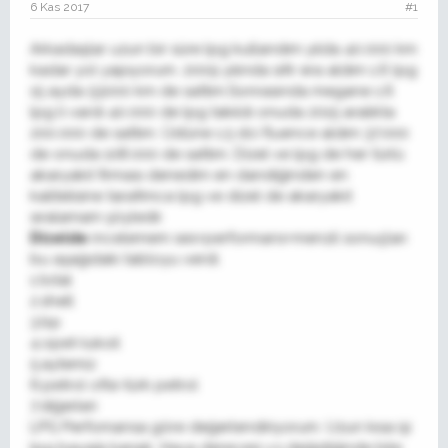
6 Kas 2017
#1
Arkadaşlar uzun bir süre lpg kullandım yılda 40.000 km
kadar yol yapıyorum. 2009 yılında sıfır era aldım 1.6 lpg
15 ayda 53000 km de sattım.Sonrasında megane 1.6
lpg li vardı 40.000 de lpg takıldı onuda 2015 aralıkta
200.000 de sattım. Üstüne 1.5 dci fluence aldım 37.000
de onuda 108.000 de sattım. Dizel ve lpg de her türlü
akaryakıt firması denedim en dandiğinden en
kalitelisine tarafımca lpg ve dizel de akaryakıt
sıralamam şöyledir.
Dizelde
incelemem ses+performans+menzil sonuçları
bu aşağıdaki tabloyu verdi.
1.total
2.shell
3.bp
4.opet-lukoil
5.aytemiz
6.petrol ofisi-türk petrol
7.diğerleri
LPG Perfomansa göre değerlendiriyorum. Uzun kısa işi