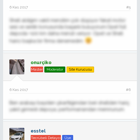
6 Kas 2017
#5
Shell aldığım vakit menzilim çok düşüyor fakat motor
sesi ve serilik konusunda başarılı buluyorum.Opet full
depoda +100 km daha menzil veriyor .Opet ve Shell
harici başka bir firma denemedim.
onurçiko
Master
Moderator
Site Kurucusu
6 Kas 2017
#6
Ben arabayı bayiden çıkarttığımdan beri shellden hariç
yakıt girmedi depoya, performansından memnunum.
esstel
Tecrübeli Detaycı
Üye