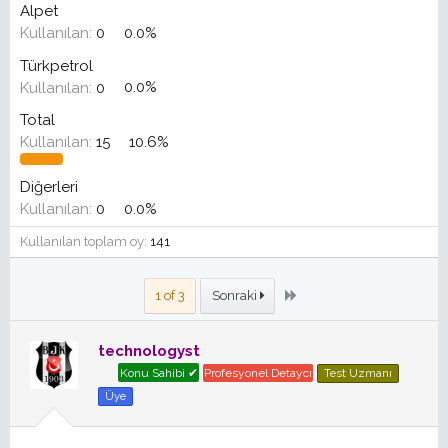
Alpet
Kullanılan:
0
0.0%
Türkpetrol
Kullanılan:
0
0.0%
Total
Kullanılan:
15
10.6%
Diğerleri
Kullanılan:
0
0.0%
Kullanılan toplam oy
141
Son
1 of 3
Sonraki
technologyst
Konu Sahibi ✔
Profesyonel Detaycı
Test Uzmanı
Üye