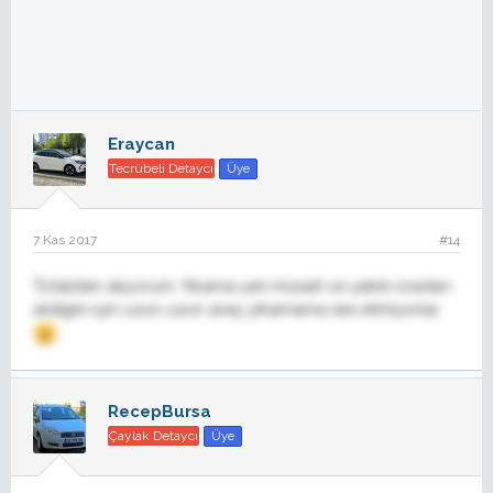
Eraycan
Tecrübeli Detaycı
Üye
7 Kas 2017
#14
Totalden alıyorum. Yıkama yeri müsait ve yakıtı oradan
aldığım için uzun uzun araç yıkamama ses etmiyorlar
RecepBursa
Çaylak Detaycı
Üye