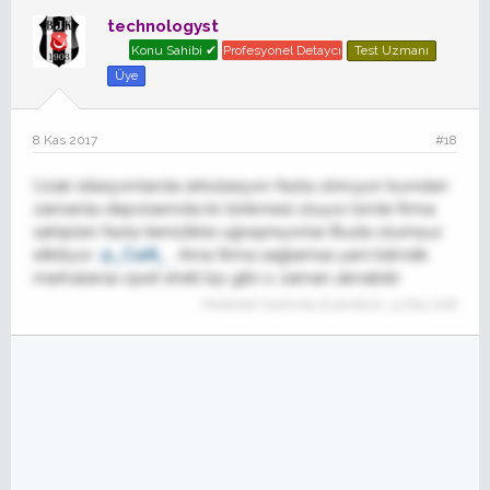
technologyst
Konu Sahibi ✔
Profesyonel Detaycı
Test Uzmanı
Üye
8 Kas 2017
#18
Uzak istasyonlarda sirkülasyon fazla olmuyor bundan
zamanla depolarında kir birikmesi oluyor birde firma
sahipleri fazla temizlikle uğraşmıyorlar Buda olumsuz
etkiliyor.
@_CaN_
. Ama firma sağlamsa yani bilindik
markalarsa opet shell bp gibi o zaman alınabilir
Moderatör tarafında düzenlendi:
14 May 2018