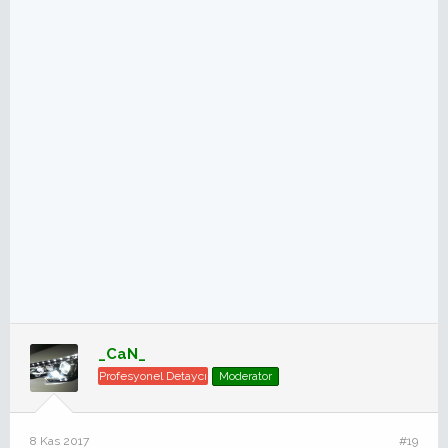
_CaN_
Profesyonel Detaycı
Moderator
8 Kas 2017
#19