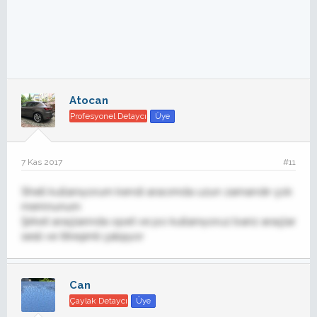
Atocan
Profesyonel Detaycı
Üye
7 Kas 2017
#11
Shell kullanıyorum kendi aracımda uzun zamandır çok
memnunum
Şirket araçlarında opet ve po kullanıyoruz bariz araçlar
sesli ve titreşimli çalışıyor
Can
Çaylak Detaycı
Üye