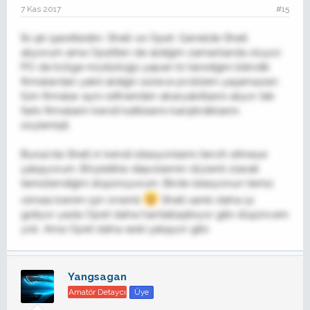
7 Kas 2017
#15
İki şık işaretledim. Shell ve Opet. Genelde Shell
alıyorum ama Opetten de aldığım zamanlarda oluyor.
PO de bölge müdürlüğü yapan bi tanıdığım bilindik
firmalardan yakıt aldığın sürece problem yaşamazsın
tüm firmalar aynı rafineriden akaryakıtlarını alıyor tek
farkı firmaların kendi katkılarını karıştırdıklarını
söylemişti.
Bursa'da Shell in kendi istasyonlarını tercih etmeye
çalışıyorum. Böylelikle depolarının düzenli olarak
temizlendiğini düşünüyorum. Birde istasyonun temiz
olması benim için önemli
Shell sanki daha iyi
gidiyor yada Opet daha hantallaştırıyor gibi düşüncem
yok. Ama Opet daha sesli çalışıyor gibi.
Yangsagan
Amatör Detaycı
Üye