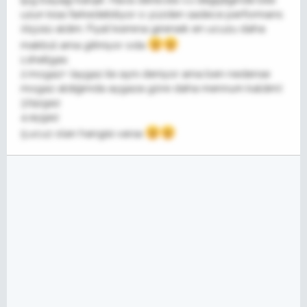
lpg bayağı karışık. Hava derecesi v.s değiştiğinde bile
uzun kısa farkedebiliyor o yüzden sadece performans
ölçüsü aldım. Fiyat kısmına girersek en ucuzu daha
makbül ama gitmiyor oda
1.shellgas
2.mogaz+ (aygaz ile aynı deniyor ama ben nedense
mogaz aldığımda aygaza göre daha mennum kaldım)
3.bpgaz
4.aygaz
5.ucuz olan hangisi varsa