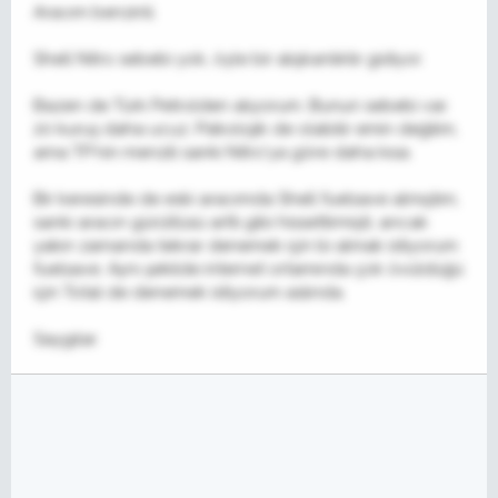
Aracım benzinli.
Shell Nitro sebebi yok, öyle bir alışkanlıktır gidiyor.
Bazen de Türk Petrolden alıyorum. Bunun sebebi var.
20 kuruş daha ucuz. Psikolojik de olabilir emin değilim,
ama TP'nin menzili sanki Nitro'ya göre daha kısa.
Bir keresinde de eski aracımda Shell fuelsave almıştım,
sanki aracın gürültüsü arttı gibi hissettirmişti, ancak
yakın zamanda tekrar denemek için bi almak istiyorum
fuelsave. Aynı şekilde internet ortamında çok övüldüğü
için Total de denemek istiyorum aslında.
Saygılar.