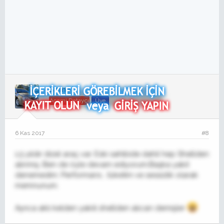
Samet
Acemi Detaycı
Üye
6 Kas 2017
#8
1,5 yıldır dizel araç var. Eski sahibide dahil hep Shellden
alınmış. Ben de öyle devam ediyorum.Başka yakıt
denemedim. Performans , tüketim ve sessizlik olarak
memnunum.
Ayrıca aklı kelden yakıtı shellden alıcan demişler