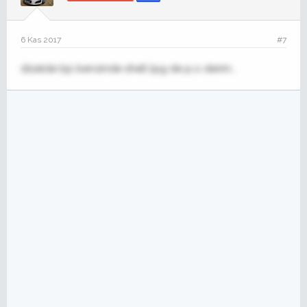
6 Kas 2017
#7
dizelde bp benzinde shell lpg de p.o derim...