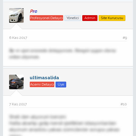
Pro
Profesyonel Detaycı
Yönetici
Admin
Site Kurucusu
6 Kas 2017
#9
Bp ve opet arasında dolaşıyorum. Hangisi uygun olursa
ordan alıyorum.
ultimasalida
Acemi Detaycı
Üye
7 Kas 2017
#10
Shell den alıyorum benzini
Hatta abartıp gidip kendi işlettikleri istasyonlardan
alıyorum anadolu yakası zümrütevler avrupa yakası