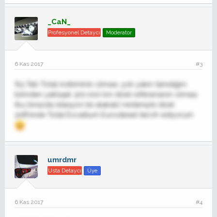
_CaN_
Profesyonel Detaycı
Moderator
6 Kas 2017
#3
%5 Teb Total indiriminin olması, çok yakın tanıdığım
birinden yaklaşık 300.000 km dizel referansının olması
(bu birazda istasyon ile alakalı) nedeniyle dizel
308'imde Total Excellium Eurodiesel tercih ediyorum
umrdmr
Usta Detaycı
Üye
6 Kas 2017
#4