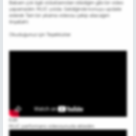
Babam çok ilgili olduklarından istediğim gibi bir video
yapamadım. MJJC yolda. Geldiğinde konuyu update
ederek Tam bir yıkama videosu çekip atacağım
(inşallah).
Okuduğunuz için Teşekkürler.
Edit:
MJJC performans videosunuda ekledim.