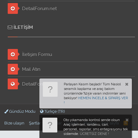
DetailForum.net
İLETIŞIM
İletişim Formu
Mail Atın
DetailForum.org
Gündüz Modu
Türkçe (TR)
Oto yıkamanda kontrol sende olsun
Bize ulaşın
Şartlar ve kurallar
Gizlilik
Yardım
Ana sayfa
Araç işlemleri, randevu, cari,
personel, raporlar, sms entegrasyonu tek
sistemde.
ÜCRETSİZ DENE !