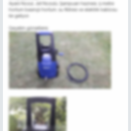
Ayarlı Nozul, Jet Nozulü, Şampuan haznesi, 5 metre
hortum basınçlı hortum, su filitresi ve elektrik kablosu
ile geliyor.
Geçelim görsellere;