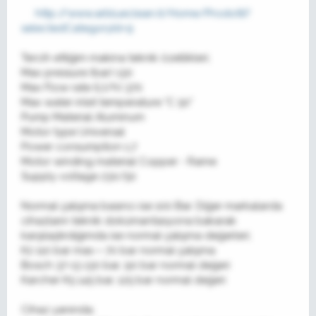
http://www.arblueclean.it/Home/Prodotti?
selectedCategoryId=9
Tercih ettiğim makina teknik özellikleri;
Max pressure (bar) 130
Max Flow rate (Lt/h) 370
Max water inlet temperature °C 50°
Pump Material Aluminum
Motor type Universal
Power consumption 1,7
Motor winding material Copper - Rame
Supply voltage 230/50
Normal çalışma basıncı ise 100 Bar. Diğer markalarda
cihazların teknik dokümantasyona bakarak
karşılaştırdığımda ise normal çalışma değerleri;
K2 110 bar max = 70 bar normal çalışma
Bosch 37-13 130 bar, 90 bar normal değeri
Karcher K5 145 bar, 125 bar normal değeri
Cihaz yanında;