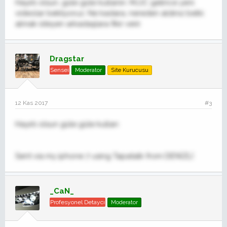
Hayırlı olsun, güle güle kullanın. MJJC gelince yeni
videolar bekliyoruz. Ne kadara, nereden aldınız belki
almak isteyen arkadaşlara fikir verir.
Dragstar
Sensei
Moderator
Site Kurucusu
12 Kas 2017
#3
Hayırlı olsun güle güle kullan
Sent via my iphone 7 using Tapatalk from DENİZLİ
_CaN_
Profesyonel Detaycı
Moderator