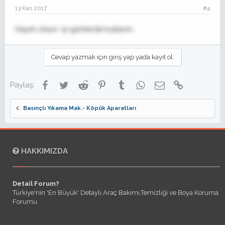
13 Kas 2017
#4
Hayırlı olsun. iyi günlerde kullanın.
Cevap yazmak için giriş yap yada kayıt ol.
Facebook
Twitter
Reddit
Pinterest
Tumblr
WhatsApp
E-posta
Link
Paylaş:
Basınçlı Yıkama Mak.- Köpük Aparatları
HAKKIMIZDA
Detail Forum?
Türkiye'nin 'En Büyük' Detaylı Araç Bakımı,Temizliği ve Boya Koruma
Forumu