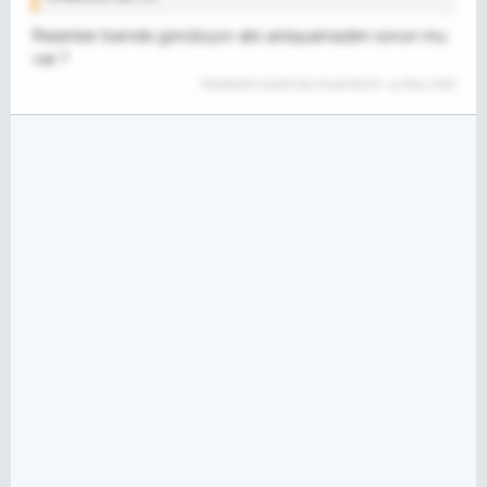
Resimler bende görülüyor abi anlayamadım sorun mu
var ?
Moderatör tarafında düzenlendi:
14 May 2018