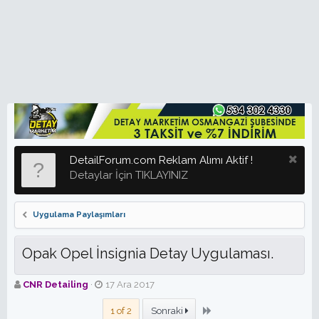
DetailForum.com Reklam Alımı Aktif !
Detaylar İçin TIKLAYINIZ
Uygulama Paylaşımları
Opak Opel İnsignia Detay Uygulaması.
K
B
CNR Detailing
17 Ara 2017
o
a
n
ş
Son
1 of 2
Sonraki