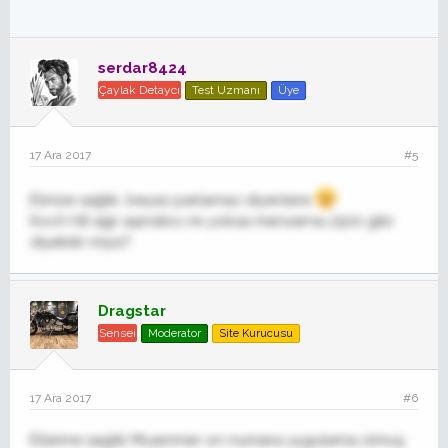
serdar8424
Çaylak Detaycı
Test Uzmanı
Üye
17 Ara 2017
#5
Elinize sağlık, beyaz parlamaz diyenlere
Koch h8 ağır aşındırıcı mı yoksa menzerna 2500 gibi
diyebilir miyiz?
Dragstar
Sensei
Moderator
Site Kurucusu
17 Ara 2017
#6
Ellerine saglık Muammer on numara uygulama olmuş.