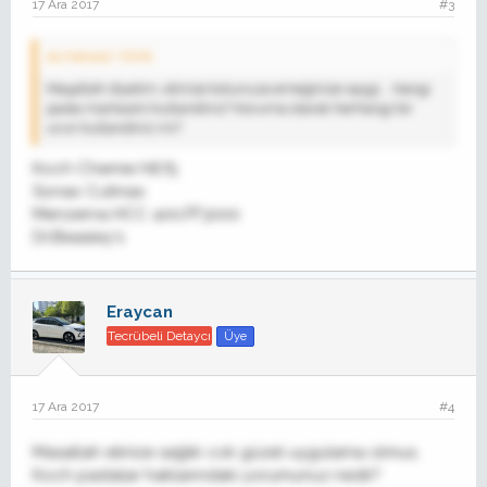
17 Ara 2017
#3
aLmera41' Alıntı:
Maşallah diyelim, elinize kolunuza emeğinize saygi... Hangi
pasta markasini kullandiniz? Koruma olarak herhangi bir
urun kullandiniz mi?
Koch Chemie h8,f5
Sonax Cutmax
Menzerna HCC 400,FF3000
Dr.Beasley's
Eraycan
Tecrübeli Detaycı
Üye
17 Ara 2017
#4
Masallah elinize sağlık cok güzel uygulama olmus.
Koch pastalar haklarındaki yorumunuz nedir?