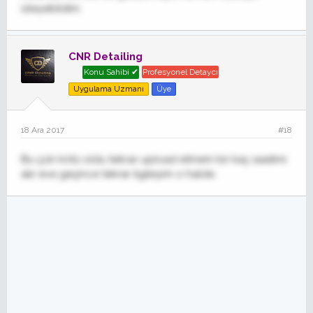
izleyebildim.
CNR Detailing
Konu Sahibi ✔
Profesyonel Detaycı
Uygulama Uzmanı
Üye
18 Ara 2017
#18
Bu çok kötü oldu tekrar upload etmem bir kaç saatimi
alır eve geçince tekrar ilgileyim o halde.