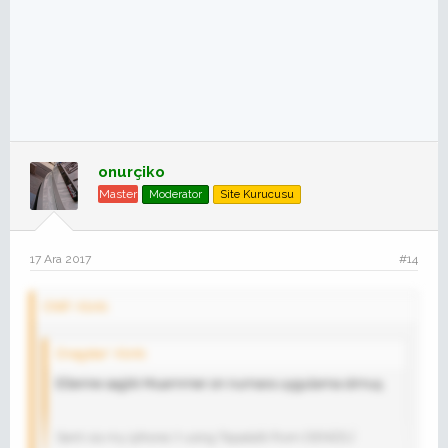
onurçiko
Master
Moderator
Site Kurucusu
17 Ara 2017
#14
CNR' Alıntı:
Dragstar' Alıntı:
Ellerine saglık Muammer on numara uygulama olmuş.
Sent via my iphone 7 using Tapatalk from DENİZLİ