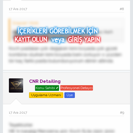
17 Ara 2017
#8
Eraycan' Alıntı:
Masallah elinize sağlık cok güzel uygulama olmus. Koch
pastalar haklarındaki yorumunuz nedir?
Koch pastaları çok değişken kimi boyada çok güzel
kombine olurken kimi boyada beni zorluyor o yüzden
bir kaç farklı pasta bulunduruyorum elimin altında.
CNR Detailing
Konu Sahibi ✔
Profesyonel Detaycı
Uygulama Uzmanı
Üye
17 Ara 2017
#9
Teşekkürler.
H8 'in karşılığı Menzerna 400 .Koch f5 ile 2500 3000