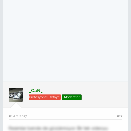
_CaN_
Profesyonel Detaycı
Moderator
18 Ara 2017
#17
Resimler bende de gözükmüyor. Bir tek videoyu