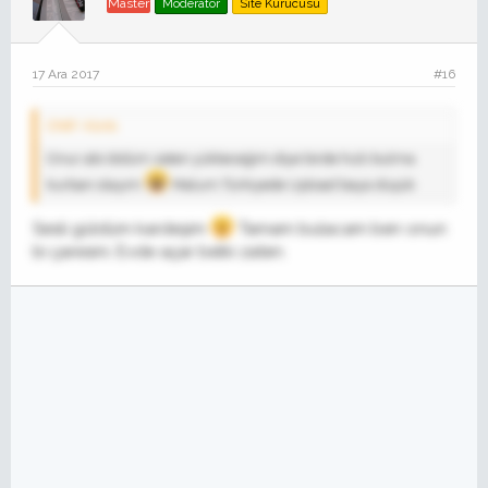
Master
Moderator
Site Kurucusu
17 Ara 2017
#16
CNR' Alıntı:
Onur abi öldüm zaten yükleceğim diye birde hızlı bulma
kurban olayım
Malum Türkiyede Upload baya düşük
Sesli güldüm kardeşim
Tamam bulacam ben onun
bi çaresini. Evde açar belki zaten.