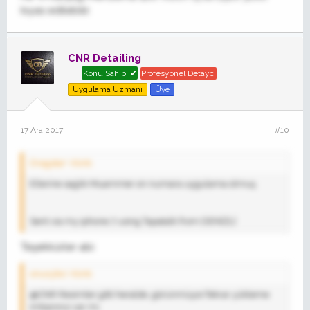
kıyas edilebilir.
CNR Detailing
Konu Sahibi ✔
Profesyonel Detaycı
Uygulama Uzmanı
Üye
17 Ara 2017
#10
Dragstar' Alıntı:
Ellerine saglık Muammer on numara uygulama olmuş.
Sent via my iphone 7 using Tapatalk from DENİZLİ
Teşekkürler abi
onurçiko' Alıntı:
@CNR Resimler gitti heralde, görünmüyor.Tekrar yükleme
imkanınız var mı.