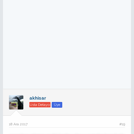
akhisar
Usta Detaycı
Üye
18 Ara 2017
#19