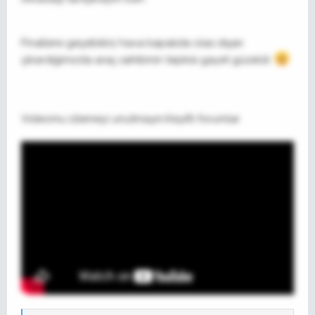
Finallere geçebiliriz hava kapalıda olas dışarı
çıkardığımızda araç sahibinin tepkisi gayet güzeldi :
Videomu izlemeyi unutmayın.Keyifli forumlar