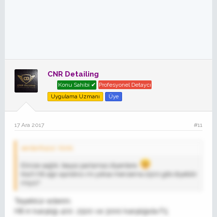
CNR Detailing
Konu Sahibi ✔
Profesyonel Detaycı
Uygulama Uzmanı
Üye
17 Ara 2017
#11
serdar8424' Alıntı:
Elinize sağlık, beyaz parlamaz diyenlere
Koch h8 ağır aşındırıcı mı yoksa menzerna 2500 gibi diyebilir
miyiz?
Teşekkür ederim.
H8 in karşılığı 400 .2500 ve 3000 karşılığıda F5