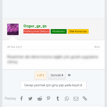
Ozgur_gs_91
Profesyonel Detaycı
Moderator
Site Kurucusu
18 Ara 2017
#20
Muammer abi eline koluna sağlık çok güzel uygulama
olmuş
Son
1 of 2
Sonraki
Cevap yazmak için giriş yap yada kayıt ol.
Facebook
Twitter
Reddit
Pinterest
Tumblr
WhatsApp
E-posta
Link
Paylaş: