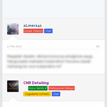
aLmera41
Çaylak Detaycı
Üye
17 Ara 2017
#2
Maşallah diyelim, elinize kolunuza emeğinize saygi...
Hangi pasta markasini kullandiniz? Koruma olarak
herhangi bir urun kullandiniz mi?
CNR Detailing
Konu Sahibi ✔
Profesyonel Detaycı
Uygulama Uzmanı
Üye