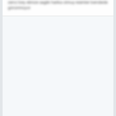
zenci bey elinize saglık harika olmuş resimler bendede
görünmüyor