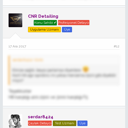
CNR Detailing
Konu Sahibi ✔
Profesyonel Detaycı
Uygulama Uzmanı
Üye
17 Ara 2017
#12
serdar8424' Alıntı:
Elinize sağlık, beyaz parlamaz diyenlere
Koch h8 ağır aşındırıcı mı yoksa menzerna 2500 gibi diyebilir
miyiz?
Teşekkürler
H8 karşılığı 400.2500 ve 3000 karşılığı F5
serdar8424
Çaylak Detaycı
Test Uzmanı
Üye