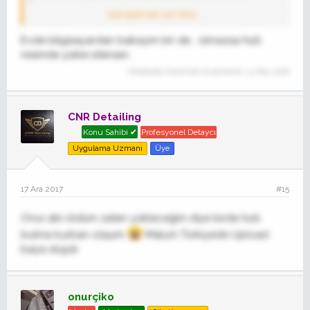
Genişletmek için tıkla ...
Teşekkürler abi
Evde bilgisayardan bakayım bir de, olmazsa hızlı
onurçiko' Alıntı:
Genişletmek için tıkla ...
resimde yükle istersen.
@CNR Resimler gitti heralde, görünmüyor.Tekrar
Moderatör tarafında düzenlendi:
14 May 2018
yükleme imkanınız var mı.
Resimler bende görülüyor abi anlayamadım sorun mu var ?
CNR Detailing
Konu Sahibi ✔
Profesyonel Detaycı
Uygulama Uzmanı
Üye
Genişletmek için tıkla ...
17 Ara 2017
#15
Onur abi öldüm zaten yükleceğim diye birde hızlı
bulma kurban olayım
Malum Türkiyede Upload
baya düşük
onurçiko