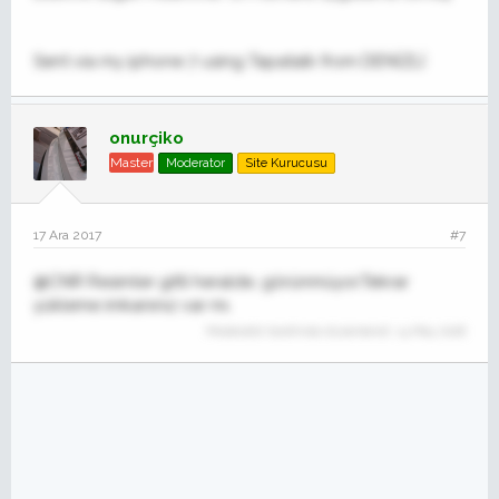
Sent via my iphone 7 using Tapatalk from DENİZLİ
onurçiko
Master
Moderator
Site Kurucusu
17 Ara 2017
#7
@CNR Resimler gitti heralde, görünmüyor.Tekrar
yükleme imkanınız var mı.
Moderatör tarafında düzenlendi:
14 May 2018