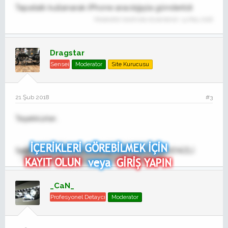
Tapatalk kullanarak iPhone aracılığıyla gönderildi
Moderatör tarafında düzenlendi:
14 May 2018
Dragstar
Sensei
Moderator
Site Kurucusu
21 Şub 2018
#3
Teşekkürler..
Sent via my iphone x using Tapatalk from DENİZLİ
_CaN_
Profesyonel Detaycı
Moderator