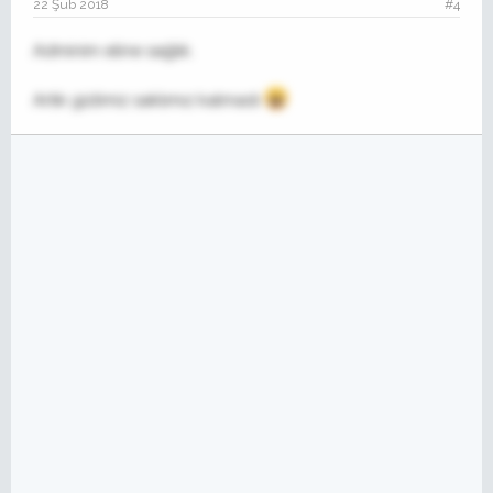
22 Şub 2018
#4
Adminim eline sağlık.
Artık gizlimiz saklımız kalmadı