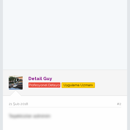
Detail Guy
Profesyonel Detaycı
Uygulama Uzmanı
21 Şub 2018
#2
Teşekkürler adminim