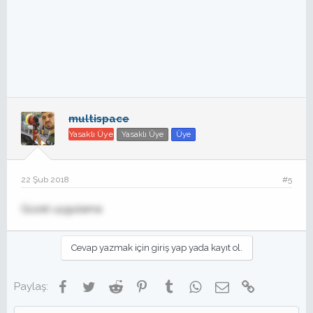
multispace
Yasaklı Üye
Yasaklı Üye
Üye
22 Şub 2018
#5
Güzel uygulama
Cevap yazmak için giriş yap yada kayıt ol.
Facebook
Twitter
Reddit
Pinterest
Tumblr
WhatsApp
E-posta
Link
Paylaş: