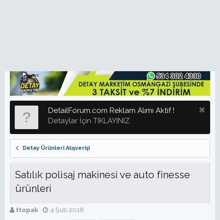
DetailForum.com Reklam Alımı Aktif !
Detaylar İçin TIKLAYINIZ
Detay Ürünleri Alışverişi
Satılık polisaj makinesi ve auto finesse
ürünleri
K
B
ttopak
4 Şub 2018
o
a