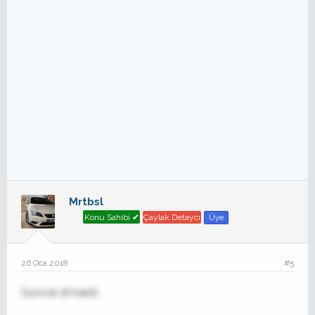
Mrtbsl
Konu Sahibi ✔
Çaylak Detaycı
Üye
26 Oca 2018
#5
Guncel 1lt kaldi.