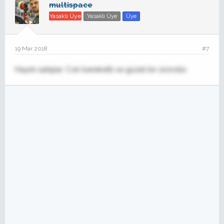
multispace
Yasaklı Üye
Yasaklı Üye
Üye
19 Mar 2018
#7
Hayırlı satışlar. Cok bereketli ve güzel bir üründür.