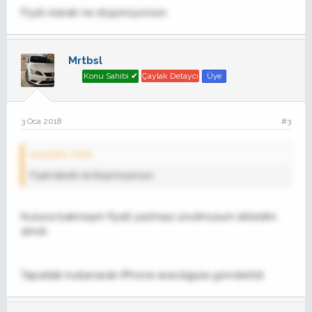
Fiyat olarak ne düşünüyorsun.
Mrtbsl
Konu Sahibi ✔
Çaylak Detaycı
Üye
3 Oca 2018
#3
onurçiko' Alıntı:
Fiyat olarak ne düşünüyorsun.
Kusura bakmayin fiyati yazmayi unutmusum ekledim
simdi.
Tapatalk kullanarak iPhone aracılığıyla gönderildi