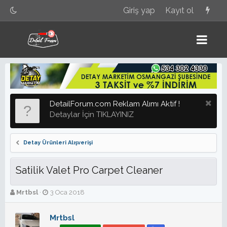
Giriş yap
Kayıt ol
DetailForum.com Reklam Alımı Aktif !
Detaylar İçin TIKLAYINIZ
Detay Ürünleri Alışverişi
Satilik Valet Pro Carpet Cleaner
K
B
Mrtbsl
3 Oca 2018
o
a
n
ş
Mrtbsl
b
l