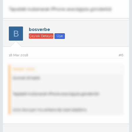
Tapatalk kullanarak iPhone aracılığıyla gönderildi
bosverbe
B
Çaylak Detaycı
Üye
18 Mar 2018
#6
Mrtbsl' Alıntı:
Guncel 1lt kaldi.
Tapatalk kullanarak iPhone aracılığıyla gönderildi
ürün duruyor mu ankara da nasıl alabiliriz