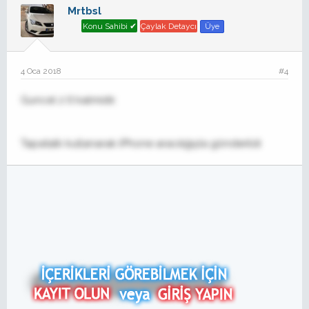
Mrtbsl
Konu Sahibi ✔
Çaylak Detaycı
Üye
4 Oca 2018
#4
Guncel 2 lt kalmistir.
Tapatalk kullanarak iPhone aracılığıyla gönderildi