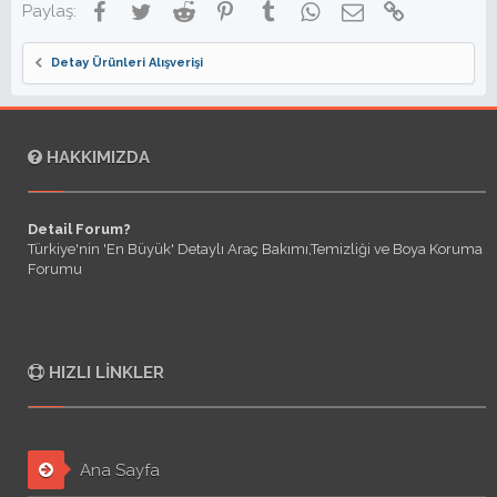
Facebook
Twitter
Reddit
Pinterest
Tumblr
WhatsApp
E-posta
Link
Paylaş:
Detay Ürünleri Alışverişi
HAKKIMIZDA
Detail Forum?
Türkiye'nin 'En Büyük' Detaylı Araç Bakımı,Temizliği ve Boya Koruma
Forumu
HIZLI LINKLER
Ana Sayfa