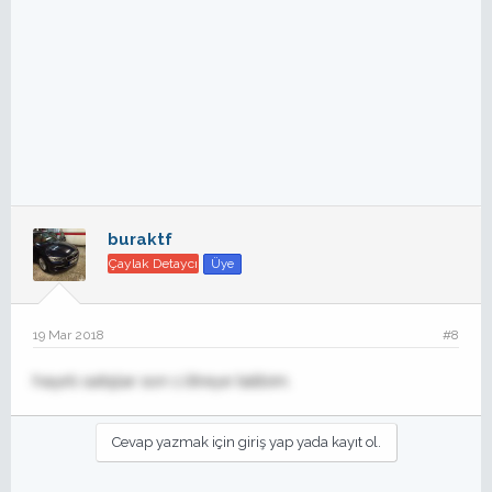
buraktf
Çaylak Detaycı
Üye
19 Mar 2018
#8
hayırlı satışlar son 1 litreye talibim.
Cevap yazmak için giriş yap yada kayıt ol.