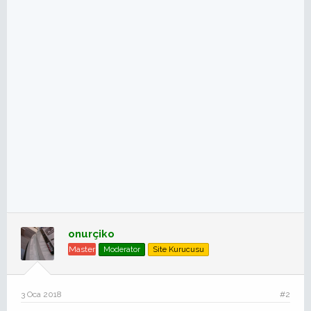
onurçiko
Master
Moderator
Site Kurucusu
3 Oca 2018
#2