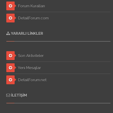
Forum Kuralları
DetailForum.com
YARARLI LINKLER
Son Aktiviteler
Yeni Mesajlar
DetailForum.net
İLETIŞIM