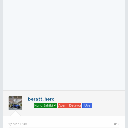
beratt_hero
Konu Sahibi ✔
Acemi Detaycı
Üye
17 Mar 2018
#14