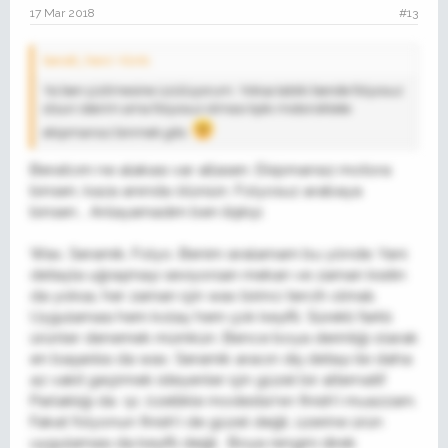
17 Mar 2018
#13
beratt_hero' Alıntı:
Ya ben çizilmesine üzülüyorum. Yoksa tabiki bende folyosuz
olsun isterim ama folyosuz olması tıpkı motorsiklete
ekipmansız binmek gibi.
Beratcım ne alakası var allasen. Ekipmansız motora
binsen, kaza anında ölürsün. Folyosuz arabaya
binsen... Anlayamadım ben ilişkiyi.
Wax, Seramik, Folyo. Benim sıralamam bu yönde. Yani
detayla uğraşmayı seviyorsan mekan ve zaman kısıtın
da yoksa, her zaman için wax birinci tercih olmalı.
Uygulaması hem kolay hem çok keyifli. Sürekli farklı
ürünler denemek mümkün. Bence boya derinliği olarak
en başarılısı da wax. Seramik aracın dış detayı ile daha
az vakit geçirmek isteyenler için güzel bir alternatif.
Parlaklığı da iyi, özellikle modesta'nın finish'i muazzam.
Fakat folyonun finish'i de güzel değil, üzerine ürün
uygulaması da keyifli değil. Boya rengini direk