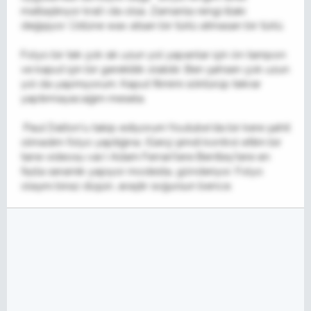
matlaştırıyor kral'ı da olsa. Zamanla rengi illaki
değişiyor. Üstüne wax atsan bir türlü atmasan bir türlü.
Folyo bir tek çok sık uzun yol yapanlar için ön tampon
ve kaput için bir gereklilik olabilir. Ben şahsen çok uzun
yol da yapmıyorum. Kaput filmimi söktürüp tekrar
yaptırmayacağım mesela.
Paul Dalton'u takip ediyorum Youtube'da bir kere şahit
olmadım folyo yaptığına. (Gerçi şimdi kontrol ettim bir
tane videosu var.) Adam Ferrari'lere Bentley'lere en
fazla seramik yapıyor modesta, gönderiyor. Folyo
olayını biraz düşün, araştır soğursun bence.