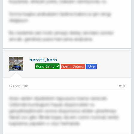
Küçüktük, ehliyet yoktu, babam vermiyordu vs..
Sonra başka arabaların tadına bakınca işin rengi
değişiyor.
Bu nedenle sen hobi amaçlı detay sevdanı sürdür
ancak, gereksiz para harcama arabana.
beratt_hero
Konu Sahibi ✔
Acemi Detaycı
Üye
17 Mar 2018
#10
Aracı aldım diyebilirim tapusunu bana verecek.
Üstünde kurduğum hayal düşünceleri vs
gerçekleştiricem sonra düşünürüz elden çıkartmayı
fakat zor gibi. Birde bişey dicem ozmn normal renkli
kaplama yapalım o olur herhalde.