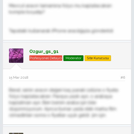
Mevcut aracın tamamına folyo mu kaplatacaksın
komple boyatıp?
Tapatalk kullanarak iPhone aracılığıyla gönderildi
Ozgur_gs_91
Profesyonel Detaycı
Moderator
Site Kurucusu
15 Mar 2018
#6
Berat, senin aracın değeri kaç paraki üstüne o fiyata
folyo kaplatacaksın. Paraya yazık ayrı, o arabaya
kaplatman ayrı. Ben benim araba için bile
düşünmüyorum. Ayrıca llumar yada stek marka film
olmadıktan sonra o fiyatlar uçuk geldi. 3m için.