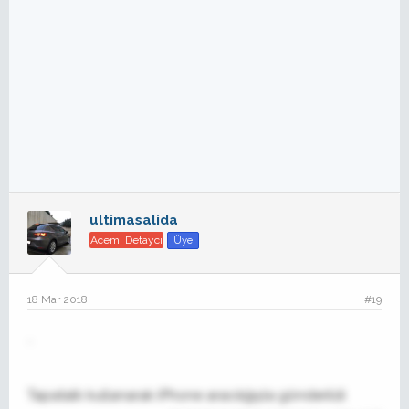
ultimasalida
Acemi Detaycı
Üye
18 Mar 2018
#19
..
Tapatalk kullanarak iPhone aracılığıyla gönderildi