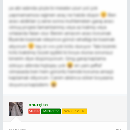
ya abi aslında şöyle bi mesele uzun yol çok
yapmamamıza rağmen araç ne halde düşün
Ben
aracı aldıktan 5 sene sonra muhtemelen garaj aracı
olmuş projesi tamamlanmış veya az kalmış veya
ortalarda falan olur. Benim amacım aracı korumak.
Biyerde basmak isteyince gönül rahatlığı ile basmak
atıyorum
taş izi vvs çok kötü duruyor. Tabi bizimki
kötü bakılmış Güzel işçilikli bi boya olursa sorunsuz
binerim diye düşünüyorum. Gmg garaj kaplama
söküyo altında hiçbişey yok
en yani şeffaf
olmasada ben hem görüntü hemde koruma amaçlı
kaplamak istiyorum. Canım sıkılınca söker boyasına
doyunca kaplatıırm.
onurçiko
Master
Moderator
Site Kurucusu