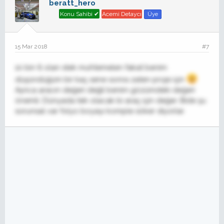
beratt_hero
Konu Sahibi ✔
Acemi Detaycı
Üye
15 Mar 2018
#7
10 bin tl olan stek muhtemelen fakat benim
düşündüğüm bir kaç sene sonra zaten proje için
Ayrıca aracın değeri değil benim gözümdeki değeri
önemli. Dünyada tek olacak bi araç için değer. Bide şu
sorunsal var folyo boyayı komple söker diyorlar.