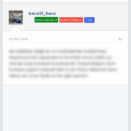
beratt_hero
Konu Sahibi ✔
Acemi Detaycı
Üye
15 Mar 2018
#4
abi kalitesiz değil en iyi markalardan kullanmayı
düşünüyorum yaparsam ki bundan önce zaten şu
olacak araç komple boyanacak. Düşündüğüm ürün
komple yapım maliyeti 5bin tl 3m folyo fakat bir tane
daha var onun fiyatı 10 bin gibi sanırım..