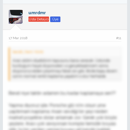
umrdmr
Usta Detaycı
Üye
17 Mar 2018
#11
beratt_hero' Alıntı:
Aracı aldım diyebilirim tapusunu bana verecek. Üstünde
kurduğum hayal düşünceleri vs gerçekleştiricem sonra
düşünürüz elden çıkartmayı fakat zor gibi. Birde bişey dicem
ozmn normal renkli kaplama yapalım o olur herhalde.
Berat niye taktın adamım bu kadar kaplamaya sen??
Yapma diyoruz işte. Porsche gt2 rs'm olsun yine
yaptırmam kaplama. Insan sevdiği bir şeyi neden
market poşetine dolar anlamak zor. Gerek yok böyle
şeylere. Aracı çok seviyorsan komple temizlik boyası
attır, İyi bir yerden vernigi boyayı git kendin kaliteli