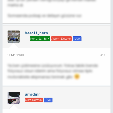
marka al.
Sonrasında polisaj ve detayın gözüne vur.
beratt_hero
Konu Sahibi ✔
Acemi Detaycı
Üye
17 Mar 2018
#12
Ya ben çizilmesine üzülüyorum. Yoksa tabiki bende
folyosuz olsun isterim ama folyosuz olması tıpkı
motorsiklete ekipmansız binmek gibi.
umrdmr
Usta Detaycı
Üye