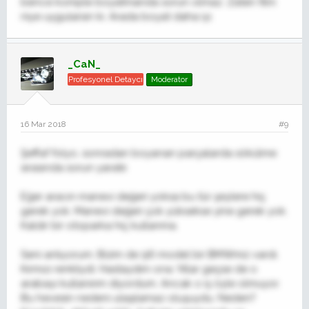
bence komple boyatmanda sorun olmaz. Zaten film
niye uygularsın ki. Arada boyat daha iyi.
_CaN_
Profesyonel Detaycı
Moderator
16 Mar 2018
#9
Şeffaf folyo, sonradan boyanan parçalarda sökülme
sırasında sorun yaratır.
Eğer aracın manevi değeri yoksa bu tür şeylere hiç
gerek yok. Manevi değeri çok yüksekse yine gerek yok.
Kaldır bir otoparka hiç kullanma.
Seni anlıyorum. Bizim de 96 model bir BMWmiz vardı.
Kırmızı renkliydi. Hastaydım ona. Yıllar geçse de o
arabayı kullanırım diyordum. Ancak o iş öyle olmuyor.
Bu hevesin nedeni ulaşılamaz oluşuydu. Neden?