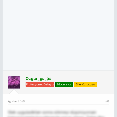
Ozgur_gs_91
Profesyonel Detaycı
Moderator
Site Kurucusu
15 Mar 2018
#8
Stek uyguladıktan sonra sökmeyi düşünüyorsan