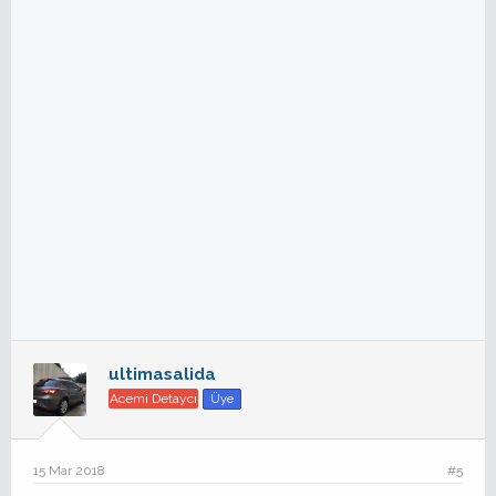
ultimasalida
Acemi Detaycı
Üye
15 Mar 2018
#5