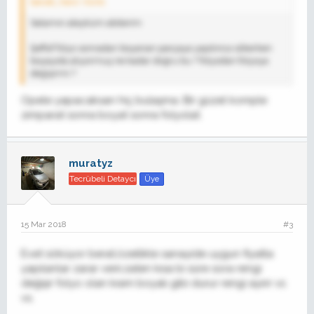
beratt_hero' Alıntı:
Selamın aleyküm abilerim
Şeffaf folyo sonradan boyanan parçaya yapılınca sökerken
boyayıda alıyormuş ne kadar doğru bu ? folyodan folyoya
değişirmi ?
Opele yapacaksan hiç bulaşma. Bir güzel komple
zımparat sonra boyat sonra folyolat.
muratyz
Tecrübeli Detaycı
Üye
15 Mar 2018
#3
Evet söküyor berat,özellikle sanayide uygun fiyatla
yapılanlar zarar verir,zaten kısa bi süre sora rengi
değişir folyo olan kısım boyalı gibi durur rengi ayırır vs
vs.