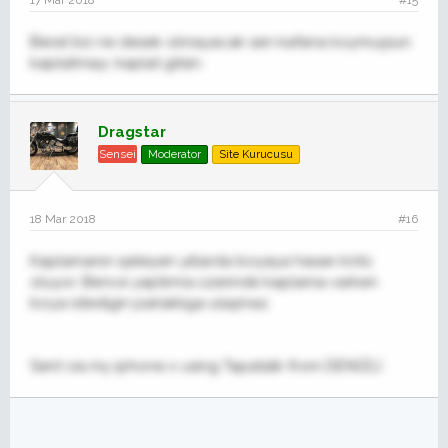
17 Mar 2018
#15
Berat biz ne desek olmayacak sen kafana koymuşsun
kaplatmayı, kaplat gitsin.
Dragstar
Sensei
Moderator
Site Kurucusu
18 Mar 2018
#16
Kaplamanın işeleyen yıllarda boyaya hasarı kötü
oluyor. Bence yaptırma üzerinde kaplama varken
boya istedigin parlaklıga ulaşmaz.
Sent via my iphone x using Tapatalk from DENİZLİ