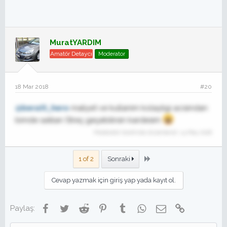
MuratYARDIM
Amatör Detaycı
Moderator
18 Mar 2018
#20
@beratt_hero
maliyet ve kullanim kolayligi acisindan
bimde satılan Streç geçebilirsin kardesim
Moderatör tarafında düzenlendi:
14 May 2018
Son
1 of 2
Sonraki
Cevap yazmak için giriş yap yada kayıt ol.
Facebook
Twitter
Reddit
Pinterest
Tumblr
WhatsApp
E-posta
Link
Paylaş: