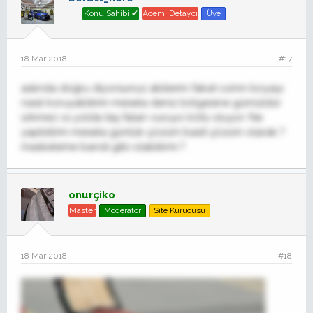
Konu Sahibi ✔
Acemi Detaycı
Üye
18 Mar 2018
#17
aslında doğru diyorsunuz abilerim fakat ozmn boyayı
nasıl koruyabilirim mesela deniz bölgesine gümüldür
ürkmez vs yolda taş falan vuruyo kötü oluyor. Ne
yapbilirim mesela günlük çözüm basit çözüm olarak ?
maskeleme bandı gibi olabilirmi ?
onurçiko
Master
Moderator
Site Kurucusu
18 Mar 2018
#18