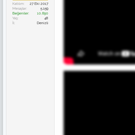
Katılım
27 Eki 2017
Mesajlar
5,159
Beğeniler
10,690
Yaş
48
İl
Denizli