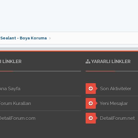
- Sealant - Boya Koruma
I LINKLER
YARARLI LINKLER
na Sayfa
Son Aktiviteler
orum Kuralları
Yeni Mesajlar
etailForum.com
DetailForum.net