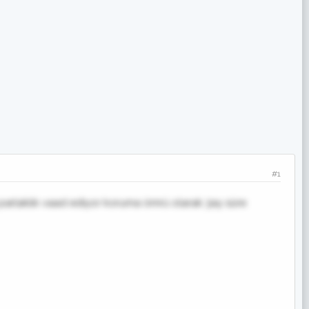
#1
parlaklık vaad ediyor koruma ömrü olarak 3ay süre