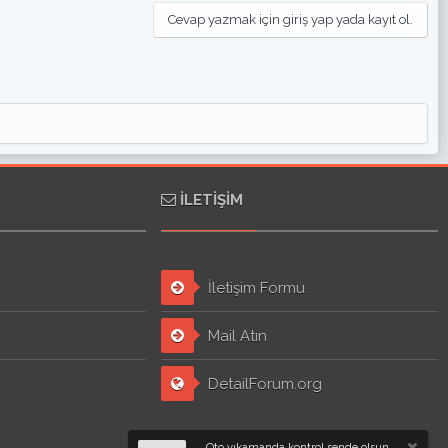
Cevap yazmak için giriş yap yada kayıt ol.
İLETIŞIM
İletişim Formu
Mail Atın
DetailForum.org
Oto yıkamanda kontrol sende olsun