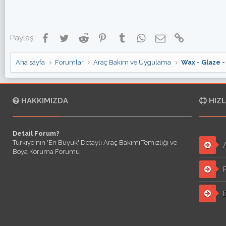
n
i
l
e
Facebook
Twitter
Reddit
Pinterest
Tumblr
WhatsApp
E-posta
Link
Paylaş:
r
:
Ana sayfa
Forumlar
Araç Bakım ve Uygulama
Wax - Glaze 
HAKKIMIZDA
HIZL
Detail Forum?
Türkiye'nin 'En Büyük' Detaylı Araç Bakımı,Temizliği ve
A
Boya Koruma Forumu
F
D