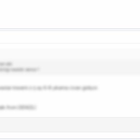
an abi.
rliği nasıldır sence ?
axlar kiwami 2-3 ay 6-8 yıkama civarı gidiyor.
alk from DENİZLİ