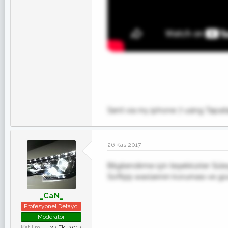
Sent via my iphone 7 using Tapat
26 Kas 2017
Bilgilendirme için teşekkürler Sül
Soft99 waxlarının koruması ve güve
_CaN_
Profesyonel Detaycı
Moderator
Katılım
27 Eki 2017