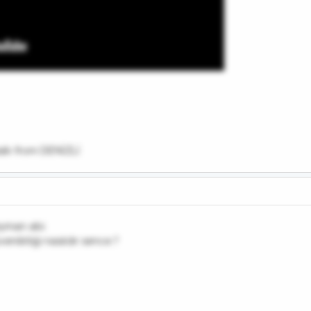
alk from DENİZLİ
eyman abi.
nilirliği nasıldır sence ?