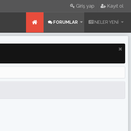
Giriş yap
Kayıt ol
FORUMLAR
NELER YENI