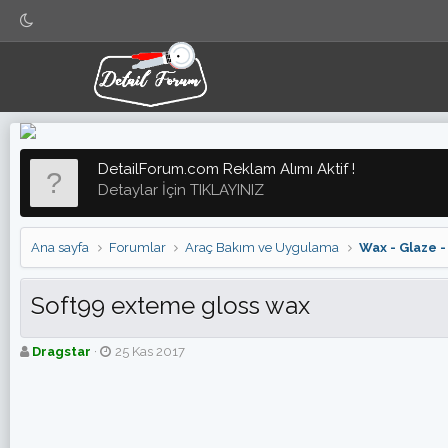
DetailForum.com Reklam Alımı Aktif !
Detaylar İçin TIKLAYINIZ
Ana sayfa
Forumlar
Araç Bakım ve Uygulama
Wax - Glaze 
Soft99 exteme gloss wax
K
B
Dragstar
25 Kas 2017
o
a
n
ş
b
l
u
a
y
n