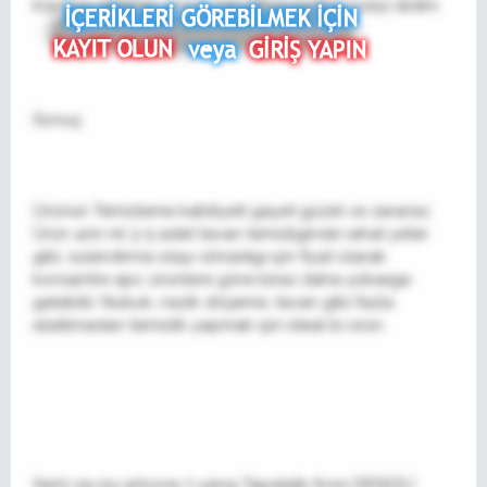
köpügü sıktıktan sonra mikrofiber bezle yüzeyi sildim.
Sonuç
Ürünün Temizleme kabiliyeti gayet güzel ve zararsız.
Ürün 400 ml 3-5 adet tavan temizliginde rahat yeter
gibi, sulandırma olayı olmadıgı için fiyat olarak
konsantre apc ürünlere göre biraz daha yüksege
gelebilir. Nubuk, nazik döşeme, tavan gibi fazla
ıslatılmadan temizlik yapmak için ideal bi ürün.
Sent via my iphone 7 using Tapatalk from DENİZLİ