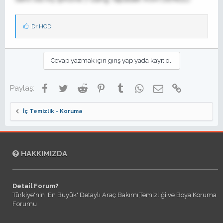
B
Dr HCD
e
ğ
e
n
Cevap yazmak için giriş yap yada kayıt ol.
i
l
e
Facebook
Twitter
Reddit
Pinterest
Tumblr
WhatsApp
E-posta
Link
Paylaş:
r
:
İç Temizlik - Koruma
HAKKIMIZDA
Detail Forum?
Türkiye'nin 'En Büyük' Detaylı Araç Bakımı,Temizliği ve Boya Koruma
Forumu