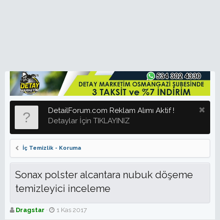
DetailForum.com Reklam Alımı Aktif !
Detaylar İçin TIKLAYINIZ
İç Temizlik - Koruma
Sonax polster alcantara nubuk döşeme
temizleyici inceleme
K
B
Dragstar
1 Kas 2017
o
a