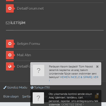
DetailForum.net
İLETIŞIM
İletişim Formu
Mail Atın
DetailForum.org
Parlayan Kasım başladı! Tüm Nasiol
seramik kaplama ve araç bakım
ürünlerinde %25’e varan indirimler seni
bekliyor!
HEMEN İNCELE & SİPARİŞ VER
!
Gündüz Modu
Türkçe (TR)
Oto yıkamanda kontrol sende olsun
Bize ulaşın
Şartlar ve kurallar
Gizlilik
Yardım
Ana sayfa
Araç işlemleri, randevu, cari,
personel, raporlar, sms entegrasyonu tek
sistemde.
ÜCRETSİZ DENE !