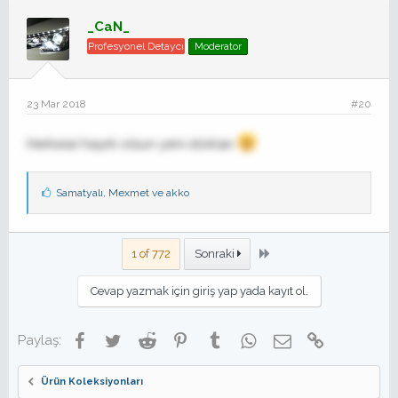
_CaN_
Profesyonel Detaycı
Moderator
23 Mar 2018
#20
Herkese hayırlı olsun yeni stokları
B
Samatyalı
,
Mexmet
ve
akko
e
ğ
e
n
Son
1 of 772
Sonraki
i
l
Cevap yazmak için giriş yap yada kayıt ol.
e
r
:
Facebook
Twitter
Reddit
Pinterest
Tumblr
WhatsApp
E-posta
Link
Paylaş:
Ürün Koleksiyonları