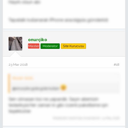
Hayırlı olsun abi
Tapatalk kullanarak iPhone aracılığıyla gönderildi
onurçiko
Master
Moderator
Site Kurucusu
Dumanı üstünde ,
23 Mar 2018
#18
Murat' Alıntı:
@onurçiko güle güle kullan
Sen olmasan biz ne yapardık, Sayın ailemizin
tedarikçisi.Her zaman ki gibi özenli paketleme için
teşekkürler.
Moderatör tarafında düzenlendi:
14 May 2018