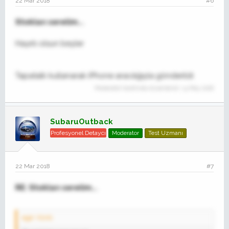
22 Mar 2018
#6
Stokları serelim...
Hayırlı olsun beyler
Tapatalk kullanarak iPhone aracılığıyla gönderildi
Moderatör tarafında düzenlendi:
14 May 2018
SubaruOutback
Profesyonel Detaycı
Moderator
Test Uzmanı
22 Mar 2018
#7
RE: Stokları serelim...
ege' Alıntı: