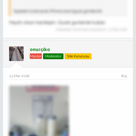
Tapatalk kullanarak iPhone aracılığıyla gönderildi
Hayırlı olsun kardeşim. Güzel gunlerde kullan
Moderatör tarafında düzenlendi:
14 May 2018
onurçiko
Master
Moderator
Site Kurucusu
23 Mar 2018
#15