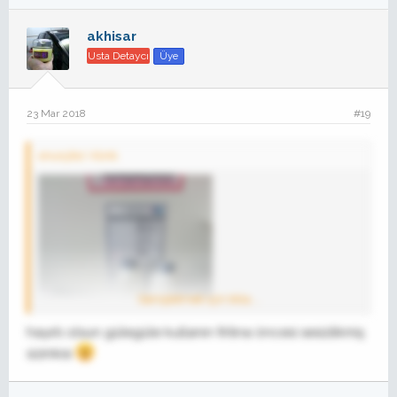
akhisar
Usta Detaycı
Üye
23 Mar 2018
#19
onurçiko' Alıntı:
Genişletmek için tıkla ...
hayırlı olsun gülegüle kullanın fırtına öncesi sesizlikmiş
sizinkisi