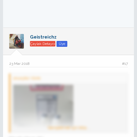
Geistreichz
Çaylak Detaycı
Üye
23 Mar 2018
#17
onurçiko' Alıntı:
Genişletmek için tıkla ...