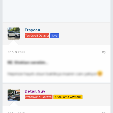
Eraycan
Tecrübeli Detaycı
Üye
22 Mar 2018
#5
RE: Stokları serelim...
Hepinize hayırlı olsun baktıkça insanın canı çekiyor
Detail Guy
Profesyonel Detaycı
Uygulama Uzmanı