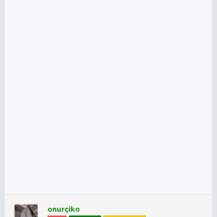
e
r
:
onurçiko