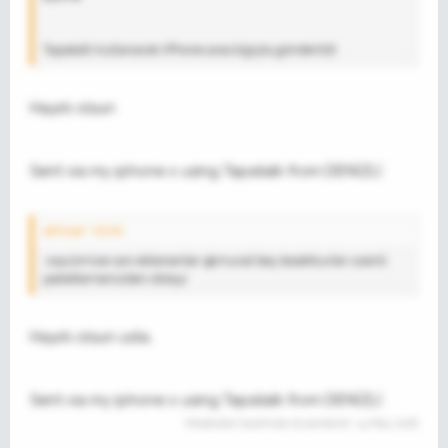
Tapatalk kullanarak iPhone aracılığıyla gönderildi
Hayırlı olsun
Sent via my iphone x using Tapatalk from DENİZLİ
akhisar' Alıntı:
ceyizimize son eklenenler @murat bey tesekkurler ozenli
paketlemenizden dolayi
Hayırlı olsun usta..
Sent via my iphone x using Tapatalk from DENİZLİ
Moderatör tarafında düzenlendi:
14 May 2018