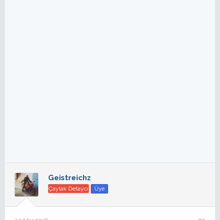
Geistreichz
Çaylak Detaycı
Üye