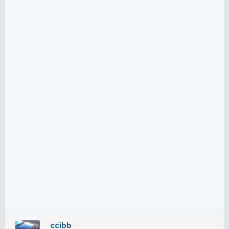
e
r
:
ccibb