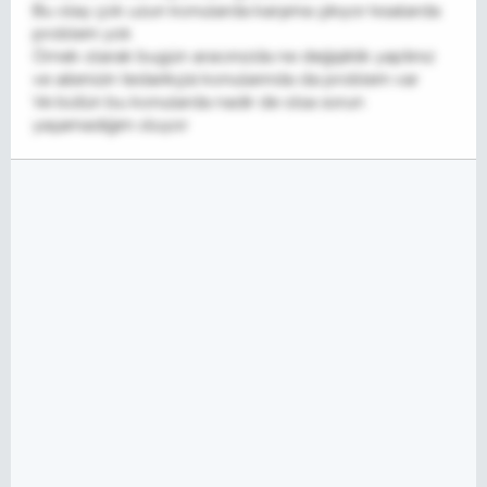
Bu olay çok uzun konularda karşıma çıkıyor kısalarda
problem yok
Örnek olarak bugün aracınızda ne değişiklik yaptınız
ve ailenizin tedarikçisi konularında da problem var
Ve bütün bu konularda nadir de olsa sorun
yaşamadığım oluyor