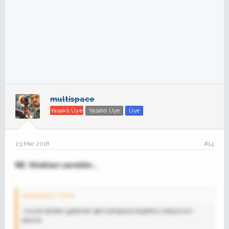
multispace
Yasaklı Üye
Yasaklı Üye
Üye
23 Mar 2018
#14
RE: Stokları serelim...
Geistreichz' Alıntı:
murat abiden gelenler @multispace teşekkür ediyorum
abime