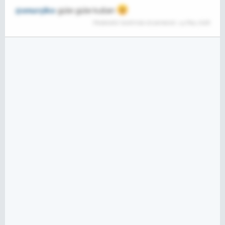
@onurçiko
güle güle kullan
Moderatör tarafında düzenlendi:
14 May 2018