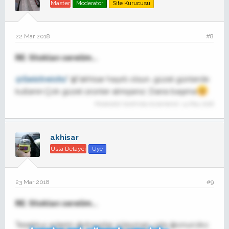
Master
Moderator
Site Kurucusu
22 Mar 2018
#8
RE: Stokları serelim...
@Geistreichz
" @"akhisar hayırlı olsun, güzel günlerde
kullanın.Çok güzel ürünler almışsınız .Darısı başıma
Moderatör tarafında düzenlendi:
14 May 2018
akhisar
Usta Detaycı
Üye
23 Mar 2018
#9
RE: Stokları serelim...
Tesekkur ederim @dragstar süleyman usta @onurciko