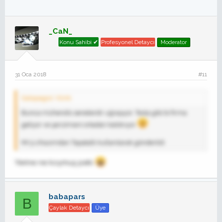
_CaN_
Konu Sahibi ✔
Profesyonel Detaycı
Moderator
31 Oca 2018
#11
Galapagos' Alıntı:
Bunca mühendis senelerdir uğraşıyor. Tesla gibi bi firma
geliyor ve şanzimani ortadan kaldırıyor
MI 5 cihazımdan Tapatalk kullanılarak gönderildi
Yerine ne koymuş peki
babapars
B
Çaylak Detaycı
Üye