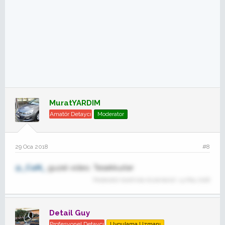
MuratYARDIM
Amatör Detaycı
Moderator
29 Oca 2018
#8
@_CaN_
guzel video. Tesekkurler
Moderatör tarafında düzenlendi:
14 May 2018
Detail Guy
Profesyonel Detaycı
Uygulama Uzmanı