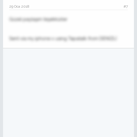
29 Oca 2018
#7
Güzel paylaşım teşekkürler
Sent via my iphone x using Tapatalk from DENİZLİ