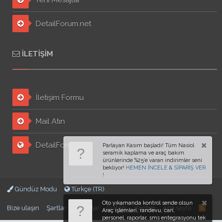
DetailForum.net
İLETIŞIM
İletişim Formu
Mail Atın
DetailForum.org
Parlayan Kasım başladı! Tüm Nasiol
seramik kaplama ve araç bakım
ürünlerinde %25’e varan indirimler seni
bekliyor!
HEMEN İNCELE & SİPARİŞ VER
!
Gündüz Modu
Türkçe (TR)
Oto yıkamanda kontrol sende olsun
Bize ulaşın
Şartlar ve kurallar
Gizlilik
Yardım
Ana sayfa
Araç işlemleri, randevu, cari,
personel, raporlar, sms entegrasyonu tek