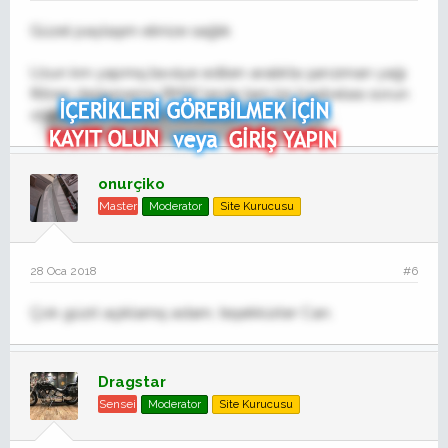
Güzel paylaşım elinize sağlık
Uzun km yapmış,tavsiye edilen aralıkta şanzıman yağı
filtresi değişmemiş BMW lerde tam bir başbelası sorun
olarak geri dönüyor bu parça
onurçiko
Master
Moderator
Site Kurucusu
28 Oca 2018
#6
Çok güzrl açıklamış adam, teşekkürler Can.
Dragstar
Sensei
Moderator
Site Kurucusu