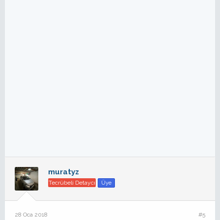
muratyz
Tecrübeli Detaycı
Üye
28 Oca 2018
#5