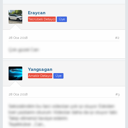
Eraycan
Tecrübeli Detaycı
Üye
28 Oca 2018
#2
Çok güzel Can
Yangsagan
Amatör Detaycı
Üye
28 Oca 2018
#3
Sekizsilindirin bu tarz videoları çok iyi oluyor. Eskiden
beri yazılarını okurum. Videolar daha da iyi oluyor tabi.
Takip etmenizi tavsiye ederim.
Teşekküker _Can_