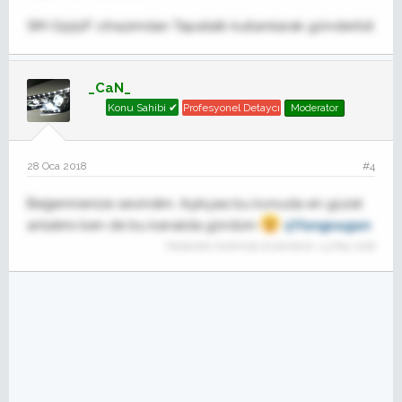
SM-G950F cihazımdan Tapatalk kullanılarak gönderildi
_CaN_
Konu Sahibi ✔
Profesyonel Detaycı
Moderator
28 Oca 2018
#4
Beğenmenize sevindim. Açıkçası bu konuda en güzel
anlatımı ben de bu kanalda gördüm
@Yangsagan
Moderatör tarafında düzenlendi:
14 May 2018