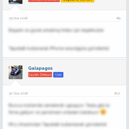
29 Oca 2018
#9
Başarılı ve güzel anlatmış.Video için teşekkürler
Tapatalk kullanarak iPhone aracılığıyla gönderildi
Galapagos
Çaylak Detaycı
Üye
30 Oca 2018
#10
Bunca mühendis senelerdir uğraşıyor. Tesla gibi bi
firma geliyor ve şanzimani ortadan kaldırıyor
MI 5 cihazımdan Tapatalk kullanılarak gönderildi