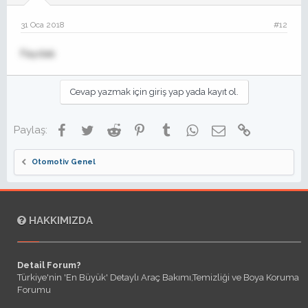
31 Oca 2018
#12
Faydalı
Cevap yazmak için giriş yap yada kayıt ol.
Facebook
Twitter
Reddit
Pinterest
Tumblr
WhatsApp
E-posta
Link
Paylaş:
Otomotiv Genel
HAKKIMIZDA
Detail Forum?
Türkiye'nin 'En Büyük' Detaylı Araç Bakımı,Temizliği ve Boya Koruma
Forumu