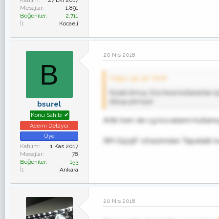
Katılım
27 Eki 2017
Mesajlar
1,891
Beğeniler
2,711
İl
Kocaeli
20 Nis 2018
B
Ozgur_gs_91' Alıntı:
Güzel olmuş. Düz kova kullananlar içi
dolup çıkmıyor .
bsurel
Konu Sahibi ✔
Artık ben de cg kovalarını kullan
Acemi Detaycı
Üye
SM-G935F cihazımdan Tapatalk kul
Katılım
1 Kas 2017
Mesajlar
78
Beğeniler
153
İl
Ankara
20 Nis 2018