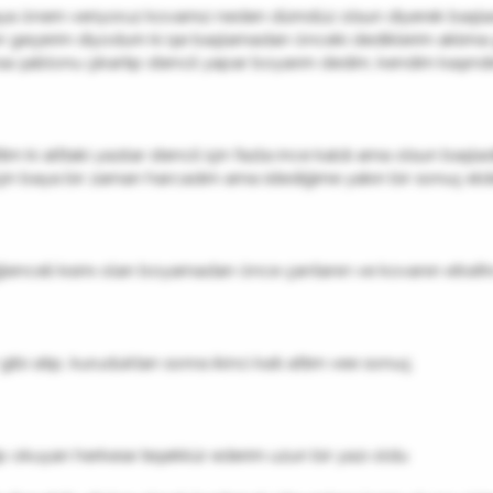
ya önem veriyoruz kovamız neden dümdüz olsun diyerek başlad
tırır geçerim diyodum ki işe başlamadan önceki dediklerim aklıma
nsa şablonu çıkartıp stencil yapar boyarım dedim, kendim kaşın
ttim ki alttaki yazılar stencil için fazla ince kaldı ama olsun ba
için baya bir zaman harcadım ama istediğime yakın bir sonuç eld
eğlenceli kısmı olan boyamadan önce çantanın ve kovanın etrafı
gibi atıp, kuruduktan sonra ikinci katı attım vee sonuç;
p okuyan herkese teşekkür ederim uzun bir yazı oldu