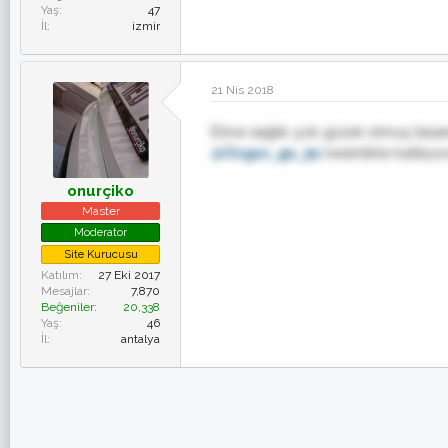
Yaş
47
İl
izmir
21 Nis 2018
Eline sağlık çok güzel olmuş tasarı
@Ozgur_gs_91
kesinlikle katılıy
onurçiko
Master
Moderator
Site Kurucusu
Katılım
27 Eki 2017
Mesajlar
7,870
Beğeniler
20,338
Yaş
46
İl
antalya