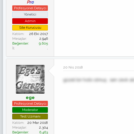
Pro
Profesyonel Detaycı
Yönetici
Admin
Site Kurucusu
Katılım
26 Eki 2017
Mesajlar
2,946
Beğeniler
9,605
İl
.
20 Nis 2018
güzel bir hobi olmuş . sen zevk al
ege
Profesyonel Detaycı
Moderator
Test Uzmanı
Katılım
20 Mar 2018
Mesajlar
2,304
Beğeniler
6,463