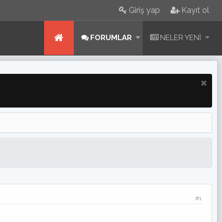
Giriş yap
Kayıt ol
FORUMLAR
NELER YENI
#1