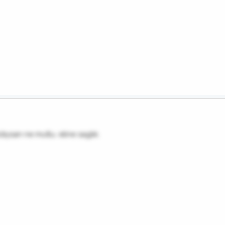
dıysan ne mutlu. eline saglık.