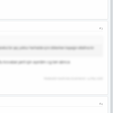
#3
si bir şey yoktur herhalde içini dökerken kapağın ettafına kir
ovaları jant için ayırdım cg leri alınca
Moderatör tarafında düzenlendi:
14 May 2018
#4