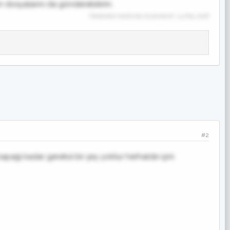
zim dosyalarını da gönderebilirim.
Moderatör tarafında düzenlendi:
14 May 2018
#2
pağı kadar gereksi bir şey yoktur herhalde içini