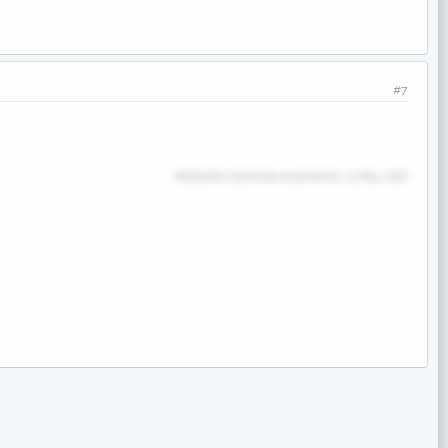
#7
Moderatör tarafında düzenlendi:
14 May 2018