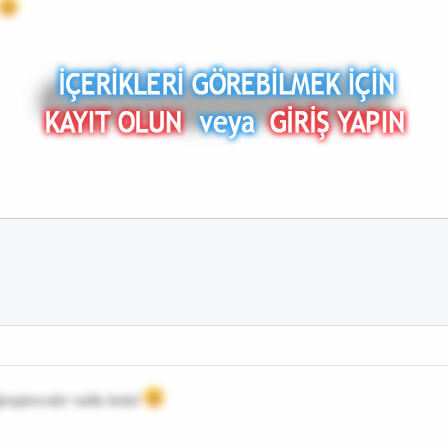
raştırıcıdır valla helal