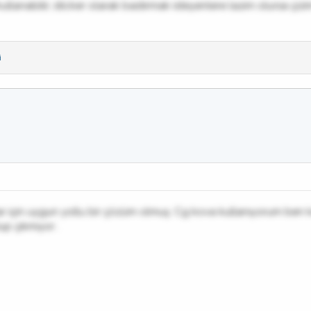
 kullanabilir, sticker olarak bastırmak isteyenlere lazım olursa çi
i
 için uygun yollu bir çözüm olmuş. Cg kova kullanıyorum ben ka
up çıkmıyor .