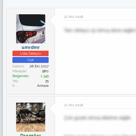
21 Nis 2018
Tam detaycı işi olmuş eline sağlı
umrdmr
Usta Detaycı
Üye
Katılım
28 Eki 2017
Mesajlar
980
Beğeniler
1,349
Yaş
35
İl
Ankara
21 Nis 2018
Çok güzel olmuş ellerine sağlık
Dragstar