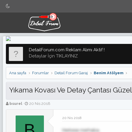
DetailForum.com Reklam Alımı Aktif !
Detaylar İçin TIKLAYINIZ
Ana sayfa
Forumlar
Detail Forum Garaj
Benim Atölyem
Yıkama Kovası Ve Detay Çantası Güzel
K
B
bsurel
20 Nis 2018
o
a
n
ş
20 Nis 2018
b
l
B
u
a
y
n
Herkese merhaba,