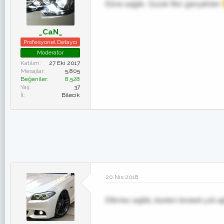
Eline sağlık. Güzel fikir gerçekten
_CaN_
Profesyonel Detaycı
Moderator
Katılım
27 Eki 2017
Mesajlar
5,805
Beğeniler
8,528
Yaş
37
İl
Bilecik
20 Nis 2018
Ellerine sağlık, bunları kesmek çok uğ