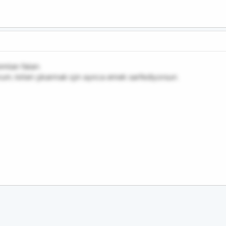
mları falan.
orum, kirleri çıkarmak için ayrıca emek sarfediyorsun.