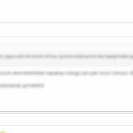
n uygun yollu bir çözüm olmuş. Cg kova kullanıyorum ben kapağı kadar gerek
ıyorum ama benimkiler kapaksız olduğu için pek sorun olmuyo. Bu k
lanılarak gönderildi