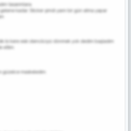
ım tasarımlara.
 gelene kadar. Sticker şimdi yarın bir gün atma yapar
dım
şladık bi kere eski stencilciyiz dönmek yok dedim başladım
e ettim.
nı güzelce maskeledim.