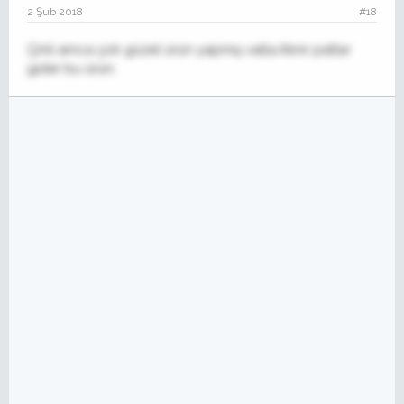
2 Şub 2018
#18
Çinli amca çok güzel ürün yapmış valla.Alınır patlar
gider bu ürün.