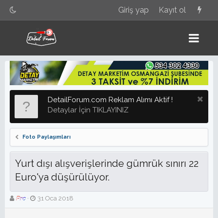
Giriş yap
Kayıt ol
DetailForum.com Reklam Alımı Aktif !
Detaylar İçin TIKLAYINIZ
Foto Paylaşımları
Yurt dışı alışverişlerinde gümrük sınırı 22
Euro'ya düşürülüyor.
K
B
Pro
31 Oca 2018
o
a
n
ş