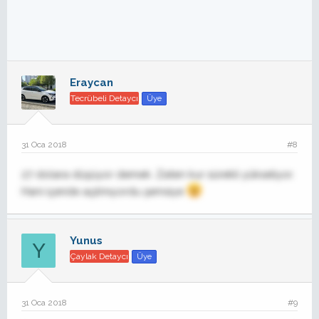
Eraycan
Tecrübeli Detaycı
Üye
31 Oca 2018
#8
27 dolara düşüyor demek. Zaten kur sürekli yükseliyor.
Hani içeride açılmıyordu şemsiye
Yunus
Y
Çaylak Detaycı
Üye
31 Oca 2018
#9