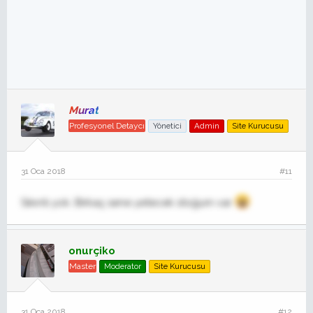
Murat
Profesyonel Detaycı
Yönetici
Admin
Site Kurucusu
31 Oca 2018
#11
Sıkıntı yok. Birkaç sene yetecek stoğum var
onurçiko
Master
Moderator
Site Kurucusu
31 Oca 2018
#12