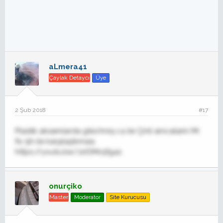
aLmera41
Çaylak Detaycı
Üye
2 Şub 2018
#17
Plastik aksamlarda gtechniq c4 ile Çinli amcalarin Mr
fix 9h ile karşılaştırması.
https://youtu.be/JzrDMx5fg4s
onurçiko
Master
Moderator
Site Kurucusu