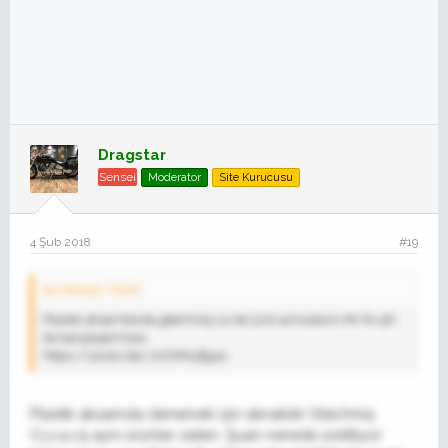
Dragstar
Sensei
Moderator
Site Kurucusu
4 Şub 2018
#19
aLmera41' Alıntı:
Plastik aksamlarda gtechniq c4 ile Çinli amcalarin Mr fix 9h
ile karşılaştırması.
https://youtu.be/JzrDMx5fg4s
Plastik aksamda denemek için alınabilir Gtechniq
C1,c4,c5 aynı ürünler zaten. Şuan nerede üretiliyor