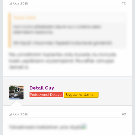
31 Oca 2018
#6
Yunus' Alıntı:
Ayni ürünü alibabadan alip en az 2-3 katina satan
isletmelerin baskisi bu
SM-G925F cihazımdan Tapatalk kullanılarak gönderildi
N11 yönetiminin toplantısı oldu burada, bu konuda
baskı yaptıklarını söylemişlerdi. Muvaffak olmuşlar
demek ki.
Detail Guy
Profesyonel Detaycı
Uygulama Uzmanı
31 Oca 2018
#7
Yükselmesini beklerken yine düştü