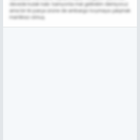
devede kulak kalır. kamyonla mal getirelim demiyoruz
ama bir iki parça ürüne de ambargo koymaya çalışmak
mantıksız olmuş.