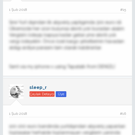
1 Şub 2018
#15
Sınır Yurt dışından ilk alışveriş yaptıgımda 300 euro idi.
Ülkemizde her ürün bulunsa sıkıntı yok buradan alalım
Vergisini ödeyip kapıya kadar gelse yine sıkıntı yok
vergi ödeyelim. Önce özel kargo şirketlerinin havadan
aldıgı ardiye parasını tam olarak kaldırsınlar.
Sent via my iphone x using Tapatalk from DENİZLİ
sleep_r
Çaylak Detaycı
Üye
1 Şub 2018
#16
100-200 euro bandında yurtdışından alışveriş yapanları
toplasalar herhalde toplanmayan vergilerin yanında