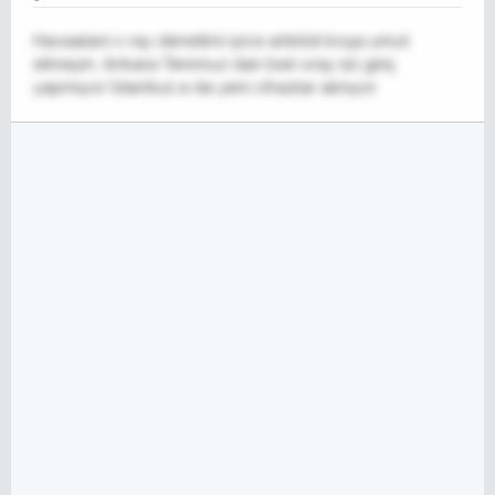
Havaalani x ray denetimi iyice artırıldı boşa umut
etmeyin, Ankara Temmuz dan beri xray siz giriş
yapmıyor İstanbul a da yeni cihazlar alınıyor