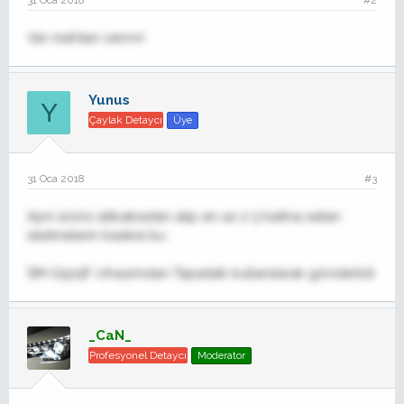
31 Oca 2018
#2
Ver mehteri verrrrrr
Yunus
Y
Çaylak Detaycı
Üye
31 Oca 2018
#3
Ayni ürünü alibabadan alip en az 2-3 katina satan
isletmelerin baskisi bu
SM-G925F cihazımdan Tapatalk kullanılarak gönderildi
_CaN_
Profesyonel Detaycı
Moderator