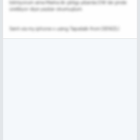
bilmiyorum ama Marka ilk çıktıgı yıllarda DW de çinde
üretiliyor diye yazılar okumuştum.
Sent via my iphone x using Tapatalk from DENİZLİ