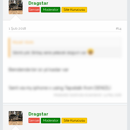
Dragstar
Sensei
Moderator
Site Kurucusu
1 Şub 2018
#14
Murat' Alıntı:
Sıkıntı yok. Birkaç sene yetecek stoğum var
Bendende bir 10 yıl kadar var
Sent via my iphone x using Tapatalk from DENİZLİ
Moderatör tarafında düzenlendi:
14 May 2018
Dragstar
Sensei
Moderator
Site Kurucusu