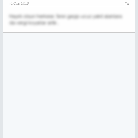
31 Oca 2018
#4
Hayırlı olsun herkese. Sınırı geçip ucuz yakıt alanlara
da vergi koyarlar artık...