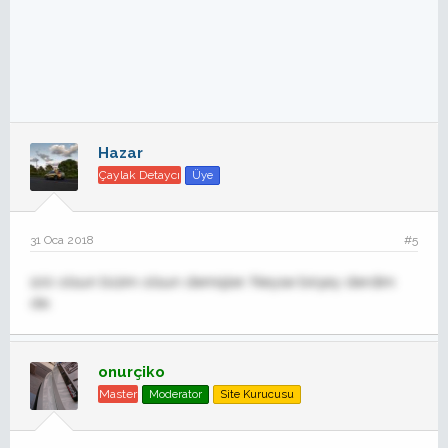
Hazar
Çaylak Detaycı
Üye
31 Oca 2018
#5
100 olsun bizim olsun demişler. Neyse birşey derdim
de.
onurçiko
Master
Moderator
Site Kurucusu