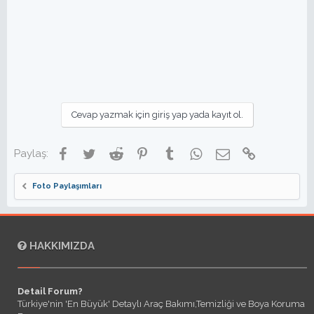
Cevap yazmak için giriş yap yada kayıt ol.
Facebook
Twitter
Reddit
Pinterest
Tumblr
WhatsApp
E-posta
Link
Paylaş:
Foto Paylaşımları
HAKKIMIZDA
Detail Forum?
Türkiye'nin 'En Büyük' Detaylı Araç Bakımı,Temizliği ve Boya Koruma