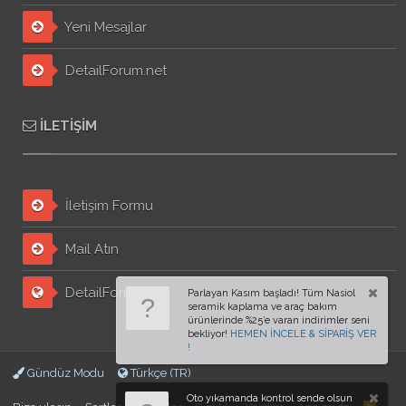
Yeni Mesajlar
DetailForum.net
İLETIŞIM
İletişim Formu
Mail Atın
DetailForum.org
Gündüz Modu
Türkçe (TR)
Oto yıkamanda kontrol sende olsun