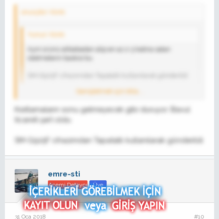
onurçiko' Alıntı:
Yunus' Alıntı:
Ayni ürünü alibabadan alip en az 2-3 katina satan
isletmelerin baskisi bu
SM-G925F cihazımdan Tapatalk kullanılarak gönderildi
Genişletmek için tıkla ...
N11 yönetiminin toplantısı oldu burada, bu konuda baskı
yaptıklarını söylemişlerdi. Muvaffak olmuşlar demek ki.
Kısıtlamaların sonu gelmeyecek gibi duruyor. Bavul
Genişletmek için tıkla ...
ticareti şart oldu
SM-G925F cihazımdan Tapatalk kullanılarak gönderildi
emre-sti
Acemi Detaycı
Üye
31 Oca 2018
#10