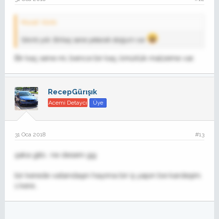
Murat' Alıntı:
Sıkıntı yok. Birkaç sene yetecek stoğum var
Bir kaç sene mi, bence bir kaç ömürlük malzeme var.
RecepGürışık
Acemi Detaycı
Üye
31 Oca 2018
#13
şaka gibi.. ne desem gg
bir kerede vatandaşın hayrına bir iş yapın be kardeşim.
1 kere..