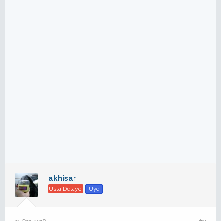
akhisar
Usta Detaycı
Üye