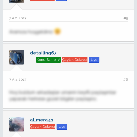
7 Ara 2017
#5
Aramıza hoşgeldiniz
detailing67
Konu Sahibi ✔
Çaylak Detaycı
Üye
7 Ara 2017
#6
Hoş buldum arkadaşlar umarım keyifli paylaşımlar
yaparak herkese güzel bilgiler paylaşırız..
aLmera41
Çaylak Detaycı
Üye