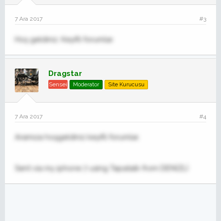
7 Ara 2017
#3
Hoş geldiniz. Keyifli forumlar.
Dragstar
Sensei
Moderator
Site Kurucusu
7 Ara 2017
#4
Aramıza hoşgeldiniz keyifli forumlar.
Sent via my iphone 7 using Tapatalk from DENİZLİ