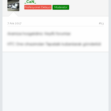
_CaN_
Profesyonel Detaycı
Moderator
7 Ara 2017
#13
Aramiza hosgeldiniz. Keyifli forumlar.
HTC One cihazımdan Tapatalk kullanılarak gönderildi