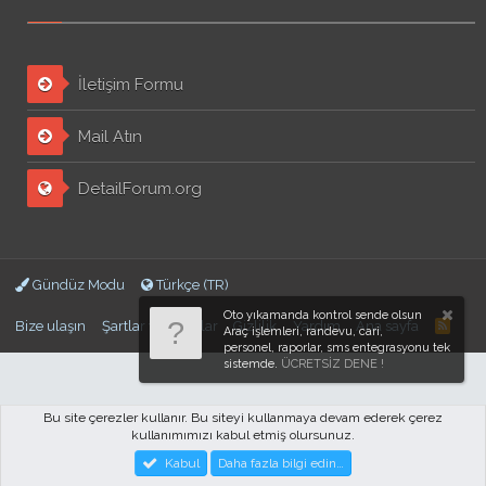
İletişim Formu
Mail Atın
DetailForum.org
Gündüz Modu
Türkçe (TR)
Oto yıkamanda kontrol sende olsun
Bize ulaşın
Şartlar ve kurallar
Gizlilik
Yardım
Ana sayfa
Araç işlemleri, randevu, cari,
personel, raporlar, sms entegrasyonu tek
sistemde.
ÜCRETSİZ DENE !
Bu site çerezler kullanır. Bu siteyi kullanmaya devam ederek çerez
kullanımımızı kabul etmiş olursunuz.
Forum software by XenForo™
© 2010-2018 XenForo Ltd.
DetailForum.com ©
Kabul
Daha fazla bilgi edin…
2017-2025 . Designed by
Pro