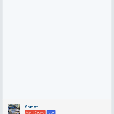
Samet
Acemi Detaycı
Üye