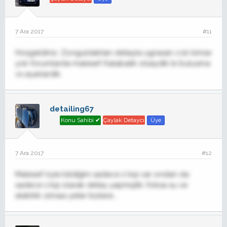
7 Ara 2017
#11
Hosgeldiniz. Zonguldaktan detayla ugrasan cok kimse
yok forumlarda malesef. Kalabalik olsaydik bi bulusma
vs ayarlardik.
detailing67
Konu Sahibi ✔
Çaylak Detaycı
Üye
7 Ara 2017
#12
Malesef öyle bildiğim sadece 2 kişi var ondan da
sadece 1 kişi olarak detay yapmıştık..Yoksa su ve
elektrik olması yeter bizlere...