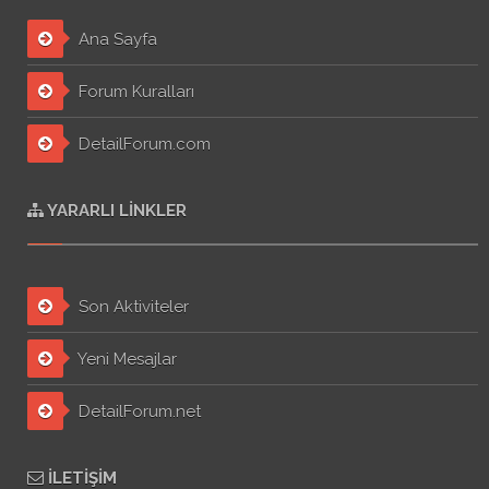
Ana Sayfa
Forum Kuralları
DetailForum.com
YARARLI LINKLER
Son Aktiviteler
Yeni Mesajlar
DetailForum.net
İLETIŞIM