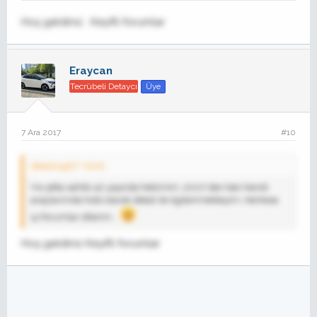
Hoş geldiniz . Keyifli forumlar
Eraycan
Tecrübeli Detaycı
Üye
7 Ara 2017
#10
detailing67' Alıntı:
Vw jetta sahibi 42 yaşında hekimim..2007 den beri kendi
araçlarımda hobi olarak detail ile ilgilenmekteyim..Herkese
iyi forumlar dilerim ..
Hoş geldiniz Keyifli forumlar