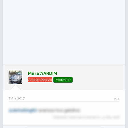
MuratYARDIM
Amatör Detaycı
Moderator
7 Ara 2017
#14
@detailing67
aramiza hos geldiniz.
Moderatör tarafında düzenlendi:
14 May 2018