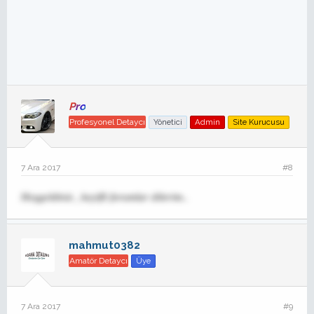
Pro
Profesyonel Detaycı
Yönetici
Admin
Site Kurucusu
7 Ara 2017
#8
Hoşgeldiniz , keyifli forumlar dilerim..
mahmut0382
Amatör Detaycı
Üye
7 Ara 2017
#9