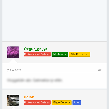
Ozgur_gs_91
Profesyonel Detaycı
Moderator
Site Kurucusu
7 Ara 2017
#2
Hoşgeldin abi. Gelmekle iyi ettin.
Paian
Profesyonel Detaycı
Bilge Detaycı
Üye