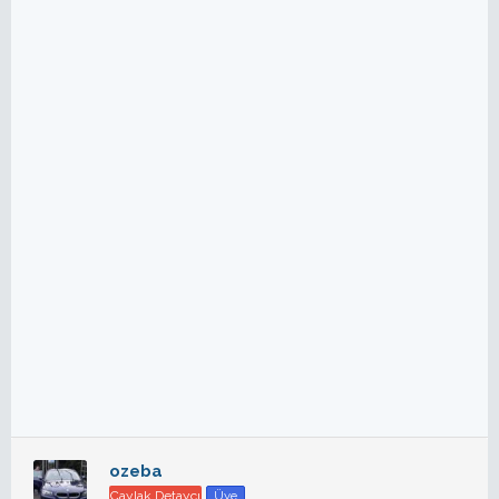
ozeba
Çaylak Detaycı
Üye