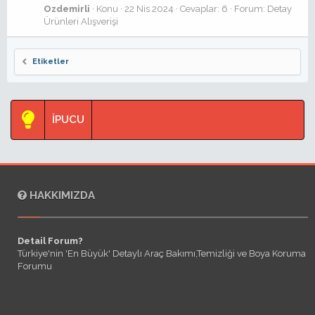
Ozdemirli
Konu
22 Nis 2024
Cevaplar: 6
Forum:
Detay
Ürünleri Alışverişi
Etiketler
İPUCU
HAKKIMIZDA
Detail Forum?
Türkiye'nin 'En Büyük' Detaylı Araç Bakımı,Temizliği ve Boya Koruma
Forumu