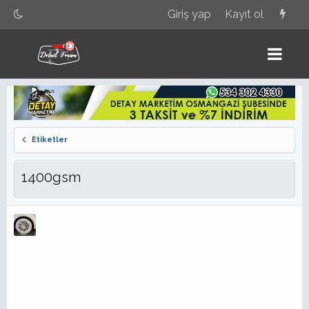
Giriş yap
Kayıt ol
Etiketler
1400gsm