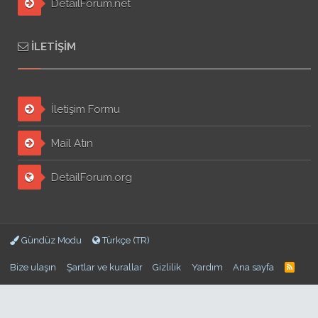
DetailForum.net
İLETIŞIM
İletişim Formu
Mail Atın
DetailForum.org
Gündüz Modu
Türkçe (TR)
Bize ulaşın
Şartlar ve kurallar
Gizlilik
Yardım
Ana sayfa