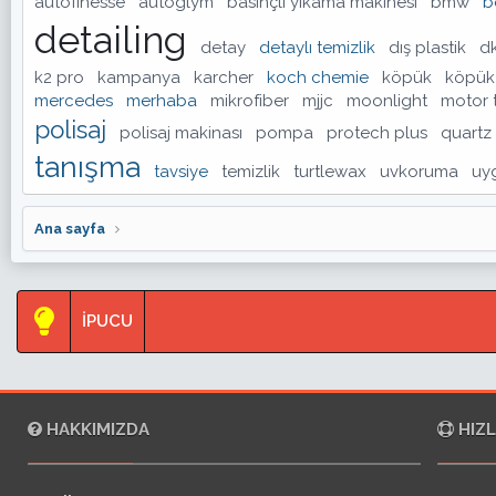
autofinesse
autoglym
basınçlı yıkama makinesi
bmw
b
detailing
detay
detaylı temizlik
dış plastik
d
k2 pro
kampanya
karcher
koch chemie
köpük
köpük
mercedes
merhaba
mikrofiber
mjjc
moonlight
motor 
polisaj
polisaj makinası
pompa
protech plus
quartz
tanışma
tavsiye
temizlik
turtlewax
uvkoruma
uy
Ana sayfa
İPUCU
HAKKIMIZDA
HIZL