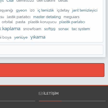
ys
demirtozu
deri bakımı
detail
şyanığı
gyeon
i20
iç temizlik
içdetay
jant temizleyici
usu
lastik parlatıcı
master detailing
meguiars
orbital
pasta
plastik koruyucu
plastik parlatıcı
k kaplama
snowfoam
soft99
sonax
tac system
yıkama
ni boya
yeniüye
İLETIŞIM