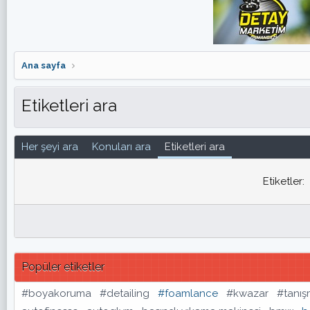
Ana sayfa
Etiketleri ara
Her şeyi ara
Konuları ara
Etiketleri ara
Etiketler
Popüler etiketler
#boyakoruma
#detailing
#foamlance
#kwazar
#tanı