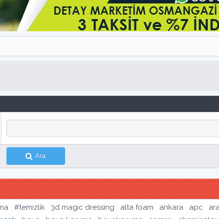
Ara
şma
#temizlik
3d magic dressing
alta foam
ankara
apc
ar