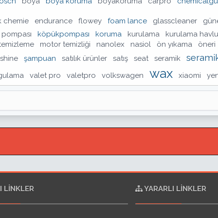
osch
boya
boya koruma
boyakoruma
carpro
chemicalgu
k chemie
endurance
flowey
foam lance
glasscleaner
güne
 pompası
köpükpompası
koruma
kurulama
kurulama havl
temizleme
motor temizliği
nanolex
nasiol
ön yıkama
öneri
serami
 shine
şampuan
satılık ürünler
satış
seat
seramik
wax
gulama
valet pro
valetpro
volkswagen
xiaomi
ye
I LINKLER
YARARLI LINKLER