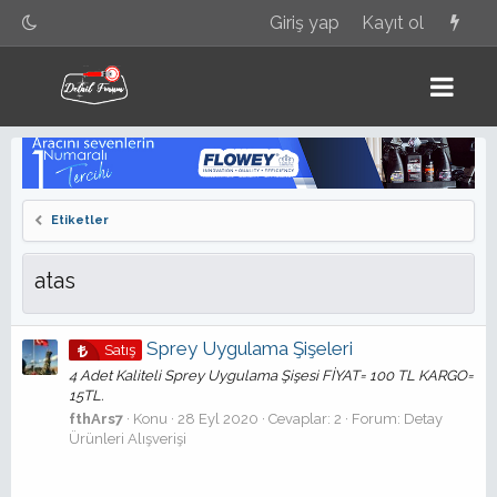
Giriş yap
Kayıt ol
Etiketler
atas
Sprey Uygulama Şişeleri
Satış
4 Adet Kaliteli Sprey Uygulama Şişesi FİYAT= 100 TL KARGO=
15TL.
fthArs7
Konu
28 Eyl 2020
Cevaplar: 2
Forum:
Detay
Ürünleri Alışverişi