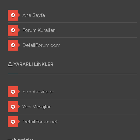
Ana Sayfa
Forum Kuralları
DetailForum.com
YARARLI LINKLER
Son Aktiviteler
Yeni Mesajlar
DetailForum.net