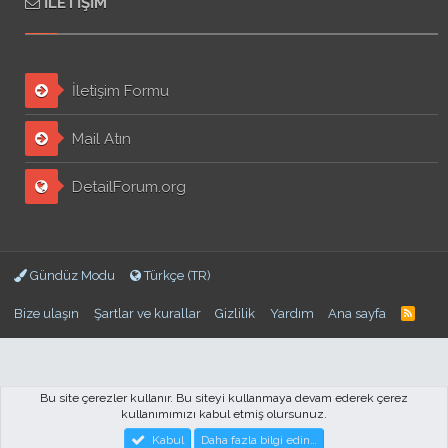
İLETIŞIM
İletişim Formu
Mail Atın
DetailForum.org
Gündüz Modu
Türkçe (TR)
Bize ulaşın
Şartlar ve kurallar
Gizlilik
Yardım
Ana sayfa
Bu site çerezler kullanır. Bu siteyi kullanmaya devam ederek çerez
kullanımımızı kabul etmiş olursunuz.
Forum software by XenForo™
© 2010-2018 XenForo Ltd.
DetailForum.com ©
Kabul
Daha fazla bilgi edin…
2017-2025 . Designed by
Pro