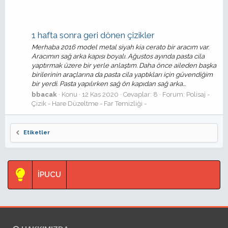
1 hafta sonra geri dönen çizikler
Merhaba 2016 model metal siyah kia cerato bir aracım var.
Aracımın sağ arka kapısı boyalı. Ağustos ayında pasta cila
yaptırmak üzere bir yerle anlaştım. Daha önce aileden başka
birilerinin araçlarına da pasta cila yaptıkları için güvendiğim
bir yerdi. Pasta yapılırken sağ ön kapıdan sağ arka...
bbacak
Konu
12 Kas 2020
Cevaplar: 8
Forum:
Polisaj -
Çizik - Hare Düzeltme - Far Temizliği -
Etiketler
İPUCU