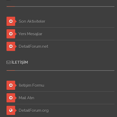
Son Aktiviteler
Yeni Mesajlar
DetailForum.net
İLETIŞIM
İletişim Formu
Mail Atın
DetailForum.org