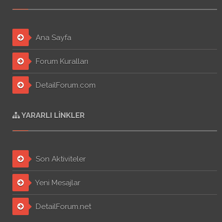
Ana Sayfa
Forum Kuralları
DetailForum.com
YARARLI LINKLER
Son Aktiviteler
Yeni Mesajlar
DetailForum.net