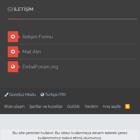
İLETIŞIM
İletişim Formu
Mail Atın
DetailForum.org
Gündüz Modu
Türkçe (TR)
Bize ulaşın
Şartlar ve kurallar
Gizlilik
Yardım
Ana sayfa
Bu site çerezler kullanır. Bu siteyi kullanmaya devam ederek çerez
kullanımımızı kabul etmiş olursunuz.