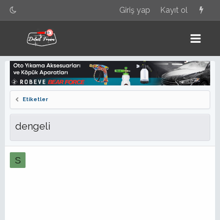
Giriş yap
Kayıt ol
Etiketler
dengeli
S