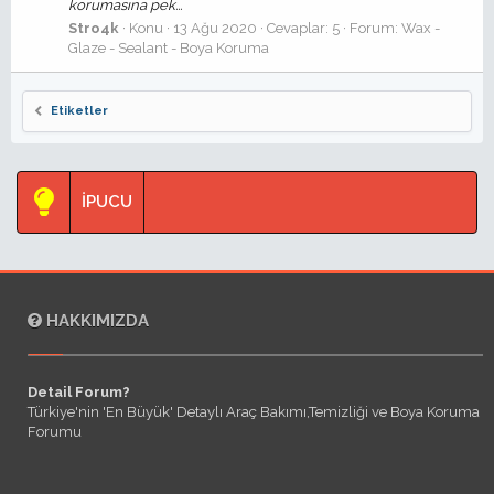
korumasına pek...
Stro4k
Konu
13 Ağu 2020
Cevaplar: 5
Forum:
Wax -
Glaze - Sealant - Boya Koruma
Etiketler
İPUCU
HAKKIMIZDA
Detail Forum?
Türkiye'nin 'En Büyük' Detaylı Araç Bakımı,Temizliği ve Boya Koruma
Forumu