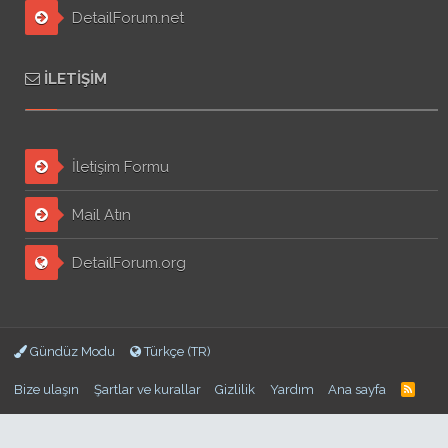
DetailForum.net
İLETIŞIM
İletişim Formu
Mail Atın
DetailForum.org
Gündüz Modu
Türkçe (TR)
Bize ulaşın
Şartlar ve kurallar
Gizlilik
Yardım
Ana sayfa