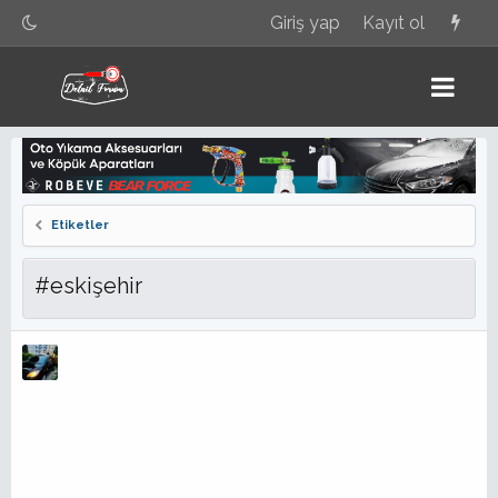
Giriş yap
Kayıt ol
Etiketler
#eskişehir