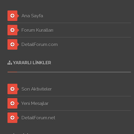
Ana Sayfa
Forum Kuralları
DetailForum.com
YARARLI LINKLER
Son Aktiviteler
Yeni Mesajlar
DetailForum.net