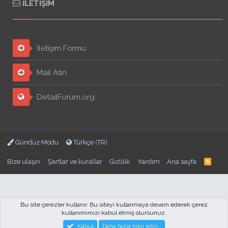
İLETIŞIM
İletişim Formu
Mail Atın
DetailForum.org
Gündüz Modu
Türkçe (TR)
Bize ulaşın
Şartlar ve kurallar
Gizlilik
Yardım
Ana sayfa
Bu site çerezler kullanır. Bu siteyi kullanmaya devam ederek çerez
kullanımımızı kabul etmiş olursunuz.
Forum software by XenForo™
© 2010-2018 XenForo Ltd.
DetailForum.com ©
Kabul
Daha fazla bilgi edin…