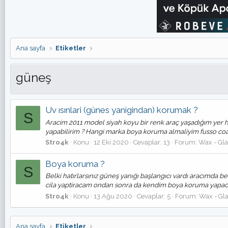
Ana sayfa
Etiketler
güneş
Uv ısınlari (günes yanigindan) korumak ?
S
Aracim 2011 model siyah koyu bir renk araç yaşadığım yer
yapabilirim ? Hangi marka boya koruma almaliyim fusso coat u
Stro4k
Konu
12 Eki 2020
Cevaplar: 13
Forum:
Wax - Gla
Boya koruma ?
S
Belki hatırlarsınız güneş yanığı başlangıcı vardı aracımda b
cila yaptiracam ondan sonra da kendim boya koruma yapaca
Stro4k
Konu
13 Ağu 2020
Cevaplar: 5
Forum:
Wax - Gla
Ana sayfa
Etiketler