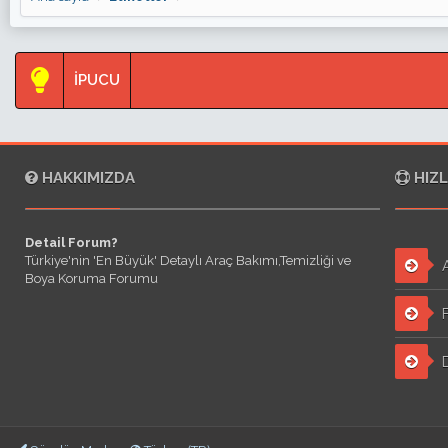
İPUCU
HAKKIMIZDA
HIZL
Detail Forum?
Türkiye'nin 'En Büyük' Detaylı Araç Bakımı,Temizliği ve
A
Boya Koruma Forumu
F
D