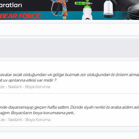
 havalar sıcak olduğundan ve gölge bulmak zor olduğundan bi önlem almak 
v ışınlarına etkisi var midir ?
ze - Sealant - Boya Koruma
ende dayanamayıp geçen hafta sattım. Dünde siyah renkli bi araba aldım aslı
ğım. Boyacıların boya korumasına pek...
ze - Sealant - Boya Koruma