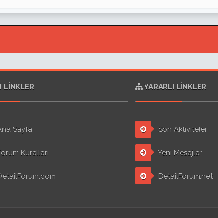
I LINKLER
YARARLI LINKLER
na Sayfa
Son Aktiviteler
orum Kuralları
Yeni Mesajlar
etailForum.com
DetailForum.net