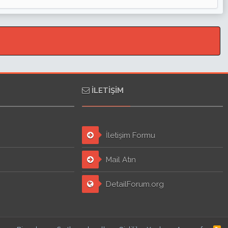
İLETIŞIM
İletişim Formu
Mail Atın
DetailForum.org