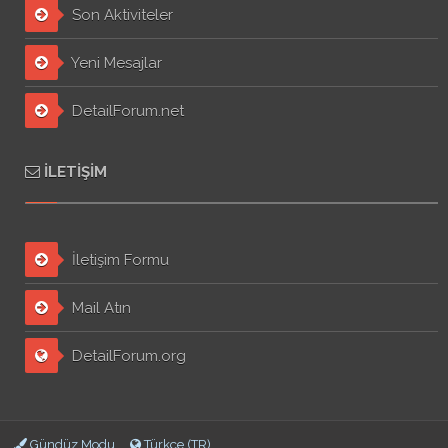
Son Aktiviteler
Yeni Mesajlar
DetailForum.net
İLETIŞIM
İletişim Formu
Mail Atın
DetailForum.org
Gündüz Modu
Türkçe (TR)