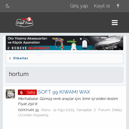
Giriş yap
Kayıt ol
Etiketler
hortum
SOFT 99 KIWAMI WAX
Satış
Merhabalar, Gümüş renk araçlar için. İzmir içi elden teslim
Fiyat: 250 tl
GöKHaN 35
Konu
12 Ağu 2025
Cevaplar: 2
Forum:
Detay
Ürünleri Alışverişi