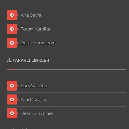
Ana Sayfa
Forum Kuralları
DetailForum.com
YARARLI LINKLER
Son Aktiviteler
Yeni Mesajlar
DetailForum.net