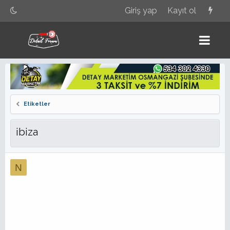
Giriş yap
Kayıt ol
Etiketler
ibiza
N