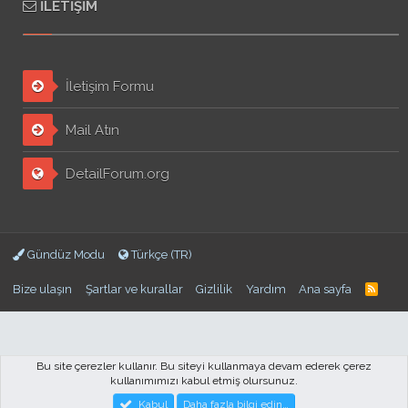
İLETIŞIM
İletişim Formu
Mail Atın
DetailForum.org
Gündüz Modu
Türkçe (TR)
Bize ulaşın
Şartlar ve kurallar
Gizlilik
Yardım
Ana sayfa
Bu site çerezler kullanır. Bu siteyi kullanmaya devam ederek çerez
kullanımımızı kabul etmiş olursunuz.
Forum software by XenForo™
© 2010-2018 XenForo Ltd.
DetailForum.com ©
Kabul
Daha fazla bilgi edin…