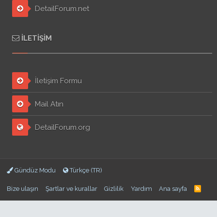
DetailForum.net
İLETIŞIM
İletişim Formu
Mail Atın
DetailForum.org
Gündüz Modu
Türkçe (TR)
Bize ulaşın
Şartlar ve kurallar
Gizlilik
Yardım
Ana sayfa