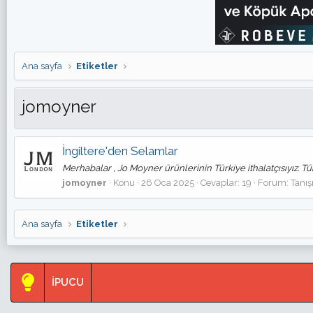
Ana sayfa
Etiketler
jomoyner
İngiltere'den Selamlar
Merhabalar , Jo Moyner ürünlerinin Türkiye ithalatçısıyız. Tü
jomoyner
Konu
26 Oca 2025
Cevaplar: 19
Forum:
Tanı
Ana sayfa
Etiketler
İPUCU