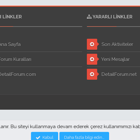
I LINKLER
YARARLI LINKLER
na Sayfa
Son Aktiviteler
orum Kuralları
Yeni Mesajlar
etailForum.com
DetailForum.net
llanır. Bu siteyi kullanmaya devam ederek çerez kullanımımızı ka
Kabul
Daha fazla bilgi edin…