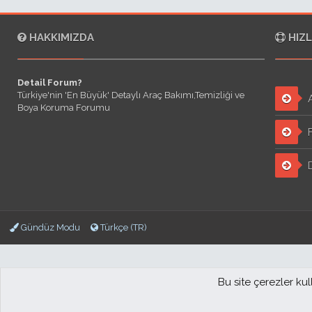
HAKKIMIZDA
HIZL
Detail Forum?
Türkiye'nin 'En Büyük' Detaylı Araç Bakımı,Temizliği ve
A
Boya Koruma Forumu
F
D
Gündüz Modu
Türkçe (TR)
Bu site çerezler ku