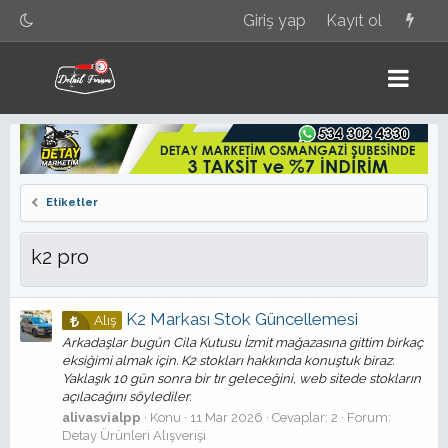
Giriş yap
Kayıt ol
Etiketler
k2 pro
K2 Markası Stok Güncellemesi
Alış
Arkadaşlar bugün Cila Kutusu İzmit mağazasına gittim birkaç
eksiğimi almak için. K2 stokları hakkında konuştuk biraz.
Yaklaşık 10 gün sonra bir tır geleceğini, web sitede stokların
açılacağını söylediler.
alivasvialpp
Konu
11 Mar 2026
Cevaplar: 2
Forum:
Detay Ürünleri Alışverişi