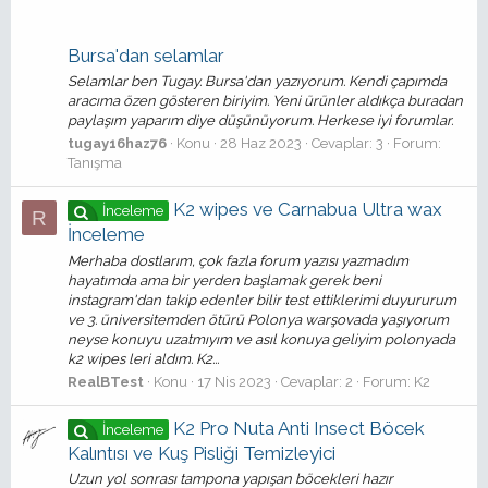
Bursa'dan selamlar
Selamlar ben Tugay. Bursa'dan yazıyorum. Kendi çapımda
aracıma özen gösteren biriyim. Yeni ürünler aldıkça buradan
paylaşım yaparım diye düşünüyorum. Herkese iyi forumlar.
tugay16haz76
Konu
28 Haz 2023
Cevaplar: 3
Forum:
Tanışma
K2 wipes ve Carnabua Ultra wax
İnceleme
R
İnceleme
Merhaba dostlarım, çok fazla forum yazısı yazmadım
hayatımda ama bir yerden başlamak gerek beni
instagram'dan takip edenler bilir test ettiklerimi duyururum
ve 3. üniversitemden ötürü Polonya warşovada yaşıyorum
neyse konuyu uzatmıyım ve asıl konuya geliyim polonyada
k2 wipes leri aldım. K2...
RealBTest
Konu
17 Nis 2023
Cevaplar: 2
Forum:
K2
K2 Pro Nuta Anti Insect Böcek
İnceleme
Kalıntısı ve Kuş Pisliği Temizleyici
Uzun yol sonrası tampona yapışan böcekleri hazır