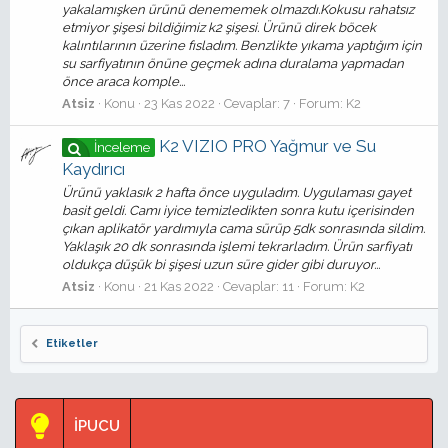
yakalamışken ürünü denememek olmazdı.Kokusu rahatsız
etmiyor şişesi bildiğimiz k2 şişesi. Ürünü direk böcek
kalıntılarının üzerine fısladım. Benzlikte yıkama yaptığım için
su sarfiyatının önüne geçmek adına duralama yapmadan
önce araca komple...
Atsiz
Konu
23 Kas 2022
Cevaplar: 7
Forum:
K2
K2 VIZIO PRO Yağmur ve Su
İnceleme
Kaydırıcı
Ürünü yaklasık 2 hafta önce uyguladım. Uygulaması gayet
basit geldi. Camı iyice temizledikten sonra kutu içerisinden
çıkan aplikatör yardımıyla cama sürüp 5dk sonrasında sildim.
Yaklaşık 20 dk sonrasında işlemi tekrarladım. Ürün sarfiyatı
oldukça düşük bi şişesi uzun süre gider gibi duruyor...
Atsiz
Konu
21 Kas 2022
Cevaplar: 11
Forum:
K2
Etiketler
İPUCU