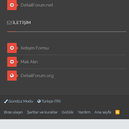
DetailForum.net
İLETIŞIM
İletişim Formu
Mail Atın
DetailForum.org
Gündüz Modu
Türkçe (TR)
Bize ulaşın
Şartlar ve kurallar
Gizlilik
Yardım
Ana sayfa