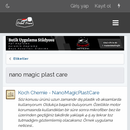
Giriş yap
Kayıt ol
Etiketler
nano magic plast care
Koch Chemie - NanoMagicPlastCare
Söz konusu ürünü uzun zamandır dış plastik vb aksamlarda
kullanıyorum. Oldukça başarılı buluyorum. Özellikle motor
korumasında kullandıktan bir süre sonra mikrofiber bez ile
üzerinden geçtiğiniz takdirde yaklaşık 4-5 ay tekrar toz
tutmadığını gözlemlemiş olacaksınız. Örnek uygulama
neticesi...