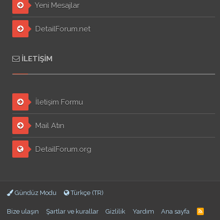
Yeni Mesajlar
DetailForum.net
İLETIŞIM
İletişim Formu
Mail Atın
DetailForum.org
Gündüz Modu
Türkçe (TR)
Bize ulaşın
Şartlar ve kurallar
Gizlilik
Yardım
Ana sayfa