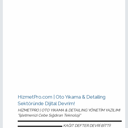
HizmetPro.com | Oto Yıkama & Detailing
Sektöründe Dijital Devrim!
HİZMETPRO | OTO YIKAMA & DETAILING YÖNETİM YAZILIMI
"İşletmenizi Cebe Sığdıran Teknoloji"
▬▬▬▬▬▬▬▬▬▬▬▬▬▬▬▬▬▬▬▬▬▬▬▬▬▬▬▬
▬▬▬▬▬▬▬▬▬▬▬▬ KAĞIT DEFTER DEVRİ BİTTİ!