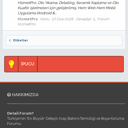
HizmetPro; Oto Yıkama, Detailing, Seramik Kaplama ve Oto
Kuaför işletmeleri için geliştirilmiş, Hem Web Hem Mobil
Uygulama (Android &...
HizmetPro
Konu
27 Oca 2026
Cevaplar: 5
Forum:
HizmetPro
Etiketler
İPUCU
HAKKIMIZDA
Detail Forum?
Türkiye'nin 'En Büyük' Detaylı Araç Bakımı,Temizliği ve Boya Koruma
Forumu