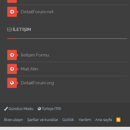
DetailForum.net
İLETIŞIM
İletişim Formu
Mail Atın
DetailForum.org
Gündüz Modu
Türkçe (TR)
Bize ulaşın
Şartlar ve kurallar
Gizlilik
Yardım
Ana sayfa