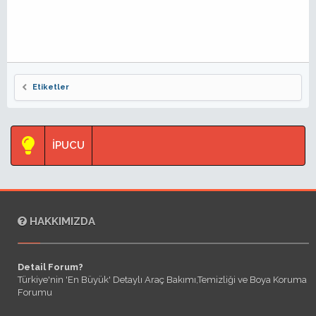
Etiketler
İPUCU
HAKKIMIZDA
Detail Forum?
Türkiye'nin 'En Büyük' Detaylı Araç Bakımı,Temizliği ve Boya Koruma
Forumu