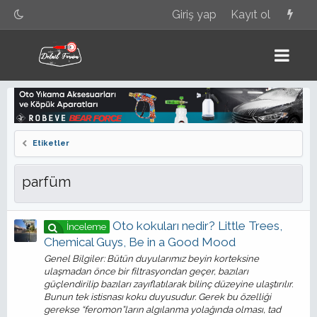
Giriş yap
Kayıt ol
Etiketler
parfüm
Oto kokuları nedir? Little Trees,
İnceleme
Chemical Guys, Be in a Good Mood
Genel Bilgiler: Bütün duyularımız beyin korteksine
ulaşmadan önce bir filtrasyondan geçer, bazıları
güçlendirilip bazıları zayıflatılarak bilinç düzeyine ulaştırılır.
Bunun tek istisnası koku duyusudur. Gerek bu özelliği
gerekse “feromon”ların algılanma yolağında olması, tad