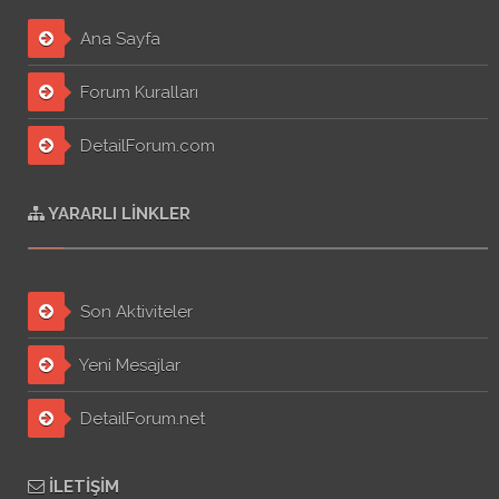
Ana Sayfa
Forum Kuralları
DetailForum.com
YARARLI LINKLER
Son Aktiviteler
Yeni Mesajlar
DetailForum.net
İLETIŞIM