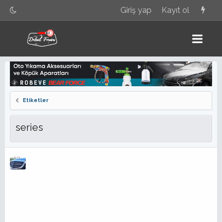
Giriş yap
Kayıt ol
Etiketler
series