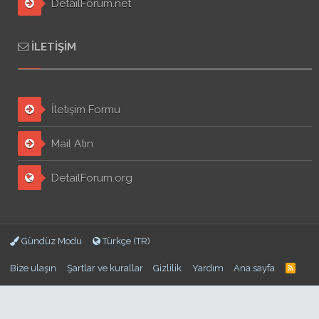
DetailForum.net
İLETIŞIM
İletişim Formu
Mail Atın
DetailForum.org
Gündüz Modu
Türkçe (TR)
Bize ulaşın
Şartlar ve kurallar
Gizlilik
Yardım
Ana sayfa