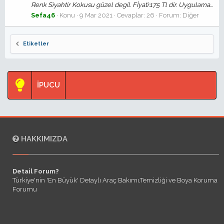
Renk Siyahtir Kokusu güzel degil. Fİyati:175 Tl dir. Uygulama...
Sefa46
Konu
9 Mar 2021
Cevaplar: 26
Forum:
Diğer
Etiketler
İPUCU
HAKKIMIZDA
Detail Forum?
Türkiye'nin 'En Büyük' Detaylı Araç Bakımı,Temizliği ve Boya Koruma
Forumu