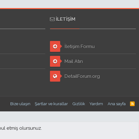
İLETIŞIM
İletişim Formu
Mail Atın
DetailForum.org
Bize ulaşın
Şartlar ve kurallar
Gizlilik
Yardım
Ana sayfa
bul etmiş olursunuz.