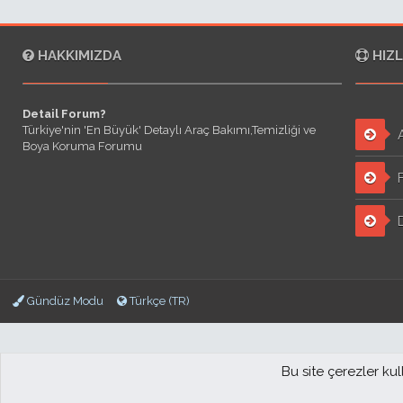
HAKKIMIZDA
HIZL
Detail Forum?
Türkiye'nin 'En Büyük' Detaylı Araç Bakımı,Temizliği ve
A
Boya Koruma Forumu
F
D
Gündüz Modu
Türkçe (TR)
Bu site çerezler ku