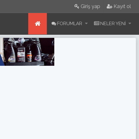
Giriş yap
Kayıt ol
FORUMLAR
NELER YENI