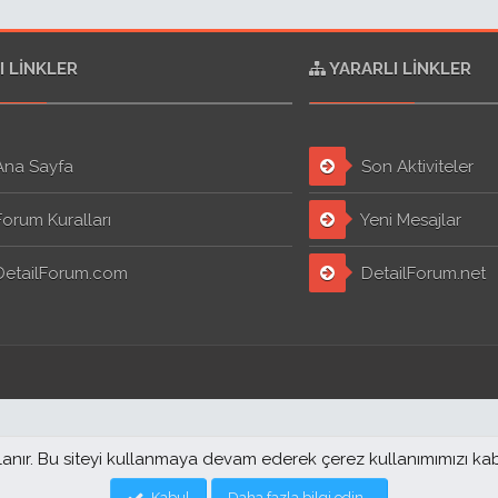
I LINKLER
YARARLI LINKLER
na Sayfa
Son Aktiviteler
orum Kuralları
Yeni Mesajlar
etailForum.com
DetailForum.net
llanır. Bu siteyi kullanmaya devam ederek çerez kullanımımızı ka
Kabul
Daha fazla bilgi edin…