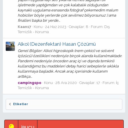
işletmede yaptığımdan ve çok kalabalık olduğundan
kaynaklı uygulama esnasında fotoğraf çekemedim malum
hobiciler böyle yerlerde çok sevilmez biliyorsunuz :) ama
finalleri başka bir yerde...
Kaan17
Konu
24 Haz 2023
Cevaplar: 8
Forum:
Dış
Temizlik - Koruma
Alkol (Dezenfektan) Hasarı Çözümü
Genel Bilgiler: Alkol higroskopik (nem çekici) ve solvent
(çözücü) özellikleri nedeniyle birçok alanda kullanılmaktadır.
Pandemi nedeniyle önceden araç içi ve dışında temkinli
kullandığımız bu maddeleri detay harici sebeplerle sıklıkla
kullanmaya başladık. Ancak araç içerisinde kullanım
arttıkça...
campingspo
Konu
28 Ara 2020
Cevaplar: 17
Forum:
İç
Temizlik - Koruma
Etiketler
İPUCU