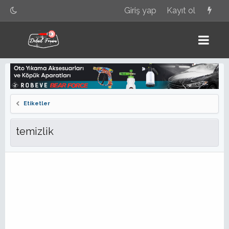
Giriş yap
Kayıt ol
Etiketler
temizlik