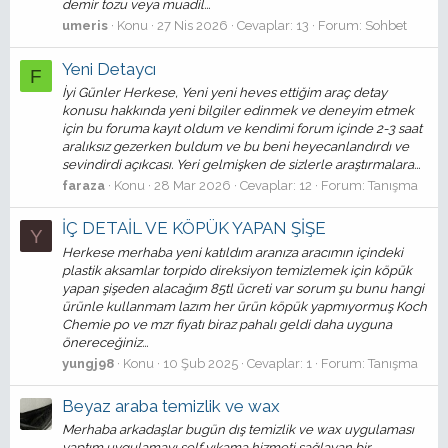
demir tozu veya muadil...
umeris
Konu
27 Nis 2026
Cevaplar: 13
Forum:
Sohbet
Yeni Detaycı
F
İyi Günler Herkese, Yeni yeni heves ettiğim araç detay
konusu hakkında yeni bilgiler edinmek ve deneyim etmek
için bu foruma kayıt oldum ve kendimi forum içinde 2-3 saat
aralıksız gezerken buldum ve bu beni heyecanlandırdı ve
sevindirdi açıkcası. Yeri gelmişken de sizlerle araştırmalara...
faraza
Konu
28 Mar 2026
Cevaplar: 12
Forum:
Tanışma
İÇ DETAİL VE KÖPÜK YAPAN ŞİŞE
Y
Herkese merhaba yeni katıldım aranıza aracımın içindeki
plastik aksamlar torpido direksiyon temizlemek için köpük
yapan şişeden alacağım 85tl ücreti var sorum şu bunu hangi
ürünle kullanmam lazım her ürün köpük yapmıyormuş Koch
Chemie po ve mzr fiyatı biraz pahalı geldi daha uyguna
önereceğiniz...
yungj98
Konu
10 Şub 2025
Cevaplar: 1
Forum:
Tanışma
Beyaz araba temizlik ve wax
Merhaba arkadaşlar bugün dış temizlik ve wax uygulaması
yaptım uygulamayı self yıkama hizmeti sağlayan bir