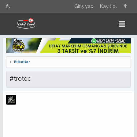
Giriş yap
Kayıt ol
Etiketler
#trotec