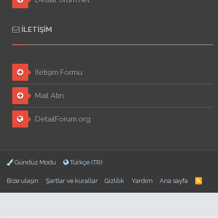
DetailForum.net
İLETIŞIM
İletişim Formu
Mail Atın
DetailForum.org
Gündüz Modu
Türkçe (TR)
Bize ulaşın
Şartlar ve kurallar
Gizlilik
Yardım
Ana sayfa