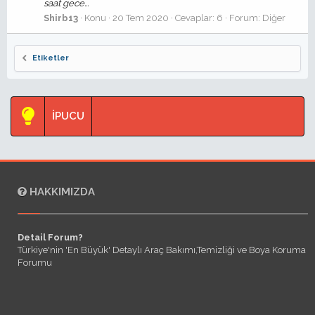
saat gece...
Shirb13
Konu
20 Tem 2020
Cevaplar: 6
Forum:
Diğer
Etiketler
İPUCU
HAKKIMIZDA
Detail Forum?
Türkiye'nin 'En Büyük' Detaylı Araç Bakımı,Temizliği ve Boya Koruma
Forumu