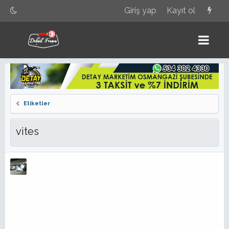
Giriş yap
Kayıt ol
Etiketler
vites