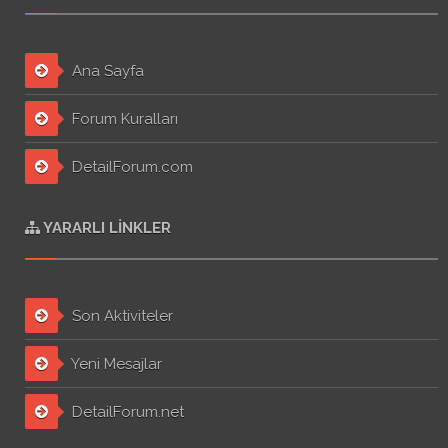
Ana Sayfa
Forum Kuralları
DetailForum.com
YARARLI LINKLER
Son Aktiviteler
Yeni Mesajlar
DetailForum.net