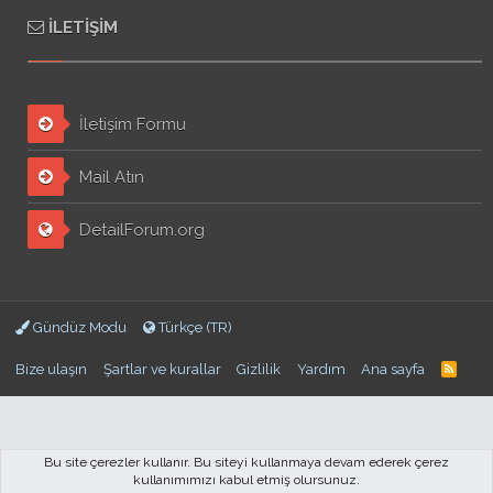
İLETIŞIM
İletişim Formu
Mail Atın
DetailForum.org
Gündüz Modu
Türkçe (TR)
Bize ulaşın
Şartlar ve kurallar
Gizlilik
Yardım
Ana sayfa
Bu site çerezler kullanır. Bu siteyi kullanmaya devam ederek çerez
kullanımımızı kabul etmiş olursunuz.