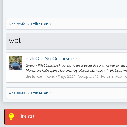
Ana sayfa
Etiketler
wet
Hızlı Cila Ne Önerirsiniz?
Gyeon Wet Coat bakıyordum ama tedarik sorunu var ki nerdeys
Memnun kalmıştım, bölünmüş olarak almıştım. Artık bölünmüş
thelordof
Konu
5 Eyl 2023
Cevaplar: 32
Forum:
Wax - G
Ana sayfa
Etiketler
İPUCU