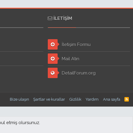
İLETIŞIM
İletişim Formu
Mail Atın
DetailForum.org
Bize ulaşın
Şartlar ve kurallar
Gizlilik
Yardım
Ana sayfa
bul etmiş olursunuz.