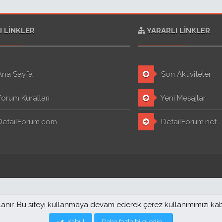
I LINKLER
YARARLI LINKLER
na Sayfa
Son Aktiviteler
orum Kuralları
Yeni Mesajlar
etailForum.com
DetailForum.net
llanır. Bu siteyi kullanmaya devam ederek çerez kullanımımızı ka
Kabul
Daha fazla bilgi edin…