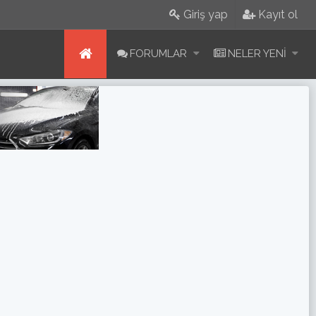
Giriş yap
Kayıt ol
FORUMLAR
NELER YENI