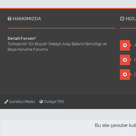
HAKKIMIZDA
HIZL
Detail Forum?
Türkiye'nin 'En Büyük' Detaylı Araç Bakımı,Temizliği ve
A
Boya Koruma Forumu
F
D
Gündüz Modu
Türkçe (TR)
Bu site çerezler ku