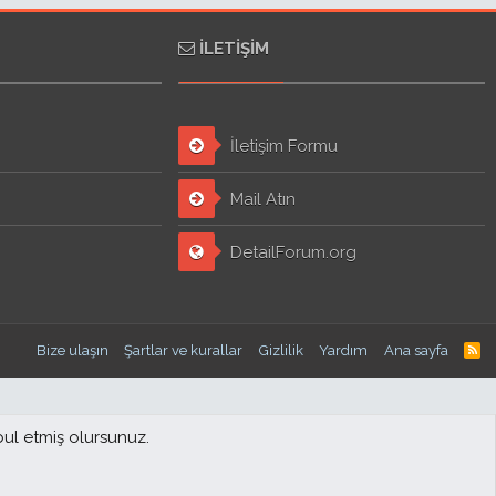
İLETIŞIM
İletişim Formu
Mail Atın
DetailForum.org
Bize ulaşın
Şartlar ve kurallar
Gizlilik
Yardım
Ana sayfa
bul etmiş olursunuz.