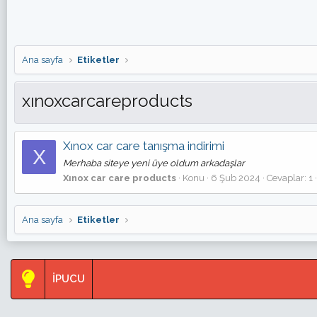
Ana sayfa
Etiketler
xınoxcarcareproducts
Xınox car care tanışma indirimi
X
Merhaba siteye yeni üye oldum arkadaşlar
Xınox car care products
Konu
6 Şub 2024
Cevaplar: 1
Ana sayfa
Etiketler
İPUCU