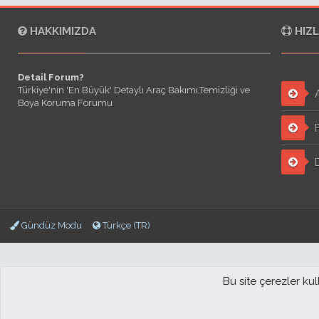
HAKKIMIZDA
HIZL
Detail Forum?
Türkiye'nin 'En Büyük' Detaylı Araç Bakımı,Temizliği ve
A
Boya Koruma Forumu
F
D
Gündüz Modu
Türkçe (TR)
Bu site çerezler ku
Forum software by XenForo™
© 2010-2018 XenForo Ltd.
DetailForum.com © 2017-20