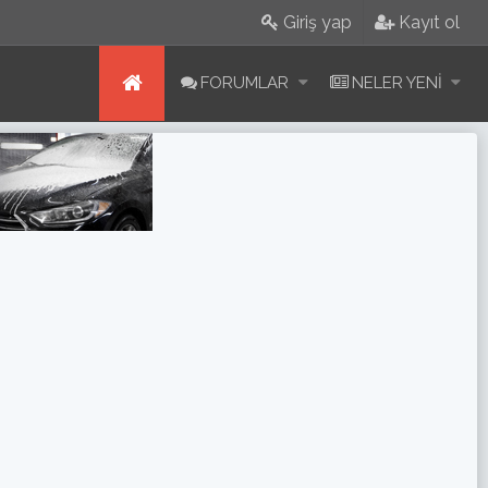
Giriş yap
Kayıt ol
FORUMLAR
NELER YENI