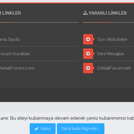
I LINKLER
YARARLI LINKLER
na Sayfa
Son Aktiviteler
orum Kuralları
Yeni Mesajlar
etailForum.com
DetailForum.net
llanır. Bu siteyi kullanmaya devam ederek çerez kullanımımızı ka
Kabul
Daha fazla bilgi edin…
25 . Designed by
Pro